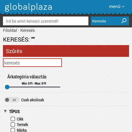
menü
Keresés
Főoldal
Keresés
KERESÉS:
""
Szűrés
Árkategória választás
Min: 0 Ft - Max: 0 Ft
Csak akciósak
TÍPUS
Cikk
Termék
Márka