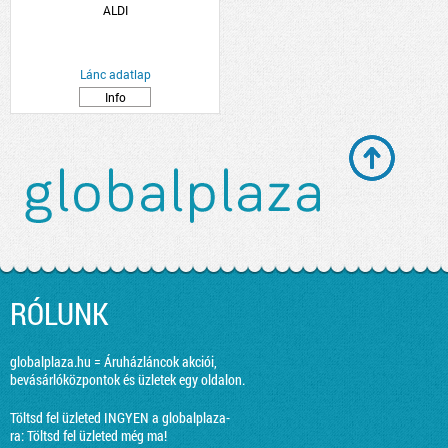
ALDI
Lánc adatlap
Info
RÓLUNK
globalplaza.hu = Áruházláncok akciói,
bevásárlóközpontok és üzletek egy oldalon.
Töltsd fel üzleted INGYEN a globalplaza-
ra:
Töltsd fel üzleted még ma!