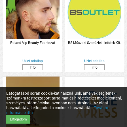
Roland Vip Beauty Fodrászat
BS Műszaki Szaküzlet - Infotek Kft.
Üzlet adatlap
Üzlet adatlap
Info
Info
Látogatásod során cookie-kat használunk, amelyek segítenek
számunkra testreszabott tartalmat és hirdetéseket megjeleníteni,
személyes információkat azonban nem tárolnak. Az oldal
használatával elfogadod a cookie-k használatát.
További
információ itt »
Elfogadom