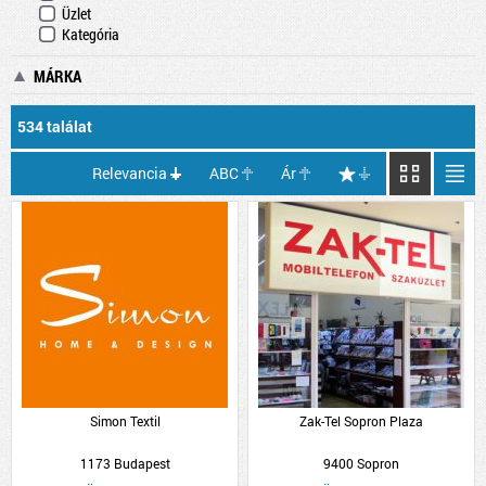
Üzlet
Kategória
MÁRKA
534 találat
Relevancia
ABC
Ár
Simon Textil
Zak-Tel Sopron Plaza
1173 Budapest
9400 Sopron