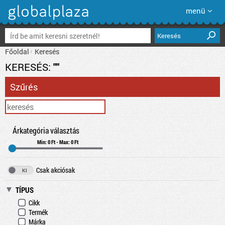
menü
Keresés
Főoldal
Keresés
KERESÉS:
""
Szűrés
Árkategória választás
Min: 0 Ft - Max: 0 Ft
Csak akciósak
TÍPUS
Cikk
Termék
Márka