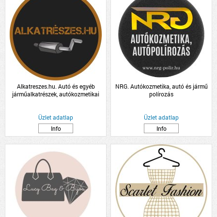
Alkatreszes.hu. Autó és egyéb
NRG. Autókozmetika, autó és jármű
járműalkatrészek, autókozmetikai
polírozás
termékek kis és nagykereskedelme
Üzlet adatlap
Üzlet adatlap
Info
Info