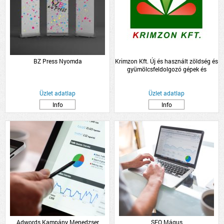
BZ Press Nyomda
Krimzon Kft. Új és használt zöldség és
gyümölcsfeldolgozó gépek és
zöldség-gyümölcs, palánta
nagykereskedelem.
Üzlet adatlap
Üzlet adatlap
Info
Info
Adwords Kampány Menedzser
SEO Mágus