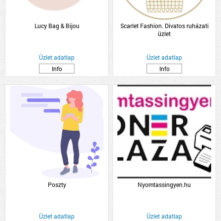
Lucy Bag & Bijou
Scarlet Fashion. Divatos ruházati
üzlet
Üzlet adatlap
Üzlet adatlap
Info
Info
Poszty
Nyomtassingyen.hu
Üzlet adatlap
Üzlet adatlap