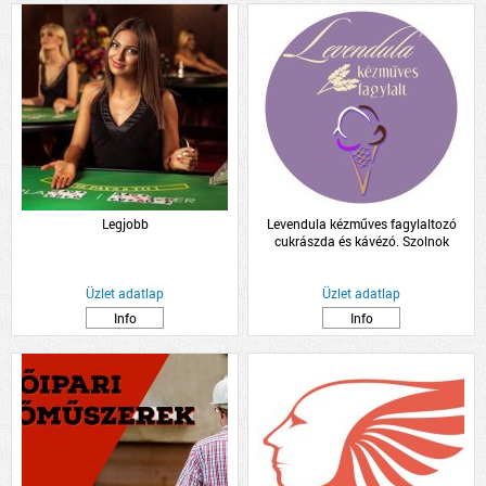
Legjobb
Levendula kézműves fagylaltozó
cukrászda és kávézó. Szolnok
Üzlet adatlap
Üzlet adatlap
Info
Info