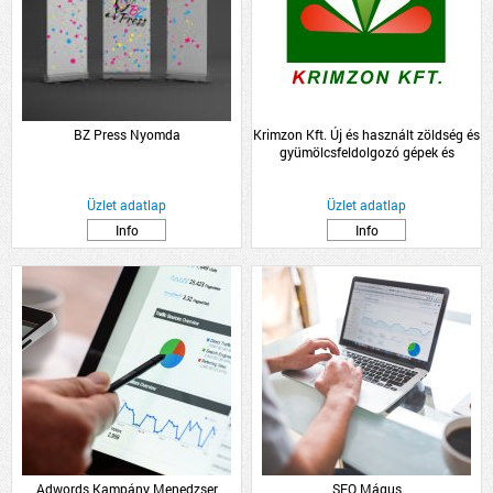
BZ Press Nyomda
Krimzon Kft. Új és használt zöldség és
gyümölcsfeldolgozó gépek és
zöldség-gyümölcs, palánta
nagykereskedelem.
Üzlet adatlap
Üzlet adatlap
Info
Info
Adwords Kampány Menedzser
SEO Mágus