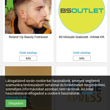
Roland Vip Beauty Fodrászat
BS Műszaki Szaküzlet - Infotek Kft.
Üzlet adatlap
Üzlet adatlap
Info
Info
Látogatásod során cookie-kat használunk, amelyek segítenek
számunkra testreszabott tartalmat és hirdetéseket megjeleníteni,
személyes információkat azonban nem tárolnak. Az oldal
használatával elfogadod a cookie-k használatát.
További
információ itt »
Elfogadom