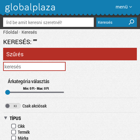
menü
Keresés
Főoldal
Keresés
KERESÉS:
""
Szűrés
Árkategória választás
Min: 0 Ft - Max: 0 Ft
Csak akciósak
TÍPUS
Cikk
Termék
Márka