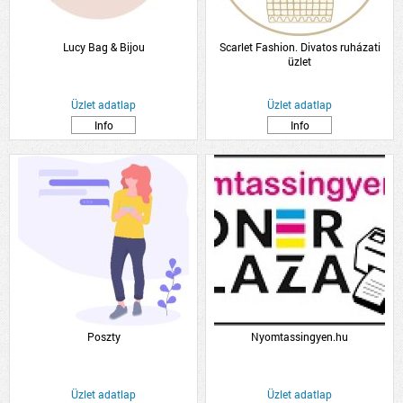
Lucy Bag & Bijou
Scarlet Fashion. Divatos ruházati
üzlet
Üzlet adatlap
Üzlet adatlap
Info
Info
Poszty
Nyomtassingyen.hu
Üzlet adatlap
Üzlet adatlap