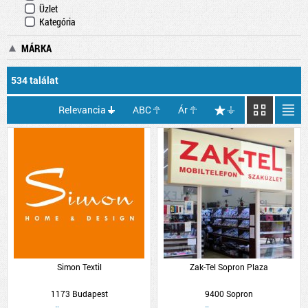
Üzlet
Kategória
MÁRKA
534 találat
Relevancia
ABC
Ár
Simon Textil
Zak-Tel Sopron Plaza
1173 Budapest
9400 Sopron