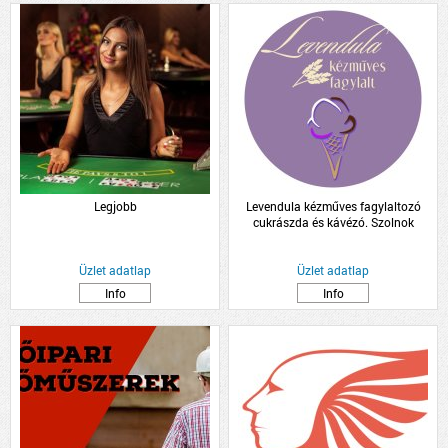
Legjobb
Levendula kézműves fagylaltozó
cukrászda és kávézó. Szolnok
Üzlet adatlap
Üzlet adatlap
Info
Info