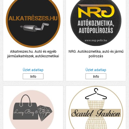
Alkatreszes.hu. Autó és egyéb
NRG. Autókozmetika, autó és jármű
járműalkatrészek, autókozmetikai
polírozás
termékek kis és nagykereskedelme
Üzlet adatlap
Üzlet adatlap
Info
Info