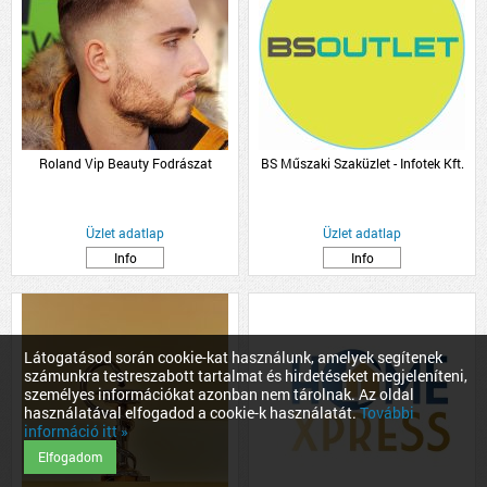
Roland Vip Beauty Fodrászat
BS Műszaki Szaküzlet - Infotek Kft.
Üzlet adatlap
Üzlet adatlap
Info
Info
Látogatásod során cookie-kat használunk, amelyek segítenek
számunkra testreszabott tartalmat és hirdetéseket megjeleníteni,
személyes információkat azonban nem tárolnak. Az oldal
használatával elfogadod a cookie-k használatát.
További
információ itt »
Elfogadom