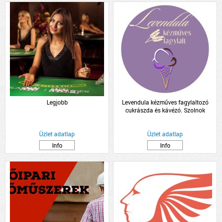
Legjobb
Levendula kézműves fagylaltozó
cukrászda és kávézó. Szolnok
Üzlet adatlap
Üzlet adatlap
Info
Info