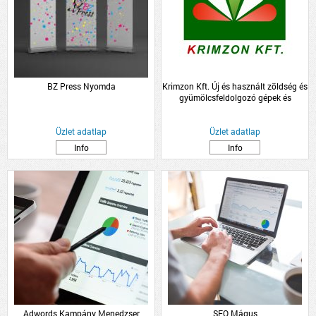
BZ Press Nyomda
Krimzon Kft. Új és használt zöldség és
gyümölcsfeldolgozó gépek és
zöldség-gyümölcs, palánta
nagykereskedelem.
Üzlet adatlap
Üzlet adatlap
Info
Info
Adwords Kampány Menedzser
SEO Mágus