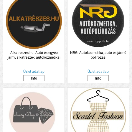
Alkatreszes.hu. Autó és egyéb
NRG. Autókozmetika, autó és jármű
járműalkatrészek, autókozmetikai
polírozás
termékek kis és nagykereskedelme
Üzlet adatlap
Üzlet adatlap
Info
Info