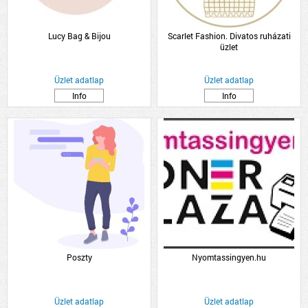
Lucy Bag & Bijou
Scarlet Fashion. Divatos ruházati
üzlet
Üzlet adatlap
Üzlet adatlap
Info
Info
Poszty
Nyomtassingyen.hu
Üzlet adatlap
Üzlet adatlap