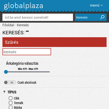
menü
Keresés
Főoldal
Keresés
KERESÉS:
""
Szűrés
Árkategória választás
Min: 0 Ft - Max: 0 Ft
Csak akciósak
TÍPUS
Cikk
Termék
Márka