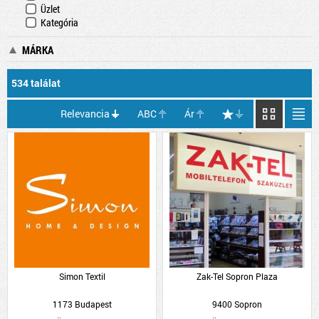
Üzlet
Kategória
MÁRKA
534 találat
Relevancia
ABC
Ár
Simon Textil
Zak-Tel Sopron Plaza
1173 Budapest
9400 Sopron