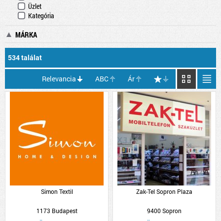
Üzlet
Kategória
MÁRKA
534 találat
Relevancia
ABC
Ár
Simon Textil
Zak-Tel Sopron Plaza
1173 Budapest
9400 Sopron