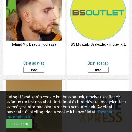
Roland Vip Beauty Fodrászat
BS Műszaki Szaküzlet - Infotek Kft.
Üzlet adatlap
Üzlet adatlap
Info
Info
Látogatásod során cookie-kat használunk, amelyek segítenek
számunkra testreszabott tartalmat és hirdetéseket megjeleníteni,
személyes információkat azonban nem tárolnak. Az oldal
használatával elfogadod a cookie-k használatát.
További
információ itt »
Elfogadom