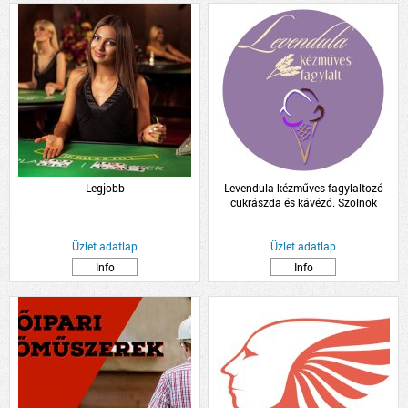
Legjobb
Levendula kézműves fagylaltozó
cukrászda és kávézó. Szolnok
Üzlet adatlap
Üzlet adatlap
Info
Info