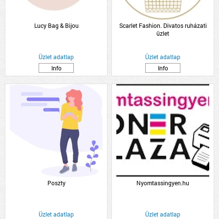
Lucy Bag & Bijou
Scarlet Fashion. Divatos ruházati
üzlet
Üzlet adatlap
Üzlet adatlap
Info
Info
Poszty
Nyomtassingyen.hu
Üzlet adatlap
Üzlet adatlap