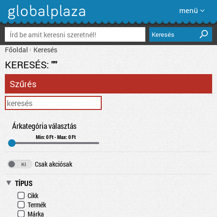
menü
Keresés
Főoldal
Keresés
KERESÉS:
""
Szűrés
Árkategória választás
Min: 0 Ft - Max: 0 Ft
Csak akciósak
TÍPUS
Cikk
Termék
Márka