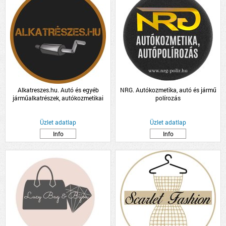
Alkatreszes.hu. Autó és egyéb
NRG. Autókozmetika, autó és jármű
járműalkatrészek, autókozmetikai
polírozás
termékek kis és nagykereskedelme
Üzlet adatlap
Üzlet adatlap
Info
Info