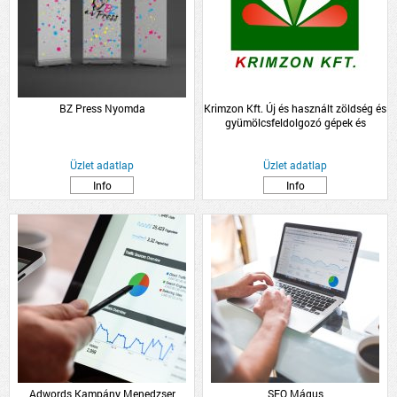
BZ Press Nyomda
Krimzon Kft. Új és használt zöldség és
gyümölcsfeldolgozó gépek és
zöldség-gyümölcs, palánta
nagykereskedelem.
Üzlet adatlap
Üzlet adatlap
Info
Info
Adwords Kampány Menedzser
SEO Mágus