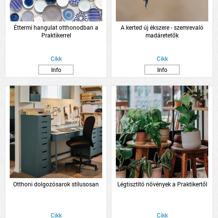
Éttermi hangulat otthonodban a
A kerted új ékszere - szemrevaló
Praktikerrel
madáretetők
Cikk
Cikk
Info
Info
Otthoni dolgozósarok stílusosan
Légtisztító növények a Praktikertől
Cikk
Cikk