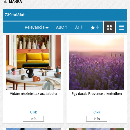
MÁRKA
739 találat
Relevancia
ABC
Ár
Vidám részletek az asztalodra
Egy darab Provence a kertedben
Cikk
Cikk
Info
Info