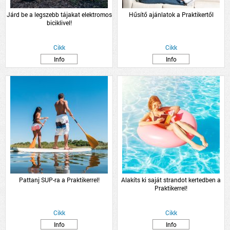
Járd be a legszebb tájakat elektromos
Hűsítő ajánlatok a Praktikertől
biciklivel!
Cikk
Cikk
Info
Info
Pattanj SUP-ra a Praktikerrel!
Alakíts ki saját strandot kertedben a
Praktikerrel!
Cikk
Cikk
Info
Info