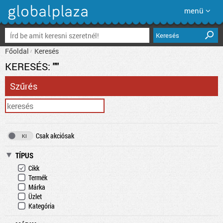
menü
Keresés
Főoldal
Keresés
KERESÉS:
""
Szűrés
Csak akciósak
TÍPUS
Cikk
Termék
Márka
Üzlet
Kategória