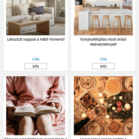
Letisztult nappali a H&M Home-tól
Konyhafelújítás most óriási
kedvezménnyel!
Cikk
Cikk
Info
Info