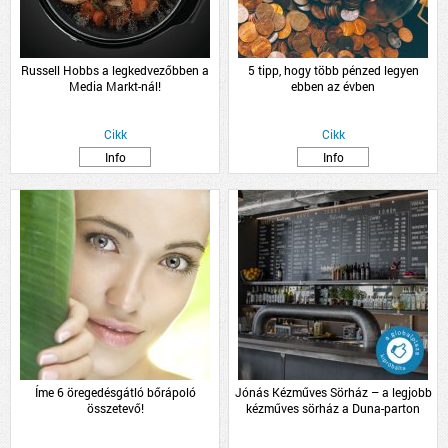
Russell Hobbs a legkedvezőbben a
5 tipp, hogy több pénzed legyen
Media Markt-nál!
ebben az évben
Cikk
Cikk
Info
Info
Íme 6 öregedésgátló bőrápoló
Jónás Kézműves Sörház – a legjobb
összetevő!
kézműves sörház a Duna-parton