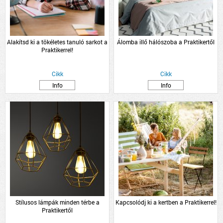
Alakítsd ki a tökéletes tanuló sarkot a
Álomba illő hálószoba a Praktikertől
Praktikerrel!
Cikk
Cikk
Info
Info
Stílusos lámpák minden térbe a
Kapcsolódj ki a kertben a Praktikerrel!
Praktikertől