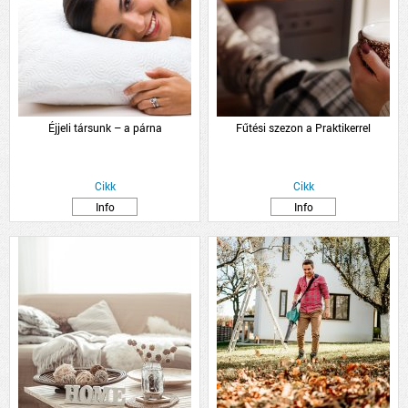
Éjjeli társunk – a párna
Fűtési szezon a Praktikerrel
Cikk
Cikk
Info
Info