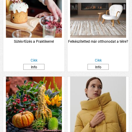
Sütés-főzés a Praktikerrel
Felkészítetted már otthonodat a télre?
Cikk
Cikk
Info
Info