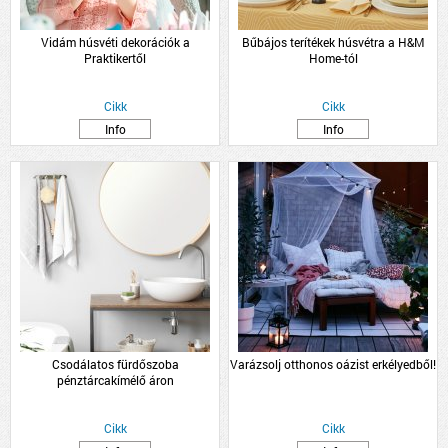
Vidám húsvéti dekorációk a
Bűbájos terítékek húsvétra a H&M
Praktikertől
Home-tól
Cikk
Cikk
Info
Info
Csodálatos fürdőszoba
Varázsolj otthonos oázist erkélyedből!
pénztárcakímélő áron
Cikk
Cikk