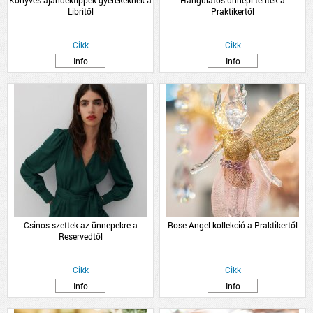
Könyves ajándéktippek gyerekeknek a
Hangulatos ünnepi teríték a
Libritől
Praktikertől
Cikk
Cikk
Info
Info
Csinos szettek az ünnepekre a
Rose Angel kollekció a Praktikertől
Reservedtől
Cikk
Cikk
Info
Info