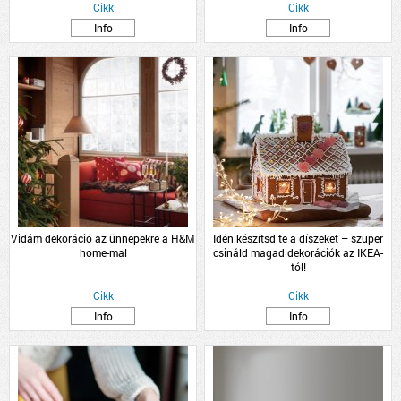
Cikk
Cikk
Info
Info
Vidám dekoráció az ünnepekre a H&M
Idén készítsd te a díszeket – szuper
home-mal
csináld magad dekorációk az IKEA-
tól!
Cikk
Cikk
Info
Info