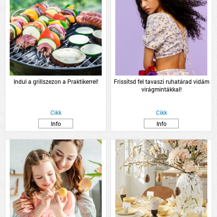
Indul a grillszezon a Praktikerrel!
Frissítsd fel tavaszi ruhatárad vidám
virágmintákkal!
Cikk
Cikk
Info
Info