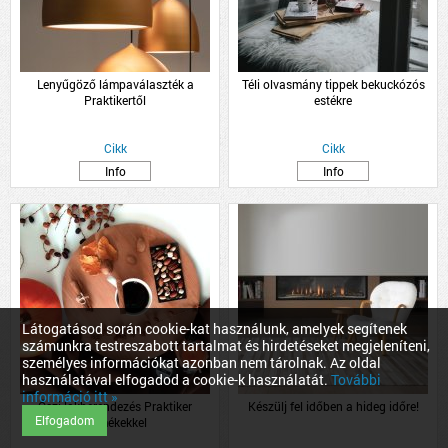
Lenyűgöző lámpaválaszték a
Téli olvasmány tippek bekuckózós
Praktikertől
estékre
Cikk
Cikk
Info
Info
Látogatásod során cookie-kat használunk, amelyek segítenek
számunkra testreszabott tartalmat és hirdetéseket megjeleníteni,
személyes információkat azonban nem tárolnak. Az oldal
használatával elfogadod a cookie-k használatát.
További
információ itt »
Őszi lakberendezés Praktiker
Készülj fel időben a hideg időre!
Elfogadom
termékekkel