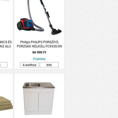
LINCS ÉS
Philips PHILIPS PORSZÍVÓ,
 NZ ALU
PORZSÁK NÉLKÜLI, FC9330/09
TÁS
66 990 Ft
Praktiker
o
A bolthoz
Info