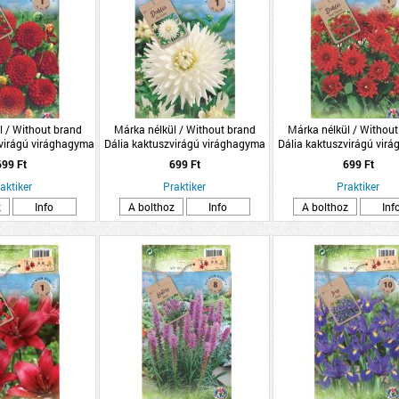
l / Without brand
Márka nélkül / Without brand
Márka nélkül / Without
irágú virághagyma
Dália kaktuszvirágú virághagyma
Dália kaktuszvirágú vir
omag piros
1db/csomag fehér
1db/csomag piro
699 Ft
699 Ft
699 Ft
aktiker
Praktiker
Praktiker
z
Info
A bolthoz
Info
A bolthoz
Inf