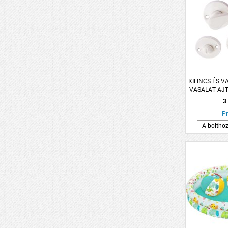
KILINCS ÉS V
VASALAT AJT
FEHÉR L
3
Pr
A boltho