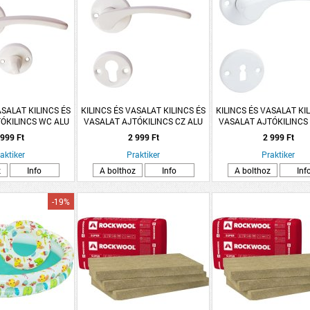
ASALAT KILINCS ÉS
KILINCS ÉS VASALAT KILINCS ÉS
KILINCS ÉS VASALAT KI
ÓKILINCS WC ALU
VASALAT AJTÓKILINCS CZ ALU
VASALAT AJTÓKILINCS
ANA ROZETTÁS
FEHÉR LANA ROZETTÁS
FEHÉR LANA ROZET
 999 Ft
2 999 Ft
2 999 Ft
aktiker
Praktiker
Praktiker
z
Info
A bolthoz
Info
A bolthoz
Inf
-19%