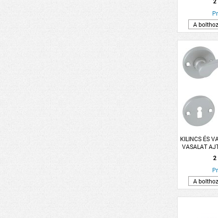
2
Pr
A boltho
KILINCS ÉS V
VASALAT AJT
SZÜRKE L
2
Pr
A boltho