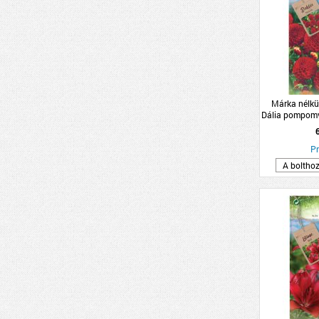
Márka nélkü
Dália pompomv
1db/cs
Pr
A boltho