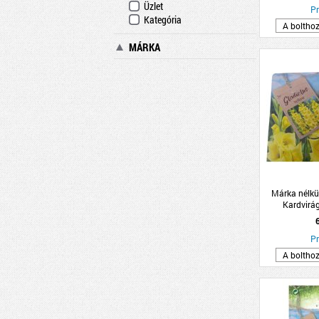
Üzlet
Pr
Kategória
A boltho
MÁRKA
Márka nélkü
Kardvirá
10db/c
Pr
A boltho