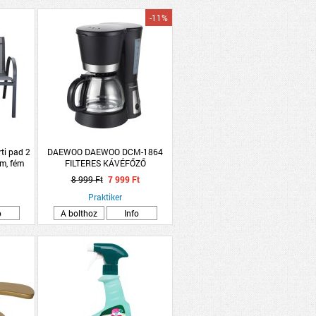
-11%
i pad 2
DAEWOO DAEWOO DCM-1864
m, fém
FILTERES KÁVÉFŐZŐ
8 999 Ft
7 999 Ft
Praktiker
o
A bolthoz
Info