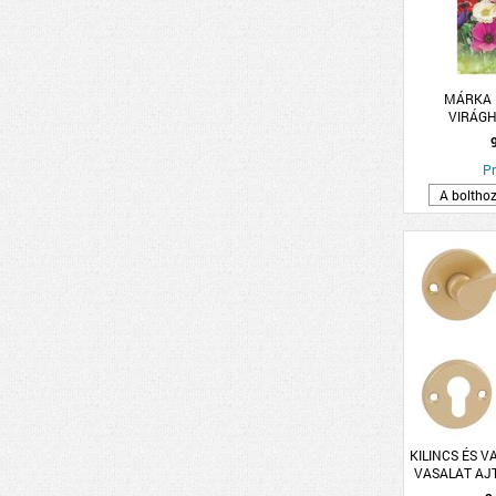
MÁRKA 
VIRÁG
Pr
A boltho
KILINCS ÉS V
VASALAT AJT
ARANY L