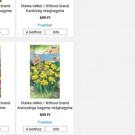
 brand
Márka nélkül / Without brand
ghagyma
Kardvirág virághagyma
k
10db/csomag piros
699 Ft
Praktiker
o
A bolthoz
Info
 brand
Márka nélkül / Without brand
 mix
Aranysárga hagyma virághagyma
'Molly' 15db/csomag
699 Ft
Praktiker
o
A bolthoz
Info