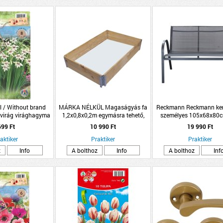
l / Without brand
MÁRKA NÉLKÜL Magaságyás fa
Reckmann Reckmann kert
dvirág virághagyma
1,2x0,8x0,2m egymásra tehető,
személyes 105x68x80c
omag fehér
összecsukható
699 Ft
10 990 Ft
19 990 Ft
aktiker
Praktiker
Praktiker
z
Info
A bolthoz
Info
A bolthoz
Inf