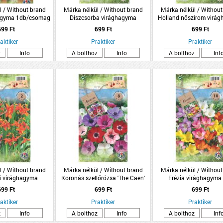
l / Without brand
Márka nélkül / Without brand
Márka nélkül / Without
hagyma 1db/csomag
Díszcsorba virághagyma
Holland nőszirom virá
piros
8db/csomag kék
10db/csomag ké
699 Ft
699 Ft
699 Ft
aktiker
Praktiker
Praktiker
z
Info
A bolthoz
Info
A bolthoz
Inf
l / Without brand
Márka nélkül / Without brand
Márka nélkül / Without
ű virághagyma
Koronás szellőrózsa 'The Caen'
Frézia virághagyma
/csomag
virághagyma színkeverék
10db/csomag
699 Ft
699 Ft
699 Ft
8db/csomag
aktiker
Praktiker
Praktiker
z
Info
A bolthoz
Info
A bolthoz
Inf