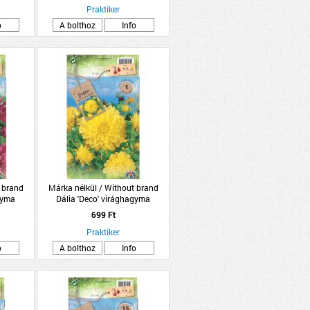
Praktiker
o
A bolthoz
Info
 brand
Márka nélkül / Without brand
gyma
Dália 'Deco' virághagyma
zín
1db/csomag sárga
699 Ft
Praktiker
o
A bolthoz
Info