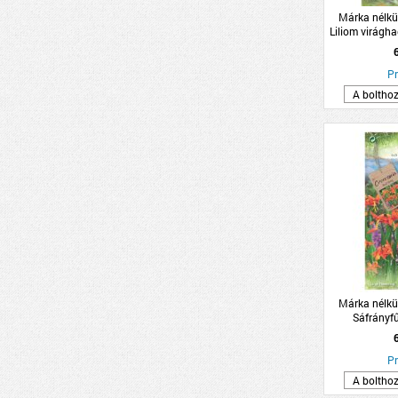
Márka nélkü
Liliom virág
Pr
A boltho
Márka nélkü
Sáfrányf
2db
Pr
A boltho