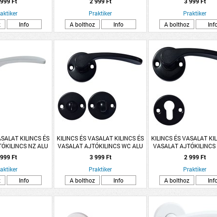
 999 Ft
2 999 Ft
3 999 Ft
aktiker
Praktiker
Praktiker
z
Info
A bolthoz
Info
A bolthoz
Inf
ASALAT KILINCS ÉS
KILINCS ÉS VASALAT KILINCS ÉS
KILINCS ÉS VASALAT KI
ÓKILINCS NZ ALU
VASALAT AJTÓKILINCS WC ALU
VASALAT AJTÓKILINCS
ANA ROZETTÁS
FEKETE LANA ROZETTÁS
FEKETE LANA ROZE
 999 Ft
3 999 Ft
2 999 Ft
aktiker
Praktiker
Praktiker
z
Info
A bolthoz
Info
A bolthoz
Inf