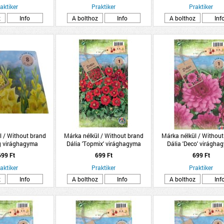
aktiker
Praktiker
Praktiker
z
Info
A bolthoz
Info
A bolthoz
Inf
l / Without brand
Márka nélkül / Without brand
Márka nélkül / Without
g virághagyma
Dália 'Topmix' virághagyma
Dália 'Deco' virágha
somag sárga
1db/csomag piros
1db/csomag rózsas
699 Ft
699 Ft
699 Ft
aktiker
Praktiker
Praktiker
z
Info
A bolthoz
Info
A bolthoz
Inf