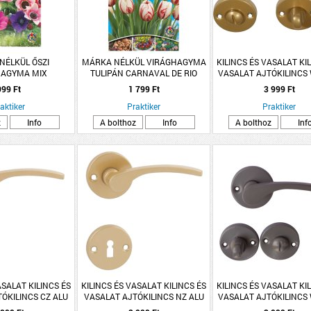
NÉLKÜL ŐSZI
MÁRKA NÉLKÜL VIRÁGHAGYMA
KILINCS ÉS VASALAT KI
HAGYMA MIX
TULIPÁN CARNAVAL DE RIO
VASALAT AJTÓKILINCS
10DARAB/CSOMAG FEHÉR-PIROS
ARANY LANA ROZE
999 Ft
1 799 Ft
3 999 Ft
aktiker
Praktiker
Praktiker
z
Info
A bolthoz
Info
A bolthoz
Inf
ASALAT KILINCS ÉS
KILINCS ÉS VASALAT KILINCS ÉS
KILINCS ÉS VASALAT KI
ÓKILINCS CZ ALU
VASALAT AJTÓKILINCS NZ ALU
VASALAT AJTÓKILINCS
ANA ROZETTÁS
ARANY LANA ROZETTÁS
SZÜRKE LANA ROZE