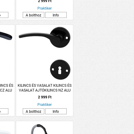
2 999 Ft
Praktiker
o
A bolthoz
Info
LINCS ÉS
KILINCS ÉS VASALAT KILINCS ÉS
 CZ ALU
VASALAT AJTÓKILINCS NZ ALU
TTÁS
FEKETE LANA ROZETTÁS
2 999 Ft
Praktiker
o
A bolthoz
Info