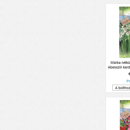
Márka nélkü
Abesszín kar
8db/cs
Pr
A boltho