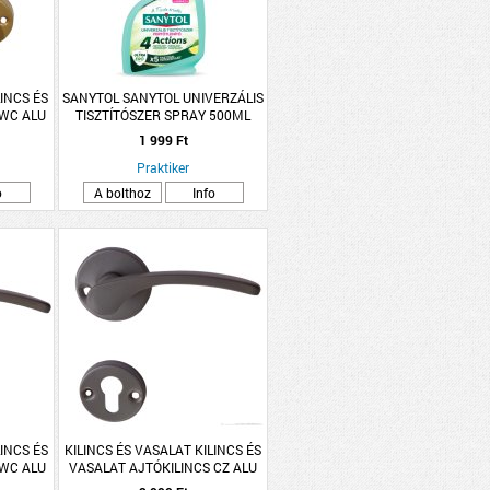
LINCS ÉS
SANYTOL SANYTOL UNIVERZÁLIS
 WC ALU
TISZTÍTÓSZER SPRAY 500ML
TTÁS
1 999 Ft
Praktiker
o
A bolthoz
Info
LINCS ÉS
KILINCS ÉS VASALAT KILINCS ÉS
 WC ALU
VASALAT AJTÓKILINCS CZ ALU
TTÁS
SZÜRKE LANA ROZETTÁS