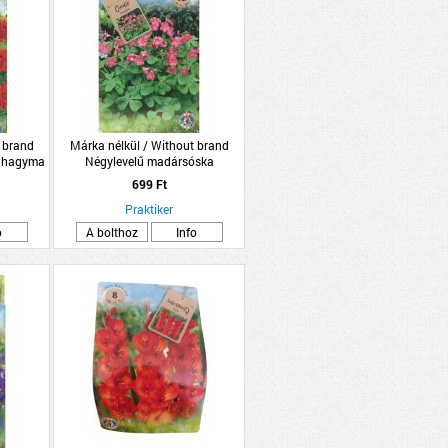
 brand
Márka nélkül / Without brand
ághagyma
Négylevelű madársóska
s
virághagyma 15db/csomag
699 Ft
Praktiker
o
A bolthoz
Info