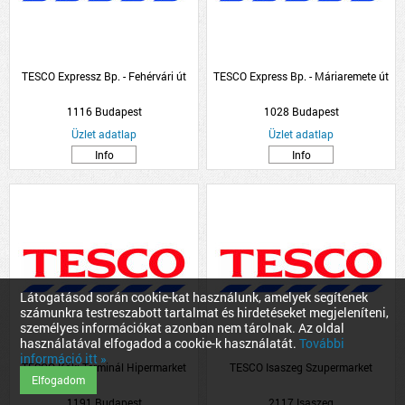
TESCO Expressz Bp. - Fehérvári út
TESCO Express Bp. - Máriaremete út
1116 Budapest
1028 Budapest
Üzlet adatlap
Üzlet adatlap
Info
Info
Látogatásod során cookie-kat használunk, amelyek segítenek
számunkra testreszabott tartalmat és hirdetéseket megjeleníteni,
személyes információkat azonban nem tárolnak. Az oldal
használatával elfogadod a cookie-k használatát.
További
információ itt »
TESCO Köki Terminál Hipermarket
TESCO Isaszeg Szupermarket
Elfogadom
1191 Budapest
2117 Isaszeg