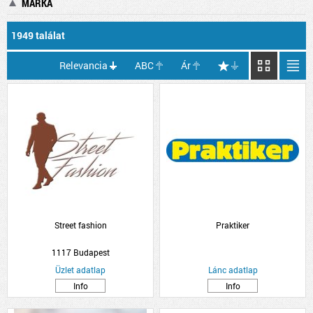
MÁRKA
1949 találat
Relevancia
ABC
Ár
Street fashion
Praktiker
1117 Budapest
Üzlet adatlap
Lánc adatlap
Info
Info