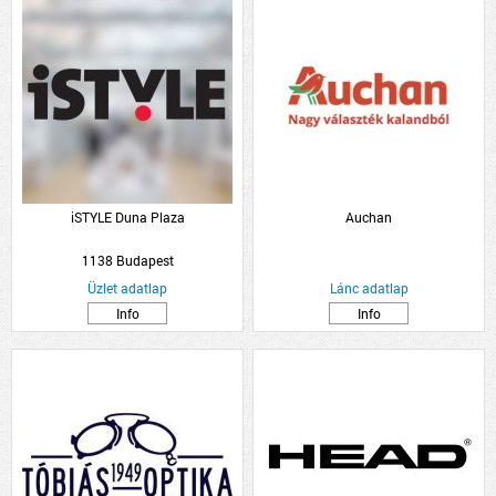
iSTYLE Duna Plaza
Auchan
1138 Budapest
Üzlet adatlap
Lánc adatlap
Info
Info