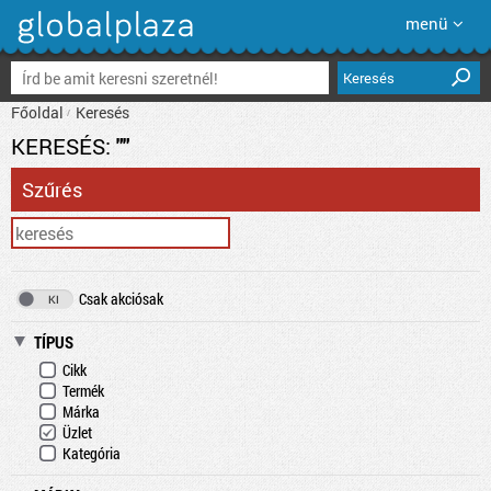
menü
Keresés
Főoldal
Keresés
KERESÉS:
""
Szűrés
Csak akciósak
TÍPUS
Cikk
Termék
Márka
Üzlet
Kategória