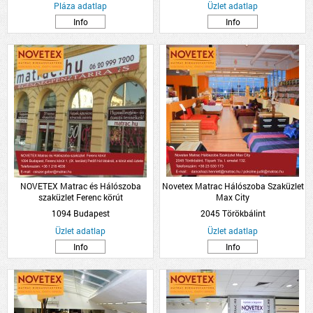
Pláza adatlap
Üzlet adatlap
Info
Info
NOVETEX Matrac és Hálószoba
Novetex Matrac Hálószoba Szaküzlet
szaküzlet Ferenc körút
Max City
1094 Budapest
2045 Törökbálint
Üzlet adatlap
Üzlet adatlap
Info
Info