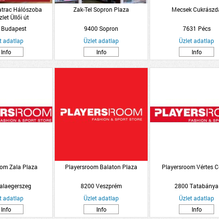
trac Hálószoba
Zak-Tel Sopron Plaza
Mecsek Cukrászd
let Üllői út
 Budapest
9400 Sopron
7631 Pécs
t adatlap
Üzlet adatlap
Üzlet adatlap
Info
Info
Info
oom Zala Plaza
Playersroom Balaton Plaza
Playersroom Vértes C
alaegerszeg
8200 Veszprém
2800 Tatabánya
t adatlap
Üzlet adatlap
Üzlet adatlap
Info
Info
Info