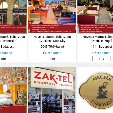
rac és Hálószoba
Novetex Matrac Hálószoba
Novetex Matrac Háló
t Ferenc körút
Szaküzlet Max City
Szaküzlet Zugló
 Budapest
2045 Törökbálint
1141 Budapest
t adatlap
Üzlet adatlap
Üzlet adatlap
Info
Info
Info