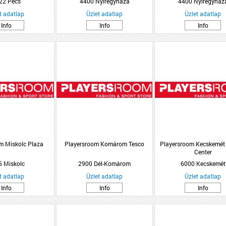
22 Pécs
4400 Nyíregyháza
4400 Nyíregyház
t adatlap
Üzlet adatlap
Üzlet adatlap
Info
Info
Info
m Miskolc Plaza
Playersroom Komárom Tesco
Playersroom Kecskemé
Center
 Miskolc
2900 Dél-Komárom
6000 Kecskemét
t adatlap
Üzlet adatlap
Üzlet adatlap
Info
Info
Info