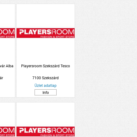
vár Alba
Playersroom Szekszárd Tesco
ár
7100 Szekszárd
Üzlet adatlap
Info