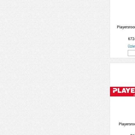
Playersroo
672
Üzle
Playersro