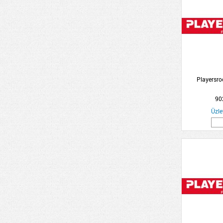
Playersr
90
Üzle