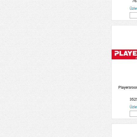
76
Üzle
Playersroo
3525
Üzle