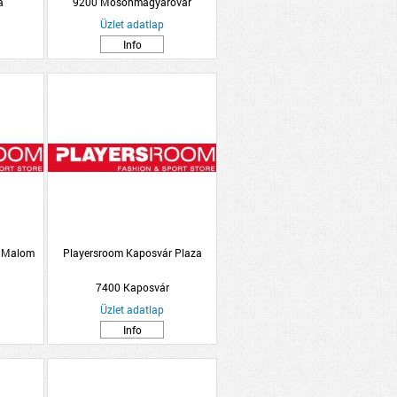
a
9200 Mosonmagyaróvár
Üzlet adatlap
Info
t Malom
Playersroom Kaposvár Plaza
7400 Kaposvár
Üzlet adatlap
Info