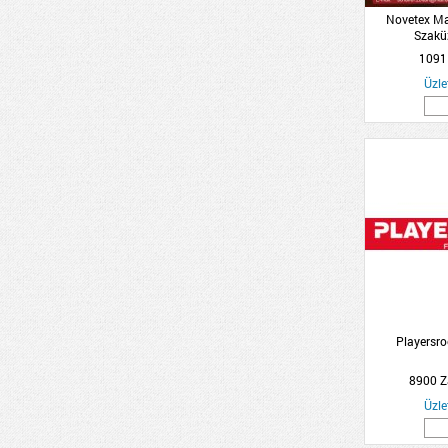
Novetex Ma
Szaküz
1091
Üzle
Playersr
8900 Z
Üzle