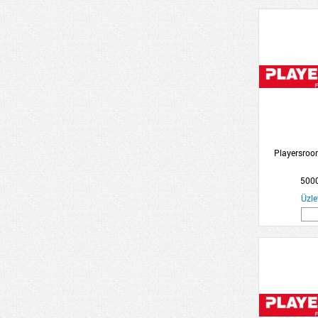
Playersroo
5000
Üzle