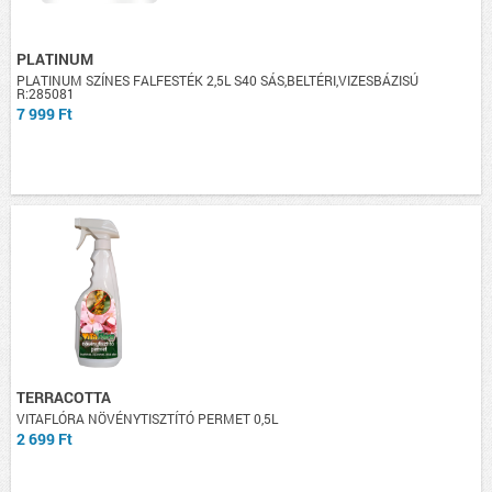
PLATINUM
PLATINUM SZÍNES FALFESTÉK 2,5L S40 SÁS,BELTÉRI,VIZESBÁZISÚ
R:285081
7 999 Ft
TERRACOTTA
VITAFLÓRA NÖVÉNYTISZTÍTÓ PERMET 0,5L
2 699 Ft