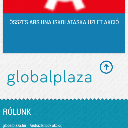
ÖSSZES ARS UNA ISKOLATÁSKA ÜZLET AKCIÓ
RÓLUNK
globalplaza.hu = Áruházláncok akciói,