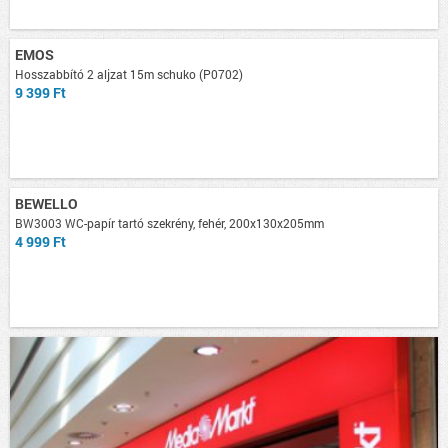
EMOS
Hosszabbító 2 aljzat 15m schuko (P0702)
9 399 Ft
BEWELLO
BW3003 WC-papír tartó szekrény, fehér, 200x130x205mm
4 999 Ft