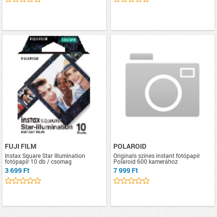
FUJI FILM
POLAROID
Instax Square Star Illumination
Originals színes instant fotópapír
fotópapír 10 db / csomag
Polaroid 600 kamerához
3 699 Ft
7 999 Ft