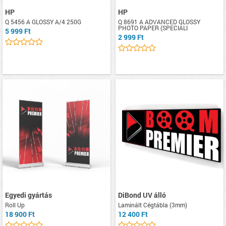
HP
HP
Q 5456 A GLOSSY A/4 250G
Q 8691 A ADVANCED GLOSSY
PHOTO PAPER (SPECIÁLI
5 999 Ft
2 999 Ft
Egyedi gyártás
DiBond UV álló
Roll Up
Laminált Cégtábla (3mm)
18 900 Ft
12 400 Ft