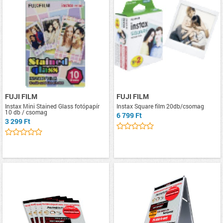
FUJI FILM
FUJI FILM
Instax Mini Stained Glass fotópapír
Instax Square film 20db/csomag
10 db / csomag
6 799 Ft
3 299 Ft