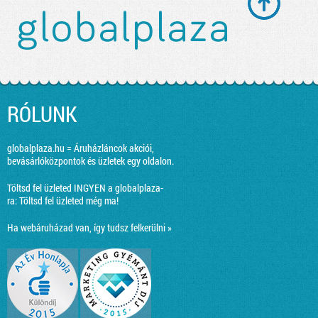
RÓLUNK
globalplaza.hu = Áruházláncok akciói,
bevásárlóközpontok és üzletek egy oldalon.
Töltsd fel üzleted INGYEN a globalplaza-
ra:
Töltsd fel üzleted még ma!
Ha webáruházad van, így tudsz felkerülni »