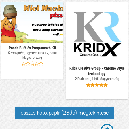
Panda Büfé és Programozó Kft
Veszprém, Egyetem utca 12, 8200
Magyarország
Kridx Creative Group - Chrome Style
technology
Budapest, 1105 Magyarország
összes Fotó, papír (23db) megtekintése