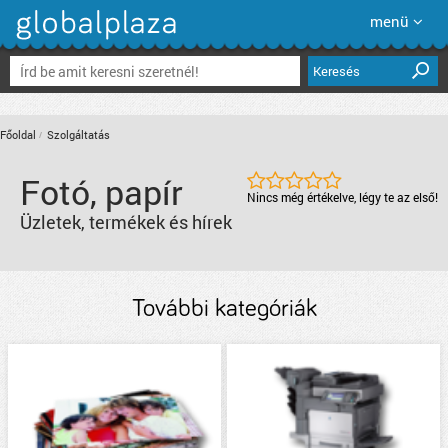
menü
Keresés
Főoldal
Szolgáltatás
Fotó, papír
Nincs még értékelve, légy te az első!
Üzletek, termékek és hírek
További kategóriák