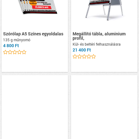
Szórólap A5 Színes egyoldalas
Megállító tábla, aluminium
profil,
135 g műnyomó
Kül- és beltéri felhasználásra
4 800 Ft
21 400 Ft