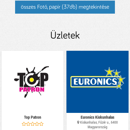
összes Fotó, papír (37db) megtekintése
Üzletek
Top Patron
Euronics Kiskunhalas
Kiskunhalas, Fűzér u., 6400
Magyarország