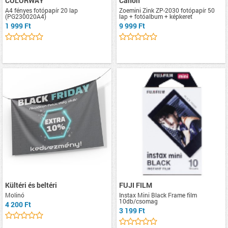
COLORWAY
Canon
A4 fényes fotópapír 20 lap
Zoemini Zink ZP-2030 fotópapír 50
(PG230020A4)
lap + fotóalbum + képkeret
1 999 Ft
9 999 Ft
Kültéri és beltéri
FUJI FILM
Molinó
Instax Mini Black Frame film
10db/csomag
4 200 Ft
3 199 Ft