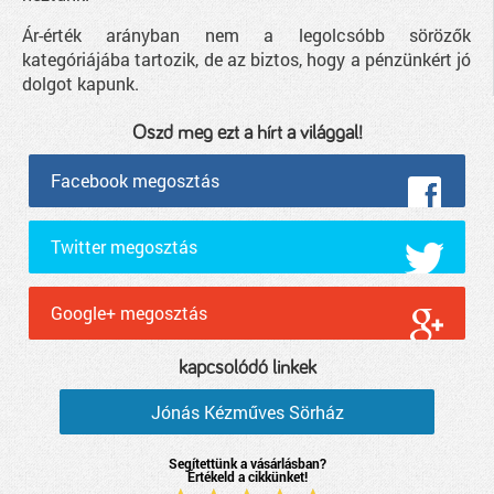
Ár-érték arányban nem a legolcsóbb sörözők
kategóriájába tartozik, de az biztos, hogy a pénzünkért jó
dolgot kapunk.
Oszd meg ezt a hírt a világgal!
Facebook megosztás
Twitter megosztás
Google+ megosztás
kapcsolódó linkek
Jónás Kézműves Sörház
Segítettünk a vásárlásban?
Értékeld a cikkünket!