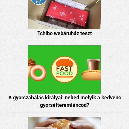
Tchibo webáruház teszt
A gyorszabálás királyai: neked melyik a kedvenc
gyorsétteremláncod?