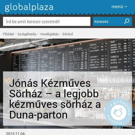
menü
Keresés
Főoldal
Szolgáltatás
Vendéglátás
Söröző
Jónás Kézműves
Sörház – a legjobb
kézműves sörház a
Duna-parton
2015.11.04.