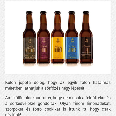
Külön jópofa dolog, hogy az egyik falon hatalmas
méretben láthatjuk a sörfőzés négy lépését.
Ami külön pluszpontot ér, hogy nem csak a felnőttekre és
a sörkedvelőkre gondoltak. Olyan finom limonádékat,
szörpöket és forró csokikat is ittunk itt, hogy csak
néztünk!