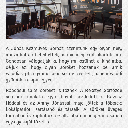
A Jónás Kézműves Sörház szerintünk egy olyan hely,
ahova bátran betérhettek, ha minőségi sört akartok inni.
Gondosan válogatják ki, hogy mi kerülhet a kínálatba,
céljuk az, hogy olyan söröket hozzanak be, amik
valódiak, pl. a gyümölcsös sör ne ízesített, hanem valódi
gyümölcs alapú legyen.
Ráadásul saját söröket is főznek. A Reketye Sörfőzde
söreinek kínálata egyre bővül: kezdődött a Ravasz
Hóddal és az Arany Jónással, majd jöttek a többiek:
Lokálpatriót, Kartársnő és társaik. A söröket üveges
formában is kaphatjuk, de általában mindig van csapon
egy-egy saját főzet is.