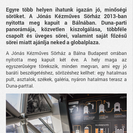
Egyre több helyen ihatunk igazán jó, minőségi
söröket. A Jónás Kézműves Sörház 2013-ban
nyitotta meg kapuit a Bálnában. Duna-parti
panorámája, közvetlen kiszolgálása, többféle
csapolt és üveges sörei, valamint saját főzésű
sörei miatt ajánlja neked a globalplaza.
A Jónás Kézműves Sörház a Bálna Budapest orrában
nyitotta meg kapuit két éve. A hely maga az
egyszerűségre törekszik, minden megvan, ami egy jó
baráti beszélgetéshez, sörözéshez kellhet: egy hatalmas
pult, asztalok, székek, galéria, nyáron hatalmas terasz a
Duna-parttal.