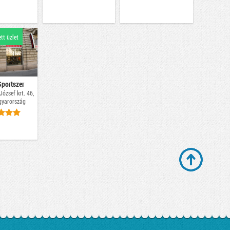
ett üzlet
portszer
ózsef krt. 46,
yarország