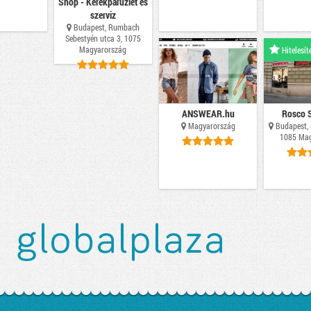
Shop - Kerékpárüzlet és
szerviz
Budapest, Rumbach
Sebestyén utca 3, 1075
Magyarország
Hitelesít
ANSWEAR.hu
Rosco S
Magyarország
Budapest, J
1085 Mag