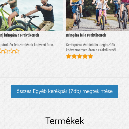
nj bringára a Praktikerrel!
Bringára fel a Praktikerrel!
párok és felszerelések kedvező áron.
Kerékpárok és biciklis kiegészítők
kedvezményes áron a Praktikernél.
összes Egyéb kerékpár (7db) megtekintése
Termékek