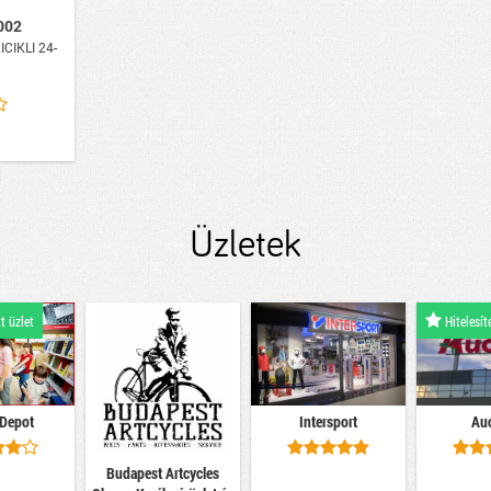
002
CIKLI 24-
Üzletek
t üzlet
Hitelesít
 Depot
Intersport
Au
Budapest Artcycles