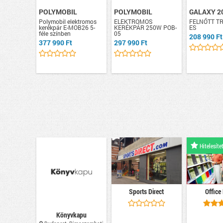
POLYMOBIL
POLYMOBIL
GALAXY 2
Polymobil elektromos
ELEKTROMOS
FELNŐTT TRI
kerékpár E-MOB26 5-
KERÉKPÁR 250W POB-
ES
féle színben
05
208 990 Ft
377 990 Ft
297 990 Ft
Hitelesítet
Sports Direct
Office
Könyvkapu