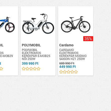
35%
IL
POLYMOBIL
Cardamo
L
POLYMOBIL
CARDAMO
OS
ELEKTROMOS
ELEKTROMOS
 E-MOB29
KERÉKPÁR E-MOB25
KERÉKPÁR MODMO
NŐI 250W
SAIGON HZ1 250W
t
399 990 Ft
688 990 Ft
449 990 Ft