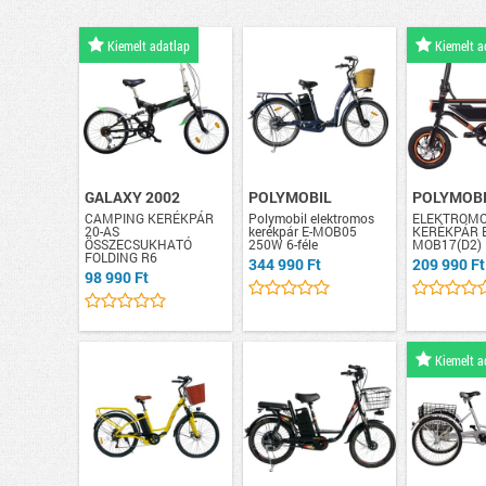
Kiemelt adatlap
Kiemelt a
GALAXY 2002
POLYMOBIL
POLYMOB
CAMPING KERÉKPÁR
Polymobil elektromos
ELEKTROM
20-AS
kerékpár E-MOB05
KERÉKPÁR E
ÖSSZECSUKHATÓ
250W 6-féle
MOB17(D2)
FOLDING R6
344 990 Ft
209 990 Ft
98 990 Ft
Kiemelt a