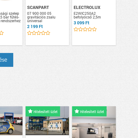
SCANPART
ELECTROLUX
nsági szelep
07 900 000 05
E2WIC250A2
5 bar fűtés-
gravitációs zsalu
befolyócső 2,5m
 rendszerhez
universal
3 099 Ft
2 199 Ft
ése
Hitelesített üzlet
Hitelesített üzlet