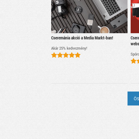
Cseremánia akció a Media Markt-ban!
Cser
webs
Akár 25% kedvezmény!
Spóro
ös