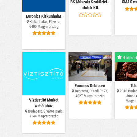
BS Műszaki Szaküzlet -
XMAX we
Infotek Kft.
Euronics Kiskunhalas
Kiskunhalas, Fűzér u.,
6400 Magyarország
Hitelesítet
Euronics Debrecen
Tch
Debrecen, Füredi út 27,
2040 Budaö
4027 Magyarország
János u
Víztisztító Market
Magyar
webáruház
Budapest, Újváros park,
1144 Magyarország