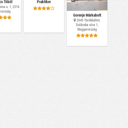
cs Tököl
Praktiker
ina u. 1, 2316
rország
Gorenje Márkabolt
2045 Törökbálint,
Dulácska utca 1,
Magyarország