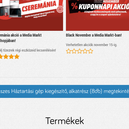
emánia akció a Media Markt
Black November a Media Markt-ban!
hopjában!
Verhetetlen akciók november 15-ig.
lj tízezrek régi eszközeid lecserélésén!
szes Háztartási gép kiegészítő, alkatrész (8db) megtekint
Termékek