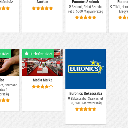
báruház
Auchan
Euronics Szolnok
Euroni
Szolnok, Felső Szandai
Tököl, Herm
rét 3, 5000 Magyarország
Magya
t üzlet
Hitelesített üzlet
ibo
Media Markt
rs, Neumann
tca 1,
Euronics Békéscsaba
ország
Békéscsaba, Szarvasi út
38, 5600 Magyarország