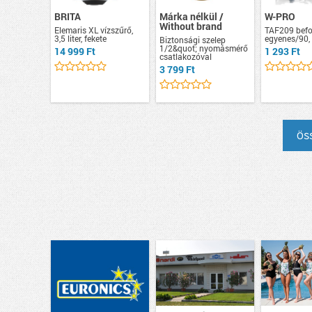
BRITA
Márka nélkül /
W-PRO
Without brand
Elemaris XL vízszűrő,
TAF209 befo
3,5 liter, fekete
egyenes/90,
Biztonsági szelep
1/2&quot; nyomásmérő
14 999 Ft
1 293 Ft
csatlakozóval
3 799 Ft
ös