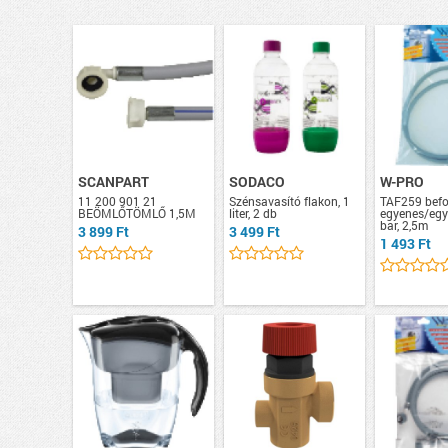
SCANPART
SODACO
W-PRO
11 200 901 21
Szénsavasító flakon, 1
TAF259 befo
BEÖMLŐTÖMLŐ 1,5M
liter, 2 db
egyenes/egy
bar, 2,5m
3 899 Ft
3 499 Ft
1 493 Ft