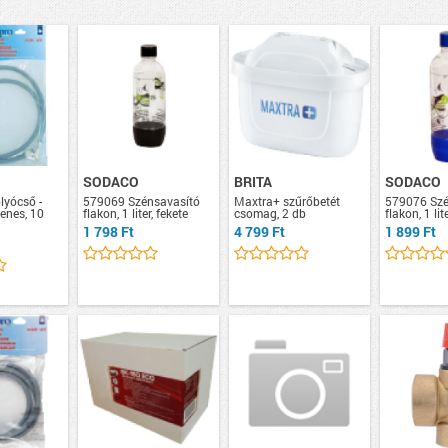
SODACO
BRITA
SODACO
lyócső -
579069 Szénsavasító
Maxtra+ szűrőbetét
579076 Szé
enes, 10
flakon, 1 liter, fekete
csomag, 2 db
flakon, 1 lit
1 798 Ft
4 799 Ft
1 899 Ft