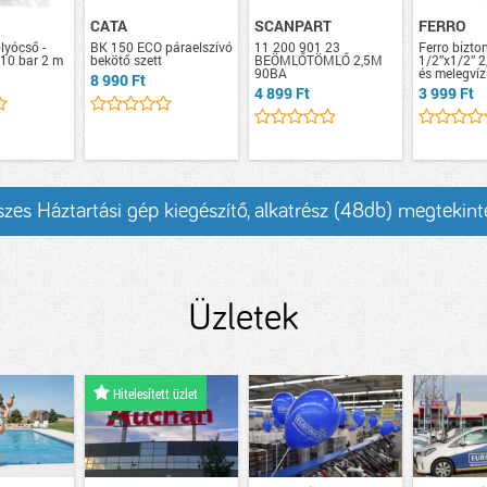
CATA
SCANPART
FERRO
lyócső -
BK 150 ECO páraelszívó
11 200 901 23
Ferro bizto
 10 bar 2 m
bekötő szett
BEÖMLŐTÖMLŐ 2,5M
1/2”x1/2” 2,
90BA
és melegvíz
8 990 Ft
4 899 Ft
3 999 Ft
szes Háztartási gép kiegészítő, alkatrész (48db) megtekint
Üzletek
Hitelesített üzlet