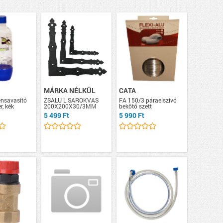
MÁRKA NÉLKÜL
CATA
nsavasító
ZSALU L SAROKVAS
FA 150/3 páraelszívó
er, kék
200X200X30/3MM
bekötő szett
5 499 Ft
5 990 Ft