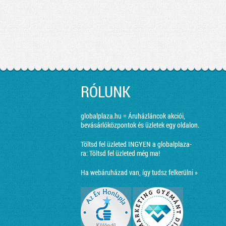
RÓLUNK
globalplaza.hu = Áruházláncok akciói,
bevásárlóközpontok és üzletek egy oldalon.
Töltsd fel üzleted INGYEN a globalplaza-
ra:
Töltsd fel üzleted még ma!
Ha webáruházad van, így tudsz felkerülni »