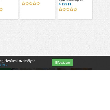
4 199 Ft
egjeleníteni, személyes
Elfogadom
itt »
ett üzlet
e Depot
Szerelvény áruház
Garmada Önkiszolgáló