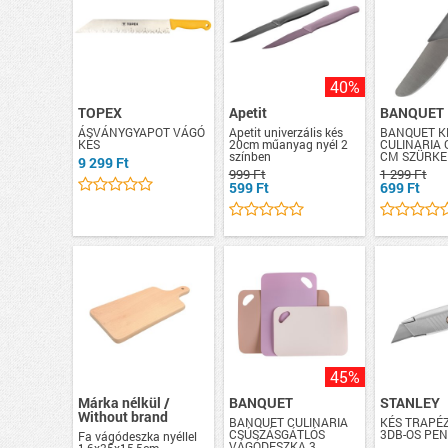
40%
TOPEX
Apetit
BANQUET
ÁSVÁNYGYAPOT VÁGÓ
Apetit univerzális kés
BANQUET K
KÉS
20cm műanyag nyél 2
CULINARIA 
színben
CM SZÜRKE
9 299 Ft
999 Ft
1 299 Ft
599 Ft
699 Ft
45%
Márka nélkül /
BANQUET
STANLEY
Without brand
BANQUET CULINARIA
KÉS TRAPÉ
CSÚSZÁSGÁTLÓS
3DB-OS PE
Fa vágódeszka nyéllel
VÁGÓDESZKA 3