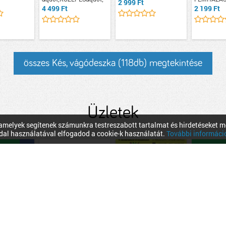
2 999 Ft
4 499 Ft
2 199 Ft
összes Kés, vágódeszka (118db) megtekintése
Üzletek
melyek segítenek számunkra testreszabott tartalmat és hirdetéseket m
dal használatával elfogadod a cookie-k használatát.
További információ 
t üzlet
Hitelesít
han
Sárkány-vár Webáruház
Offic
Budapest, Gergely utca
72, 1103 Magyarország
BuyShop.eu