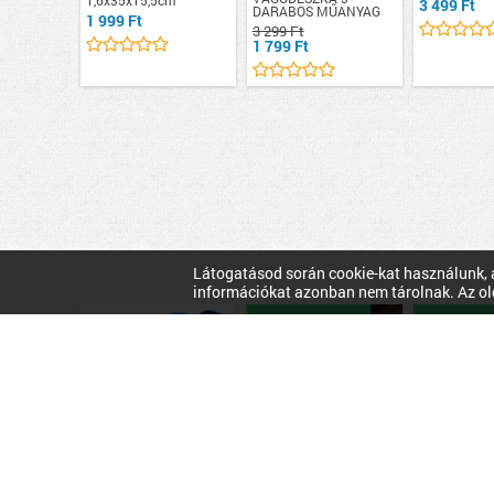
1,6x35x15,5cm
3 499 Ft
DARABOS MŰANYAG
1 999 Ft
3 299 Ft
1 799 Ft
Látogatásod során cookie-kat használunk, a
információkat azonban nem tárolnak. Az ol
Hitelesített üzlet
Hitelesítet
Tchibo
Auc
2040 Budaörs, Neumann
János utca 1,
BUYS.hu
Magyarország