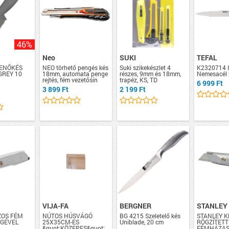
46%
Neo
SUKI
TEFAL
ENŐKÉS
NEO törhető pengés kés
Suki szikekészlet 4
K2320714 I
GREY 10
18mm, automata penge
részes, 9mm és 18mm,
Nemesacél 
rejtés, fém vezetősín
trapéz, KS, TD
6 999 Ft
3 899 Ft
2 199 Ft
VIJA-FA
BERGNER
STANLEY
ZOS FÉM
NÚTOS HÚSVÁGÓ
BG 4215 Szeletelő kés
STANLEY 
NGÉVEL
25X35CM-ES
Uniblade, 20 cm
RÖGZÍTETT
&quot;KÖZEPES&quot;
FÉMHÁZA