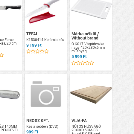
TEFAL
Márka nélkül /
Without brand
ce Force
K1530414 Kerámia kés
kés, 20 cm
Ö-K017 Vágódeszka
9 199 Ft
nagy 420x280x6mm
műanyag
5 999 Ft
NEOSZ KFT.
VIJA-FA
KÉS 140MM
Kés a sebben (DVD)
NÚTOS HÚSVÁGÓ
 PENGÉVEL
20X30X5CM-ES
999 Ft
S
&quot;KICSI&quot;