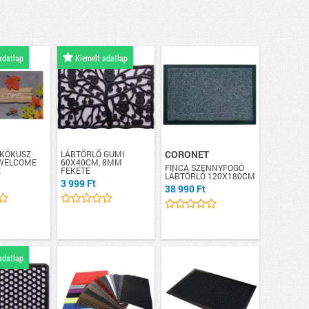
adatlap
Kiemelt adatlap
CORONET
 KÓKUSZ
LÁBTÖRLŐ GUMI
WELCOME
60X40CM, 8MM
FINCA SZENNYFOGÓ
Z
FEKETE
LÁBTÖRLŐ 120X180CM
3 999 Ft
38 990 Ft
adatlap