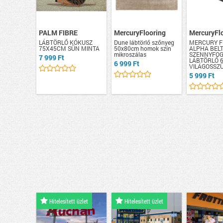
PALM FIBRE
MercuryFlooring
MercuryFl
LÁBTÖRLŐ KÓKUSZ
Dune lábtörlő szőnyeg
MERCURY F
75X45CM SÜN MINTA
50x80cm homok szín
ALPHA BELT
mikroszálas
SZENNYFO
7 999 Ft
LÁBTÖRLŐ 
6 999 Ft
VILÁGOSSZ
5 999 Ft
Hitelesített üzlet
Hitelesített üzlet