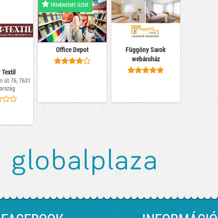
Hitelesített üzlet
Office Depot
Függöny Sarok
webáruház
 Textil
i út 76, 7631
ország