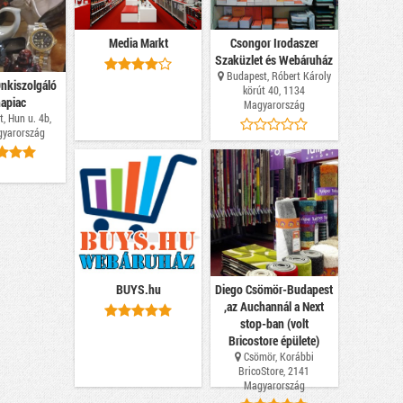
Media Markt
Csongor Irodaszer
Szaküzlet és Webáruház
Budapest, Róbert Károly
nkiszolgáló
körút 40, 1134
apiac
Magyarország
, Hun u. 4b,
yarország
BUYS.hu
Diego Csömör-Budapest
,az Auchannál a Next
stop-ban (volt
Bricostore épülete)
Csömör, Korábbi
BricoStore, 2141
Magyarország