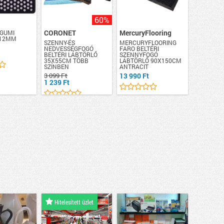
60%
CORONET
MercuryFlooring
 GUMI
 12MM
SZENNY-ÉS
MERCURYFLOORING
NEDVESSÉGFOGÓ
FARO BELTÉRI
BELTÉRI LÁBTÖRLŐ
SZENNYFOGÓ
35X55CM TÖBB
LÁBTÖRLŐ 90X150CM
SZÍNBEN
ANTRACIT
3 099 Ft
13 990 Ft
1 239 Ft
Hitelesített üzlet