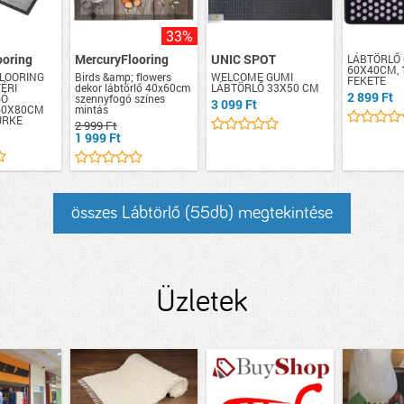
33%
ooring
MercuryFlooring
UNIC SPOT
LÁBTÖRLŐ
60X40CM,
LOORING
Birds &amp; flowers
WELCOME GUMI
FEKETE
ÉRI
dekor lábtörlő 40x60cm
LÁBTÖRLŐ 33X50 CM
2 899 Ft
GÓ
szennyfogó színes
3 099 Ft
60X80CM
mintás
ÜRKE
2 999 Ft
1 999 Ft
összes Lábtörlő (55db) megtekintése
Üzletek