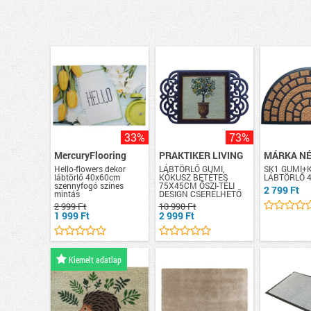
33%
73%
MercuryFlooring
PRAKTIKER LIVING
MÁRKA N
Hello-flowers dekor
LÁBTÖRLŐ GUMI,
SK1 GUMI+
lábtörlő 40x60cm
KÓKUSZ BETÉTES
LÁBTÖRLŐ 
szennyfogó színes
75X45CM ŐSZI-TÉLI
2 799 Ft
mintás
DESIGN CSERÉLHETŐ
2 999 Ft
10 990 Ft
1 999 Ft
2 999 Ft
Kiemelt adatlap