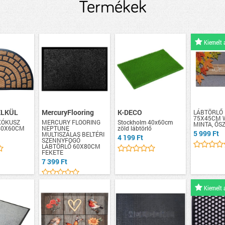
Termékek
Kiemelt 
ÉLKÜL
MercuryFlooring
K-DECO
LÁBTÖRLŐ
75X45CM 
KÓKUSZ
MERCURY FLOORING
Stockholm 40x60cm
MINTA, ŐS
40X60CM
NEPTUNE
zöld lábtörlő
5 999 Ft
MULTISZÁLAS BELTÉRI
4 199 Ft
SZENNYFOGÓ
LÁBTÖRLŐ 60X80CM
FEKETE
7 399 Ft
Kiemelt 