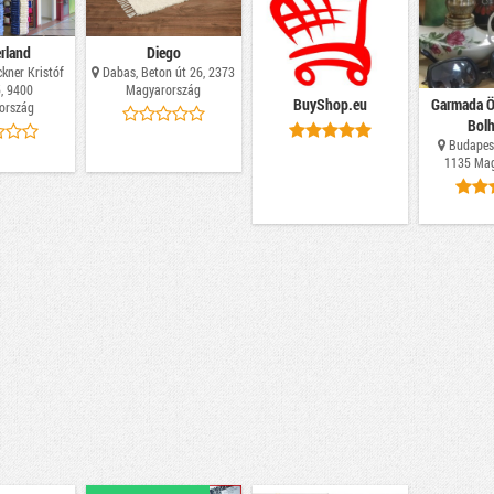
erland
Diego
kner Kristóf
Dabas, Beton út 26, 2373
, 9400
Magyarország
BuyShop.eu
Garmada Ö
ország
Bolh
Budapest
1135 Mag