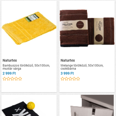
Naturtex
Naturtex
Bambuszos törölköző, 50x100cm,
Melange törölköző, 50x100cm,
mustár sárga
csokibarna
2 999 Ft
3 999 Ft