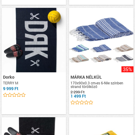
35%
Dorko
MÁRKA NÉLKÜL
TERRY M
170x90x0.3 cm-es 6-féle színben
strand törölköző
9 999 Ft
2 299 Ft
1 499 Ft