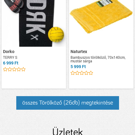
Dorko
Naturtex
TERRY S
Bambuszos törölköző, 70x140cm,
mustár sárga
6 999 Ft
5 999 Ft
összes Törölköző (26db) megtekintése
Üzletek