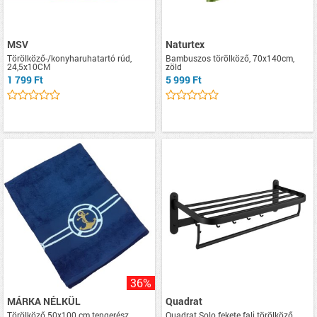
MSV
Naturtex
Törölköző-/konyharuhatartó rúd,
Bambuszos törölköző, 70x140cm,
24,5x10CM
zöld
1 799 Ft
5 999 Ft
36%
MÁRKA NÉLKÜL
Quadrat
Törölköző 50x100 cm tengerész
Quadrat Solo fekete fali törölköző