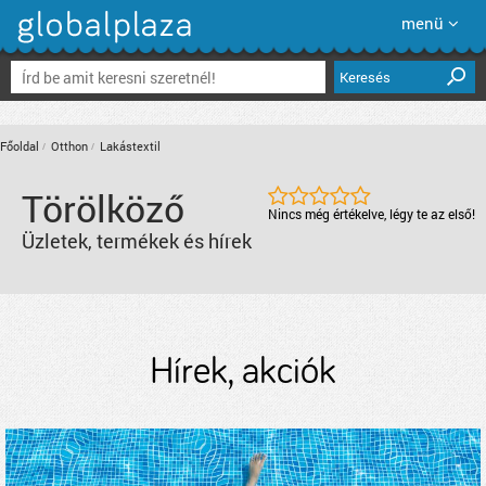
menü
Keresés
Főoldal
Otthon
Lakástextil
Törölköző
Nincs még értékelve, légy te az első!
Üzletek, termékek és hírek
Hírek, akciók