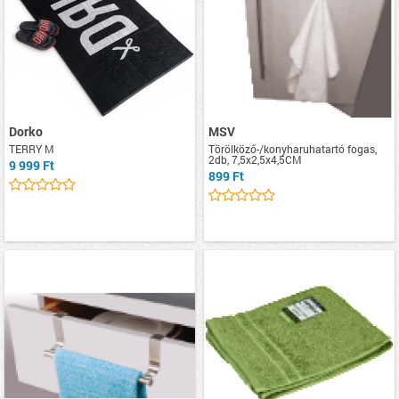
Dorko
MSV
TERRY M
Törölköző-/konyharuhatartó fogas,
2db, 7,5x2,5x4,5CM
9 999 Ft
899 Ft