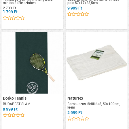
mintás 2-féle színben
polc 57x17x23,5cm
2 799 Ft
9 999 Ft
1 799 Ft
Dorko Tennis
Naturtex
BUDAPEST SLAM
Bambuszos törölköző, 50x100cm,
krém
9 999 Ft
2 999 Ft