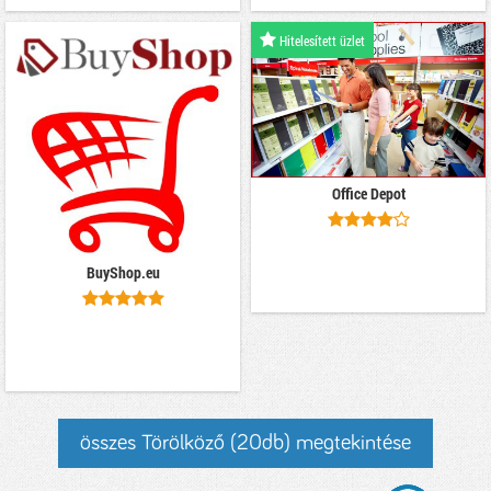
Hitelesített üzlet
Office Depot
BuyShop.eu
összes Törölköző (20db) megtekintése