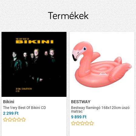
Termékek
Bikini
BESTWAY
The Very Best Of Bikini CD
Bestway flamingó 168x120cm úszó
matrac
2 299 Ft
9 899 Ft