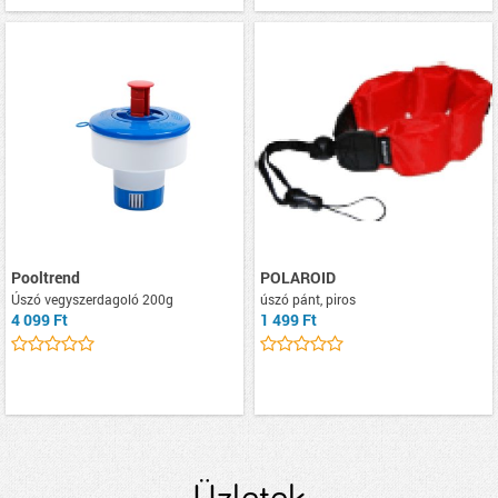
Pooltrend
POLAROID
Úszó vegyszerdagoló 200g
úszó pánt, piros
4 099 Ft
1 499 Ft