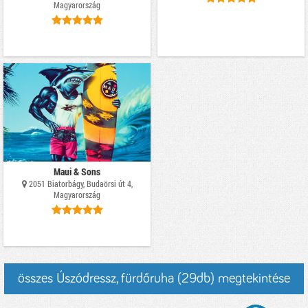
Magyarország
Maui & Sons
2051 Biatorbágy, Budaörsi út 4,
Magyarország
összes Úszódressz, fürdőruha (29db) megtekintése