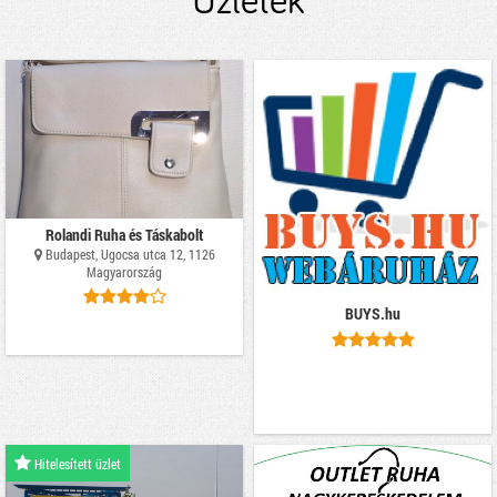
Üzletek
Rolandi Ruha és Táskabolt
Budapest, Ugocsa utca 12, 1126
Magyarország
BUYS.hu
Hitelesített üzlet