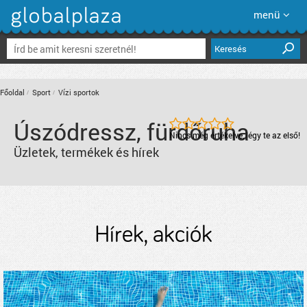
menü
Keresés
Főoldal
Sport
Vízi sportok
Úszódressz, fürdőruha
Nincs még értékelve, légy te az első!
Üzletek, termékek és hírek
Hírek, akciók