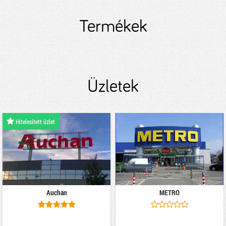
Termékek
Üzletek
Hitelesített üzlet
Auchan
METRO