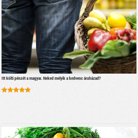
Itt költi pénzét a magyar. Neked melyik a kedvenc áruházad?