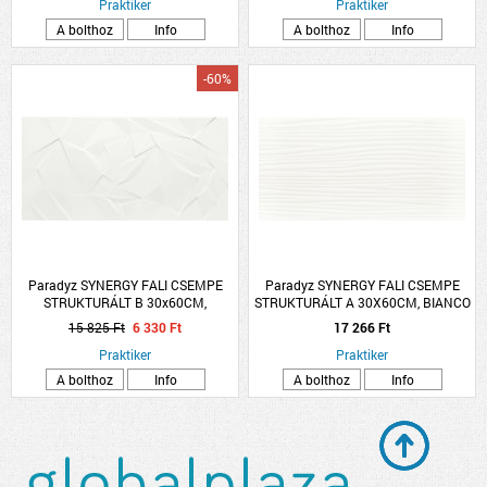
Praktiker
Praktiker
A bolthoz
Info
A bolthoz
Info
-60%
Paradyz SYNERGY FALI CSEMPE
Paradyz SYNERGY FALI CSEMPE
STRUKTURÁLT B 30x60CM,
STRUKTURÁLT A 30X60CM, BIANCO
1,44M2/CS
1,44M2/CS
15 825 Ft
6 330 Ft
17 266 Ft
Praktiker
Praktiker
A bolthoz
Info
A bolthoz
Info