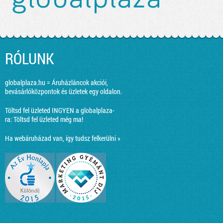
RÓLUNK
globalplaza.hu = Áruházláncok akciói,
bevásárlóközpontok és üzletek egy oldalon.
Töltsd fel üzleted INGYEN a globalplaza-
ra:
Töltsd fel üzleted még ma!
Ha webáruházad van, így tudsz felkerülni »