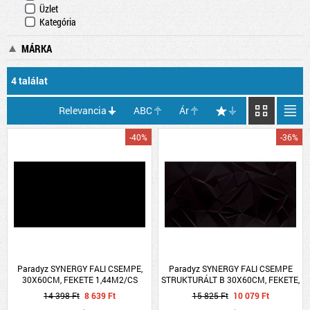
Üzlet
Kategória
MÁRKA
4 találat
Relevancia
ABC
Ár
-40%
-36%
Paradyz SYNERGY FALI CSEMPE,
Paradyz SYNERGY FALI CSEMPE
30X60CM, FEKETE 1,44M2/CS
STRUKTURÁLT B 30X60CM, FEKETE,
1,44M2/CS
14 398 Ft
8 639 Ft
15 825 Ft
10 079 Ft