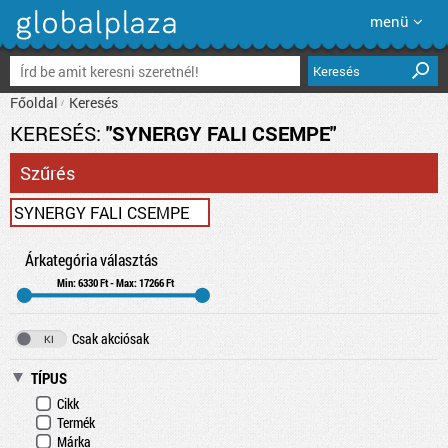
menü
Keresés
Főoldal
Keresés
KERESÉS:
"SYNERGY FALI CSEMPE"
Szűrés
Árkategória választás
Min: 6330 Ft - Max: 17266 Ft
Csak akciósak
TÍPUS
Cikk
Termék
Márka