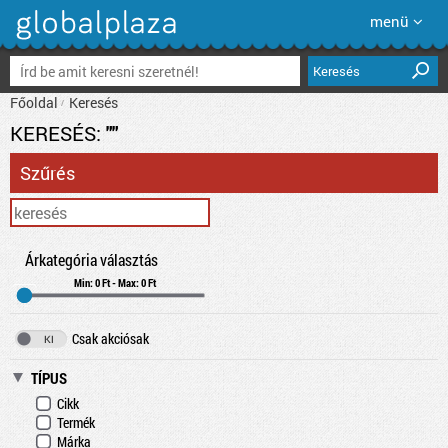
menü
Keresés
Főoldal
Keresés
KERESÉS:
""
Szűrés
Árkategória választás
Min: 0 Ft - Max: 0 Ft
Csak akciósak
TÍPUS
Cikk
Termék
Márka