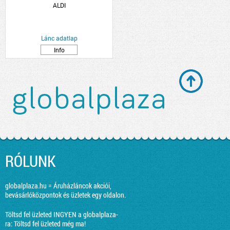
ALDI
Lánc adatlap
Info
RÓLUNK
globalplaza.hu = Áruházláncok akciói,
bevásárlóközpontok és üzletek egy oldalon.
Töltsd fel üzleted INGYEN a globalplaza-
ra:
Töltsd fel üzleted még ma!