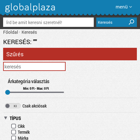
menü
Keresés
Főoldal
Keresés
KERESÉS:
""
Szűrés
Árkategória választás
Min: 0 Ft - Max: 0 Ft
Csak akciósak
TÍPUS
Cikk
Termék
Márka