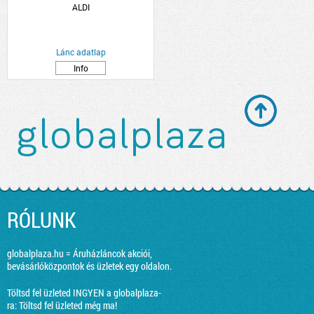
ALDI
Lánc adatlap
Info
RÓLUNK
globalplaza.hu = Áruházláncok akciói,
bevásárlóközpontok és üzletek egy oldalon.
Töltsd fel üzleted INGYEN a globalplaza-
ra:
Töltsd fel üzleted még ma!