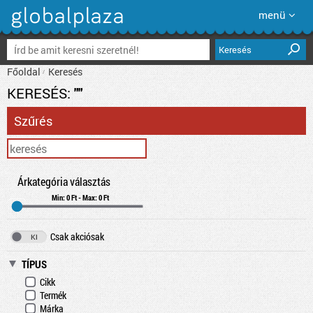
menü
Keresés
Főoldal
Keresés
KERESÉS:
""
Szűrés
Árkategória választás
Min: 0 Ft - Max: 0 Ft
Csak akciósak
TÍPUS
Cikk
Termék
Márka