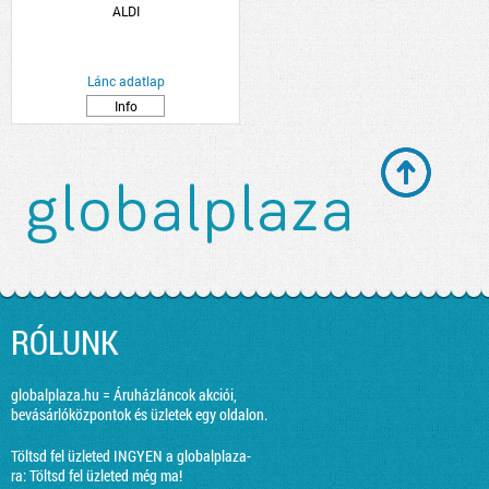
ALDI
Lánc adatlap
Info
RÓLUNK
globalplaza.hu = Áruházláncok akciói,
bevásárlóközpontok és üzletek egy oldalon.
Töltsd fel üzleted INGYEN a globalplaza-
ra:
Töltsd fel üzleted még ma!