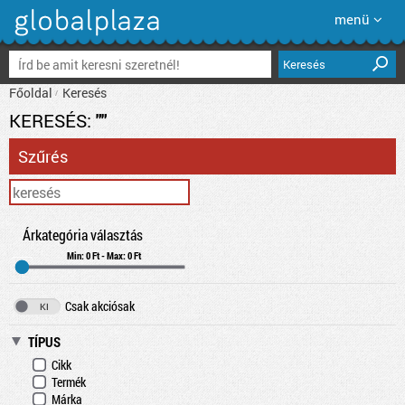
menü
Keresés
Főoldal
Keresés
KERESÉS:
""
Szűrés
Árkategória választás
Min: 0 Ft - Max: 0 Ft
Csak akciósak
TÍPUS
Cikk
Termék
Márka