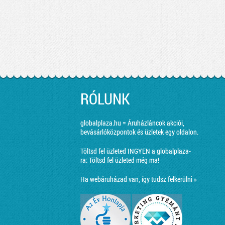
RÓLUNK
globalplaza.hu = Áruházláncok akciói,
bevásárlóközpontok és üzletek egy oldalon.
Töltsd fel üzleted INGYEN a globalplaza-
ra:
Töltsd fel üzleted még ma!
Ha webáruházad van, így tudsz felkerülni »