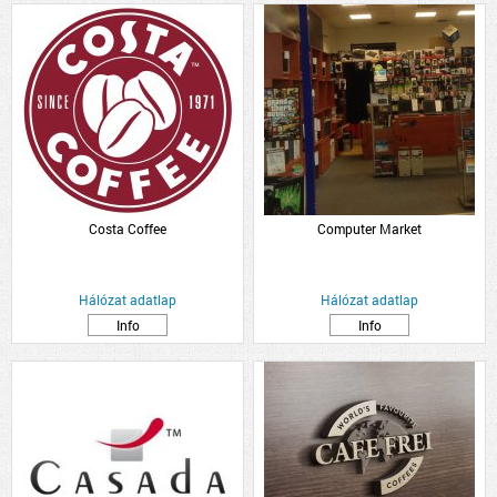
Costa Coffee
Computer Market
Hálózat adatlap
Hálózat adatlap
Info
Info