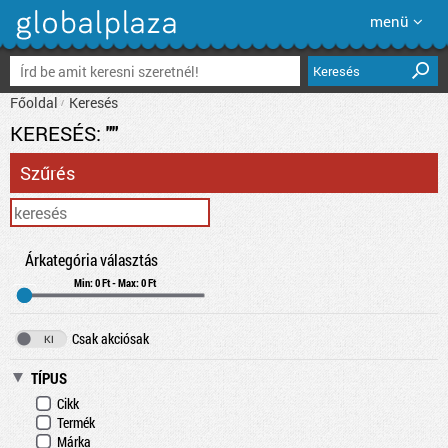
menü
Keresés
Főoldal
Keresés
KERESÉS:
""
Szűrés
Árkategória választás
Min: 0 Ft - Max: 0 Ft
Csak akciósak
TÍPUS
Cikk
Termék
Márka