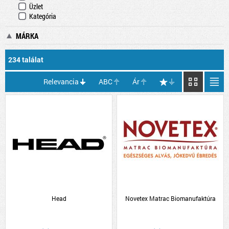
Üzlet
Kategória
MÁRKA
234 találat
Relevancia
ABC
Ár
Head
Novetex Matrac Biomanufaktúra