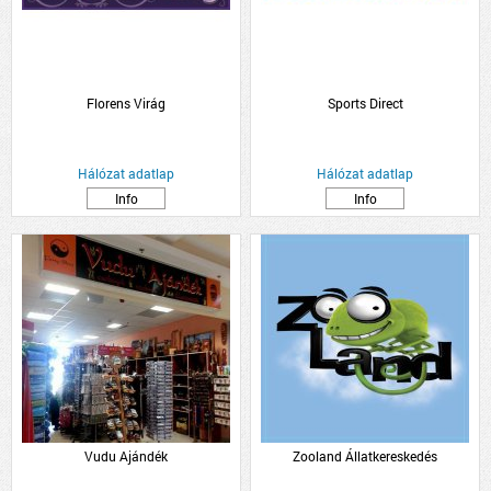
Florens Virág
Sports Direct
Hálózat adatlap
Hálózat adatlap
Info
Info
Vudu Ajándék
Zooland Állatkereskedés