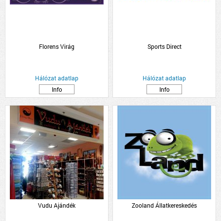
Florens Virág
Sports Direct
Hálózat adatlap
Hálózat adatlap
Info
Info
Vudu Ajándék
Zooland Állatkereskedés