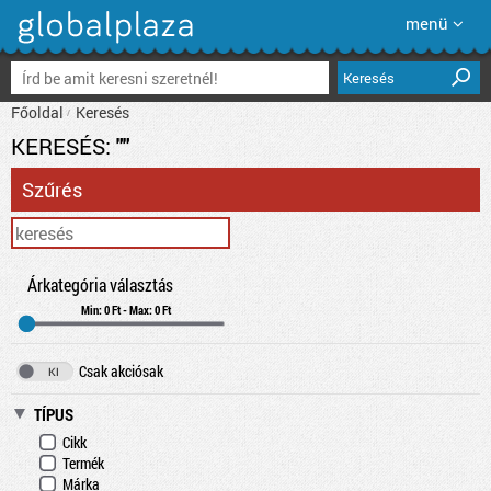
menü
Keresés
Főoldal
Keresés
KERESÉS:
""
Szűrés
Árkategória választás
Min: 0 Ft - Max: 0 Ft
Csak akciósak
TÍPUS
Cikk
Termék
Márka