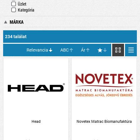
Üzlet
Kategória
MÁRKA
234 találat
Relevancia
ABC
Ár
Head
Novetex Matrac Biomanufaktúra