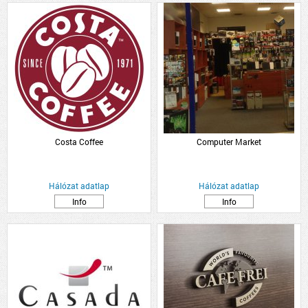
Costa Coffee
Computer Market
Hálózat adatlap
Hálózat adatlap
Info
Info