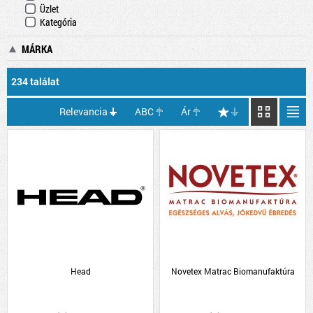
Üzlet
Kategória
MÁRKA
234 találat
Relevancia
ABC
Ár
Head
Novetex Matrac Biomanufaktúra