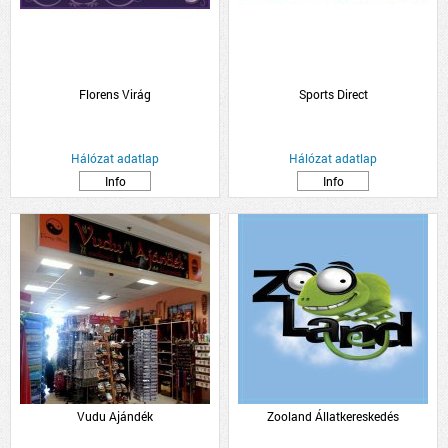
Florens Virág
Sports Direct
Hálózat adatlap
Hálózat adatlap
Info
Info
Vudu Ajándék
Zooland Állatkereskedés