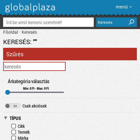
menü
Keresés
Főoldal
Keresés
KERESÉS:
""
Szűrés
Árkategória választás
Min: 0 Ft - Max: 0 Ft
Csak akciósak
TÍPUS
Cikk
Termék
Márka