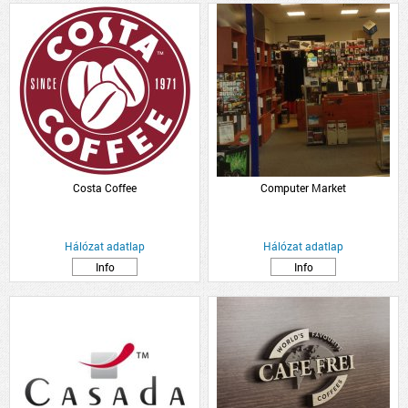
Costa Coffee
Computer Market
Hálózat adatlap
Hálózat adatlap
Info
Info