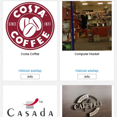
Costa Coffee
Computer Market
Hálózat adatlap
Hálózat adatlap
Info
Info