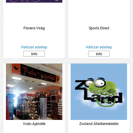
Florens Virág
Sports Direct
Hálózat adatlap
Hálózat adatlap
Info
Info
Vudu Ajándék
Zooland Állatkereskedés