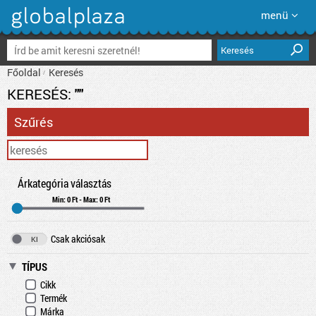
menü
Keresés
Főoldal
Keresés
KERESÉS:
""
Szűrés
Árkategória választás
Min: 0 Ft - Max: 0 Ft
Csak akciósak
TÍPUS
Cikk
Termék
Márka