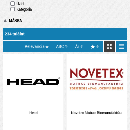
Üzlet
Kategória
MÁRKA
234 találat
Relevancia
ABC
Ár
Head
Novetex Matrac Biomanufaktúra