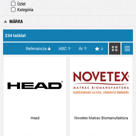
Üzlet
Kategória
MÁRKA
234 találat
Relevancia
ABC
Ár
Head
Novetex Matrac Biomanufaktúra