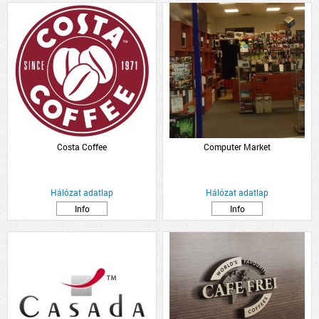
Costa Coffee
Computer Market
Hálózat adatlap
Hálózat adatlap
Info
Info