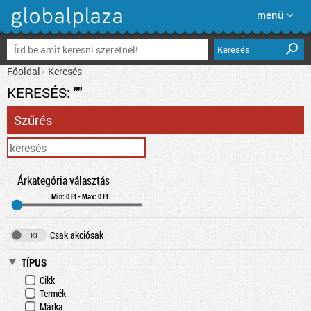
menü
Keresés
Főoldal
Keresés
KERESÉS:
""
Szűrés
Árkategória választás
Min: 0 Ft - Max: 0 Ft
Csak akciósak
TÍPUS
Cikk
Termék
Márka