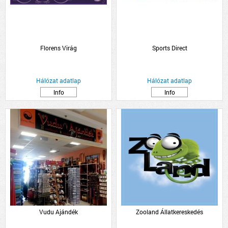
Florens Virág
Sports Direct
Hálózat adatlap
Hálózat adatlap
Info
Info
Vudu Ajándék
Zooland Állatkereskedés