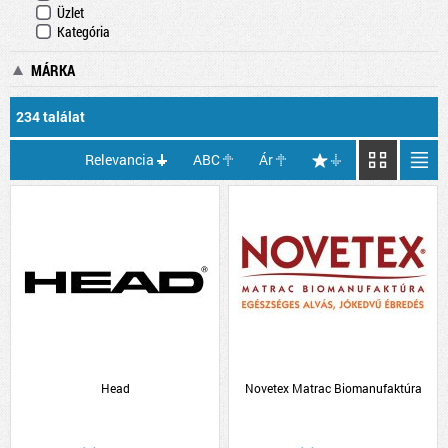
Üzlet
Kategória
MÁRKA
234 találat
Relevancia
ABC
Ár
Head
Novetex Matrac Biomanufaktúra