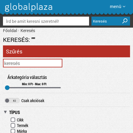
menü
Keresés
Főoldal
Keresés
KERESÉS:
""
Szűrés
Árkategória választás
Min: 0 Ft - Max: 0 Ft
Csak akciósak
TÍPUS
Cikk
Termék
Márka