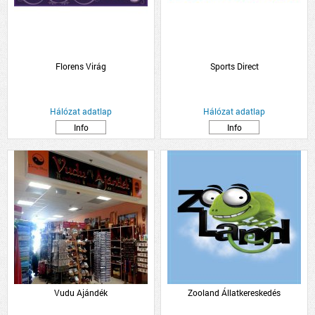
Florens Virág
Sports Direct
Hálózat adatlap
Hálózat adatlap
Info
Info
Vudu Ajándék
Zooland Állatkereskedés