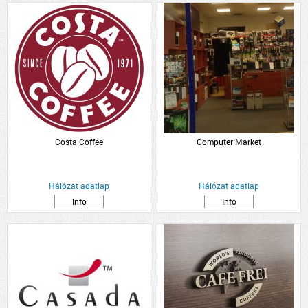
Costa Coffee
Computer Market
Hálózat adatlap
Hálózat adatlap
Info
Info