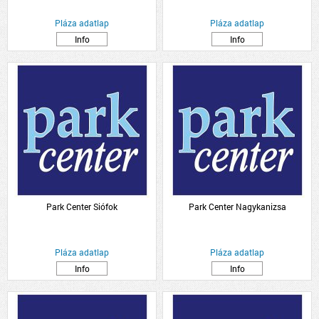
Pláza adatlap
Pláza adatlap
Info
Info
Park Center Siófok
Park Center Nagykanizsa
Pláza adatlap
Pláza adatlap
Info
Info