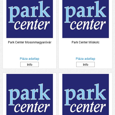
Park Center Mosonmagyaróvár
Park Center Miskolc
Pláza adatlap
Pláza adatlap
Info
Info