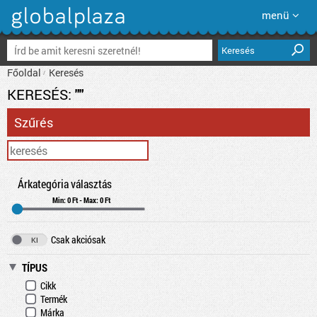
menü
Keresés
Főoldal
Keresés
KERESÉS:
""
Szűrés
Árkategória választás
Min: 0 Ft - Max: 0 Ft
Csak akciósak
TÍPUS
Cikk
Termék
Márka