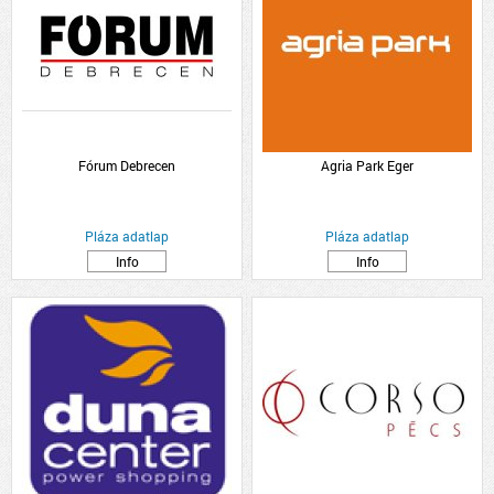
Fórum Debrecen
Agria Park Eger
Pláza adatlap
Pláza adatlap
Info
Info