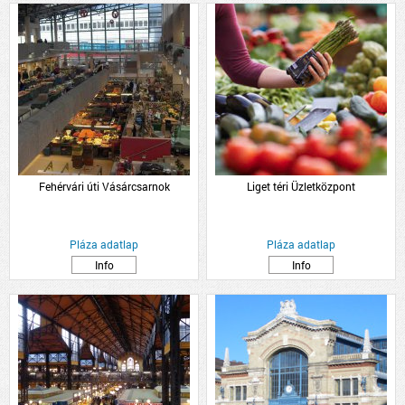
Fehérvári úti Vásárcsarnok
Liget téri Üzletközpont
Pláza adatlap
Pláza adatlap
Info
Info