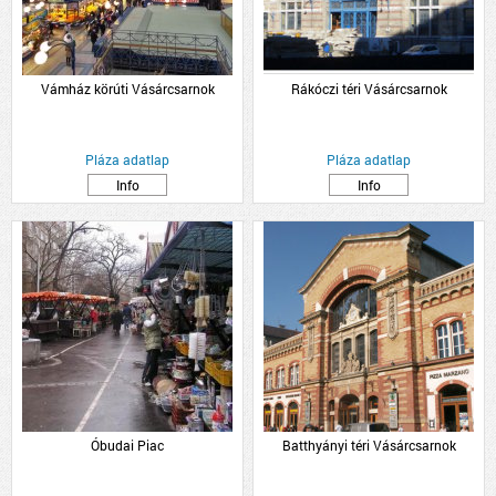
Vámház körúti Vásárcsarnok
Rákóczi téri Vásárcsarnok
Pláza adatlap
Pláza adatlap
Info
Info
Óbudai Piac
Batthyányi téri Vásárcsarnok