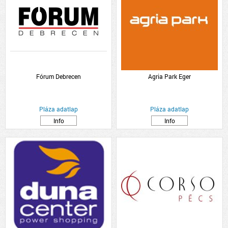
Fórum Debrecen
Agria Park Eger
Pláza adatlap
Pláza adatlap
Info
Info