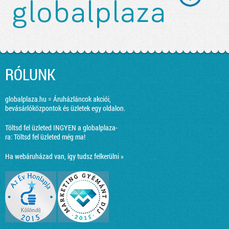
RÓLUNK
globalplaza.hu = Áruházláncok akciói,
bevásárlóközpontok és üzletek egy oldalon.
Töltsd fel üzleted INGYEN a globalplaza-
ra:
Töltsd fel üzleted még ma!
Ha webáruházad van, így tudsz felkerülni »