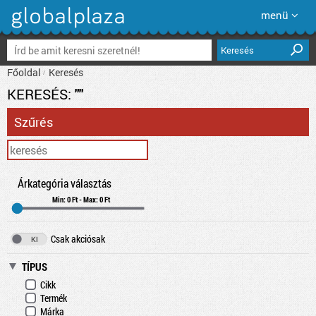
menü
Keresés
Főoldal
Keresés
KERESÉS:
""
Szűrés
Árkategória választás
Min: 0 Ft - Max: 0 Ft
Csak akciósak
TÍPUS
Cikk
Termék
Márka