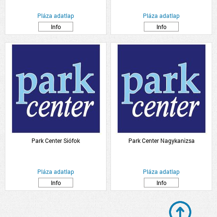
Pláza adatlap
Pláza adatlap
Info
Info
Park Center Siófok
Park Center Nagykanizsa
Pláza adatlap
Pláza adatlap
Info
Info