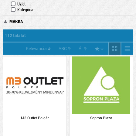
Üzlet
Kategória
MÁRKA
112 találat
Relevancia
ABC
Ár
M3 Outlet Polgár
Sopron Plaza