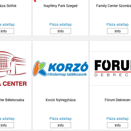
láza Siófok
Napfény Park Szeged
Family Center Szomba
a adatlap
Pláza adatlap
Pláza adatlap
Info
Info
Info
ter Békéscsaba
Korzó Nyíregyháza
Fórum Debrecen
a adatlap
Pláza adatlap
Pláza adatlap
Info
Info
Info