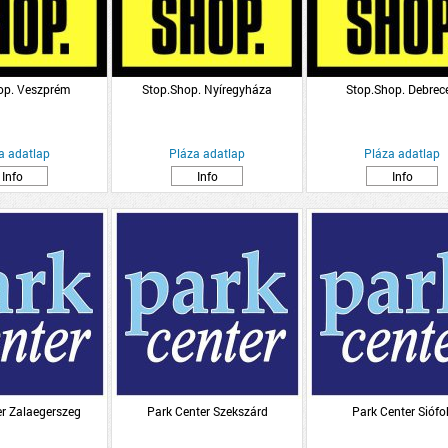
op. Veszprém
Stop.Shop. Nyíregyháza
Stop.Shop. Debrec
a adatlap
Pláza adatlap
Pláza adatlap
Info
Info
Info
er Zalaegerszeg
Park Center Szekszárd
Park Center Siófo