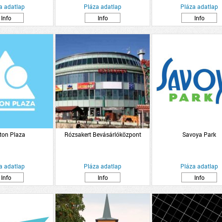
a adatlap
Pláza adatlap
Pláza adatlap
Info
Info
Info
ton Plaza
Rózsakert Bevásárlóközpont
Savoya Park
a adatlap
Pláza adatlap
Pláza adatlap
Info
Info
Info