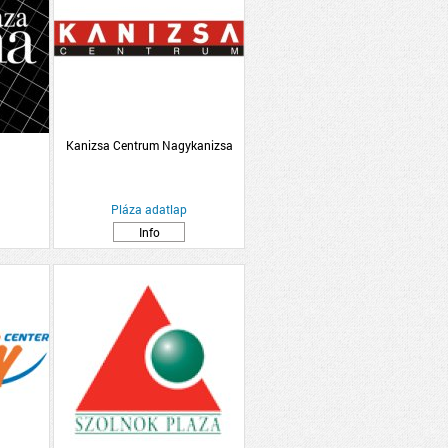
Kanizsa Centrum Nagykanizsa
Pláza adatlap
Info