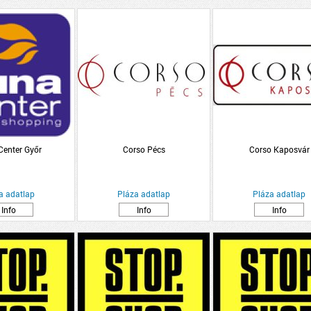
Center Győr
Corso Pécs
Corso Kaposvár
a adatlap
Pláza adatlap
Pláza adatlap
Info
Info
Info