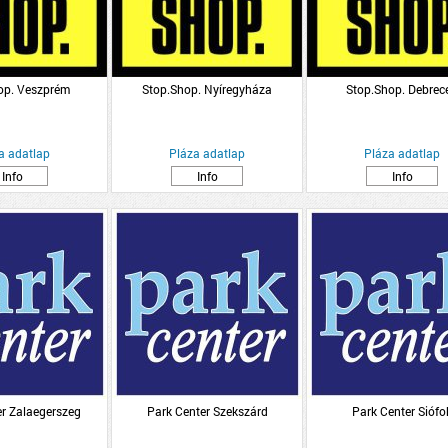
op. Veszprém
Stop.Shop. Nyíregyháza
Stop.Shop. Debrec
a adatlap
Pláza adatlap
Pláza adatlap
Info
Info
Info
er Zalaegerszeg
Park Center Szekszárd
Park Center Siófo