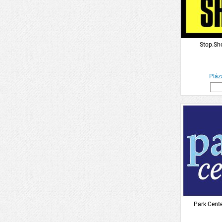
Stop.Sh
Pláz
Park Cent