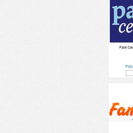
Park Ce
Pláz