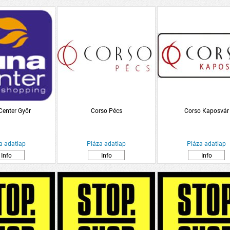
Center Győr
Corso Pécs
Corso Kaposvár
a adatlap
Pláza adatlap
Pláza adatlap
Info
Info
Info