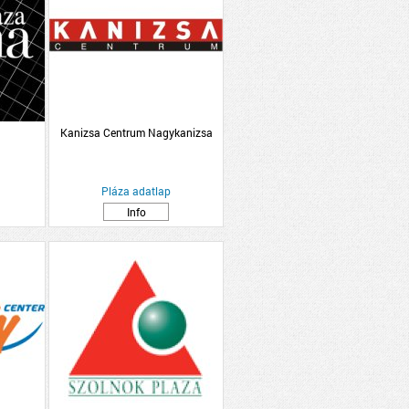
Kanizsa Centrum Nagykanizsa
Pláza adatlap
Info