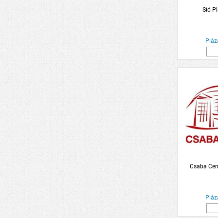
Sió P
Pláz
Csaba Cen
Pláz