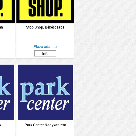
en
Stop.Shop. Békéscsaba
Pláza adatlap
Info
k
Park Center Nagykanizsa