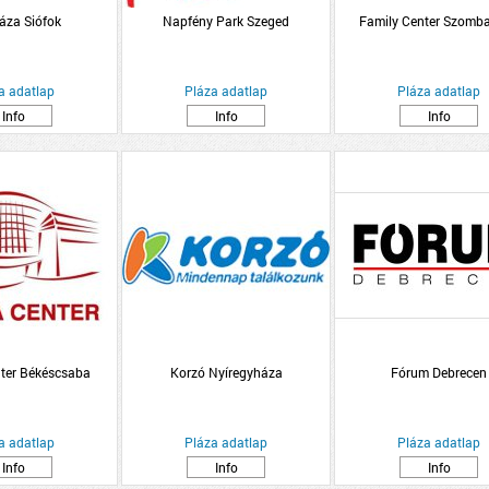
láza Siófok
Napfény Park Szeged
Family Center Szomba
a adatlap
Pláza adatlap
Pláza adatlap
Info
Info
Info
ter Békéscsaba
Korzó Nyíregyháza
Fórum Debrecen
a adatlap
Pláza adatlap
Pláza adatlap
Info
Info
Info