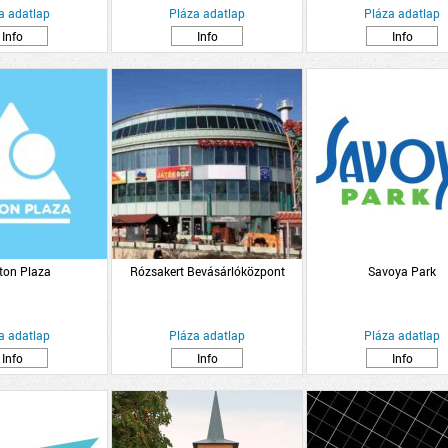
a adatlap
Pláza adatlap
Pláza adatlap
Info
Info
Info
ton Plaza
Rózsakert Bevásárlóközpont
Savoya Park
a adatlap
Pláza adatlap
Pláza adatlap
Info
Info
Info