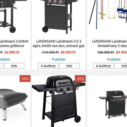
andmann Comfort
LANDMANN Landmann 3.0 3
LANDMANN Landmann 
zenes grillkocsi
égős, öntött vas rács, antracit gáz
hintaállvány 3 rés
 takaróponyvával
grillkocsi
Ft
54 990 Ft
119 990 Ft
89 990 Ft
156 990 Ft
89 990
aktiker
Praktiker
Praktiker
z
Info
A bolthoz
Info
A bolthoz
Inf
-20%
-20%