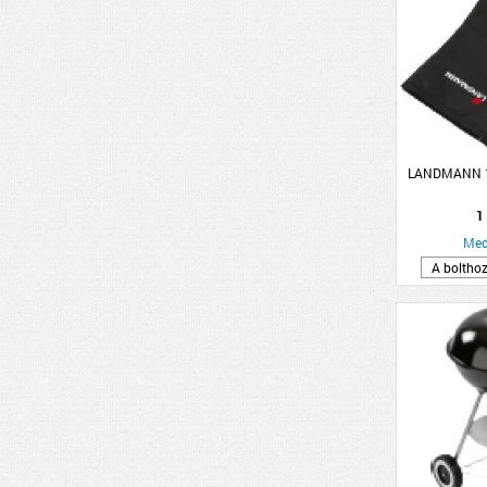
LANDMANN 13
1
Med
A boltho