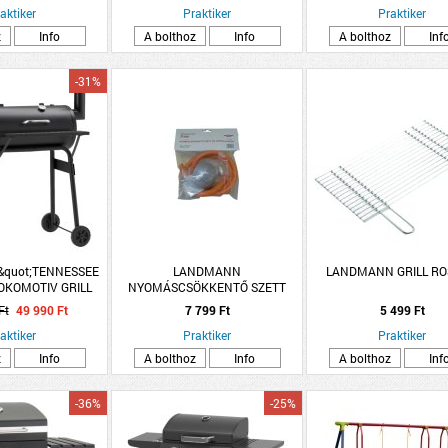
aktiker
Praktiker
Praktiker
z
Info
A bolthoz
Info
A bolthoz
Inf
-31%
quot;TENNESSEE
LANDMANN
LANDMANN GRILL RO
LOKOMOTIV GRILL
NYOMÁSCSÖKKENTŐ SZETT
30MBAR
Ft
49 990 Ft
7 799 Ft
5 499 Ft
aktiker
Praktiker
Praktiker
z
Info
A bolthoz
Info
A bolthoz
Inf
-36%
-25%