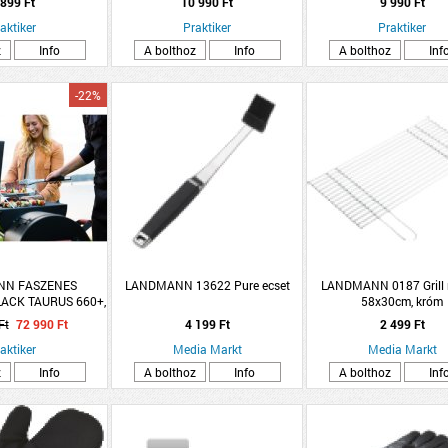
 899 Ft
10 990 Ft
9 990 Ft
aktiker
Praktiker
Praktiker
z
Info
A bolthoz
Info
A bolthoz
Inf
-22%
NN FASZENES
LANDMANN 13622 Pure ecset
LANDMANN 0187 Grill r
LACK TAURUS 660+,
58x30cm, króm
 GRILLRÁCS,
Ft
72 990 Ft
4 199 Ft
2 499 Ft
MOZOTT
aktiker
Media Markt
Media Markt
z
Info
A bolthoz
Info
A bolthoz
Inf