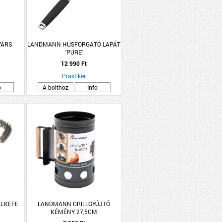
YÁRS
LANDMANN HÚSFORGATÓ LAPÁT
'PURE'
12 990 Ft
Praktiker
o
A bolthoz
Info
LLKEFE
LANDMANN GRILLGYÚJTÓ
KÉMÉNY 27,5CM