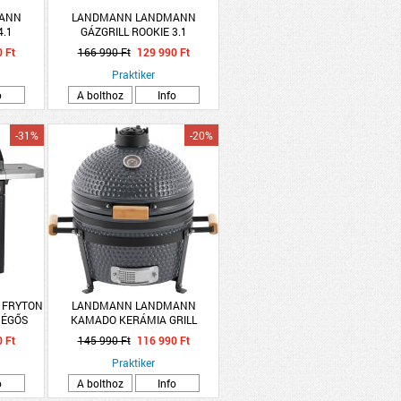
ANN
LANDMANN LANDMANN
4.1
GÁZGRILL ROOKIE 3.1
KW
114,5X128,5X54CM 12KW
 Ft
166 990 Ft
129 990 Ft
SZEKRÉNNYEL
Praktiker
o
A bolthoz
Info
-31%
-20%
 FRYTON
LANDMANN LANDMANN
4 ÉGŐS
KAMADO KERÁMIA GRILL
GRÁLT
16&quot;
 Ft
145 990 Ft
116 990 Ft
ŐZZEL
Praktiker
o
A bolthoz
Info