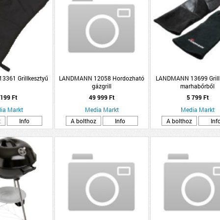
361 Grillkesztyű
LANDMANN 12058 Hordozható
LANDMANN 13699 Grill
gázgrill
marhabőrből
 199 Ft
49 999 Ft
5 799 Ft
ia Markt
Media Markt
Media Markt
z
Info
A bolthoz
Info
A bolthoz
Inf