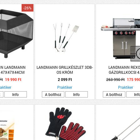
-26%
N LANDMANN
LANDMANN GRILLKÉSZLET 3DB-
LANDMANN REX
 47X47X44CM
OS KRÓM
GÁZGRILLKOCSI 4
SZÖGLETŰ
ROZSDAMENTES MOD
Ft
19 990 Ft
2 099 Ft
263 990 Ft
175 990
RÁCSRENDSZERR
aktiker
Praktiker
Praktiker
z
Info
A bolthoz
Info
A bolthoz
Inf