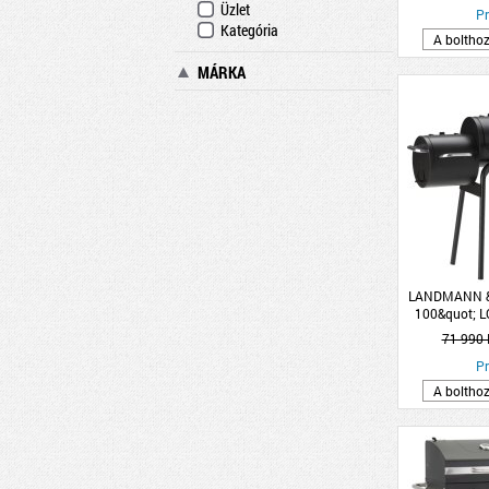
Üzlet
Pr
Kategória
A boltho
MÁRKA
LANDMANN &
100&quot; 
71 990 
Pr
A boltho