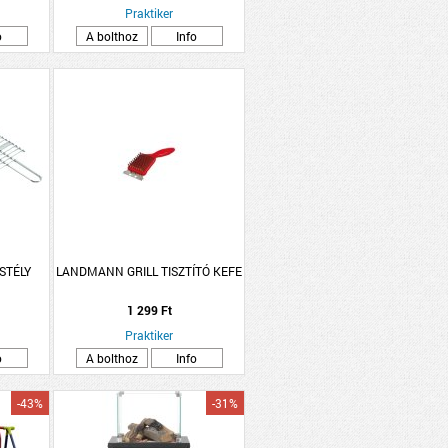
Praktiker
o
A bolthoz
Info
STÉLY
LANDMANN GRILL TISZTÍTÓ KEFE
1 299 Ft
Praktiker
o
A bolthoz
Info
-43%
-31%