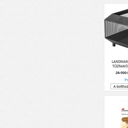
LANDMAN
TŰZRAKÓ
NÉGY
26 990 
Pr
A boltho