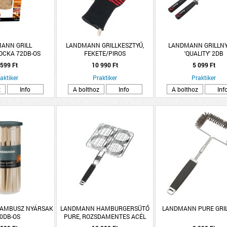
ANN GRILL
LANDMANN GRILLKESZTYŰ,
LANDMANN GRILLN
OCKA 72DB-OS
FEKETE/PIROS
'QUALITY' 2DB
 599 Ft
10 990 Ft
5 099 Ft
aktiker
Praktiker
Praktiker
z
Info
A bolthoz
Info
A bolthoz
Inf
AMBUSZ NYÁRSAK
LANDMANN HAMBURGERSÜTŐ
LANDMANN PURE GRI
0DB-OS
PURE, ROZSDAMENTES ACÉL