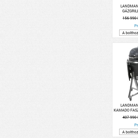
LANDMAN
GÁZGRILL
PIZZAKEM
156 990 
Pr
A boltho
LANDMAN
KAMADO FASZ
KERÁM
407 990 
Pr
A boltho