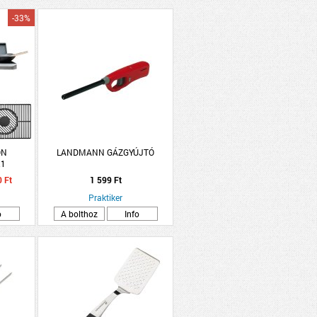
-33%
ON
LANDMANN GÁZGYÚJTÓ
.1
ULUS
 Ft
1 599 Ft
EL
Praktiker
o
A bolthoz
Info