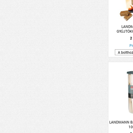
LANDM
GYÚJTÓK
2
Pr
A boltho
LANDMANN B
10