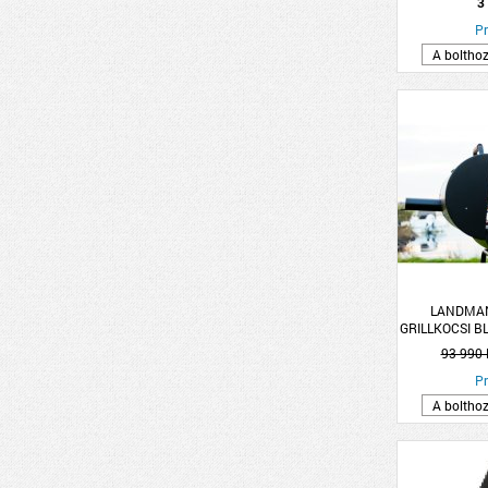
3
Pr
A boltho
LANDMA
GRILLKOCSI B
60X18CM
93 990 
KRÓ
Pr
A boltho