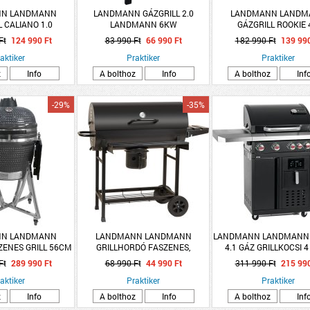
N LANDMANN
LANDMANN GÁZGRILL 2.0
LANDMANN LANDM
 CALIANO 1.0
LANDMANN 6KW
GÁZGRILL ROOKIE 
ENCÉVEL 4.8KW
SZEKRÉNNYEL 15
Ft
124 990 Ft
83 990 Ft
66 990 Ft
182 990 Ft
139 990
aktiker
Praktiker
Praktiker
z
Info
A bolthoz
Info
A bolthoz
Inf
-29%
-35%
N LANDMANN
LANDMANN LANDMANN
LANDMANN LANDMANN
ENES GRILL 56CM
GRILLHORDÓ FASZENES,
4.1 GÁZ GRILLKOCSI 
IA, SZÜRKE
SÜTŐFELÜLET: 71X35CM, FÉM
65X40 CM 12KW INTE
Ft
289 990 Ft
68 990 Ft
44 990 Ft
311 990 Ft
215 990
FORRÓLEVEGŐS FRIT
aktiker
Praktiker
Praktiker
z
Info
A bolthoz
Info
A bolthoz
Inf