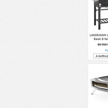
LANDMANN L
Basic B fas
100x71x115cm
85 990 
Pr
A boltho