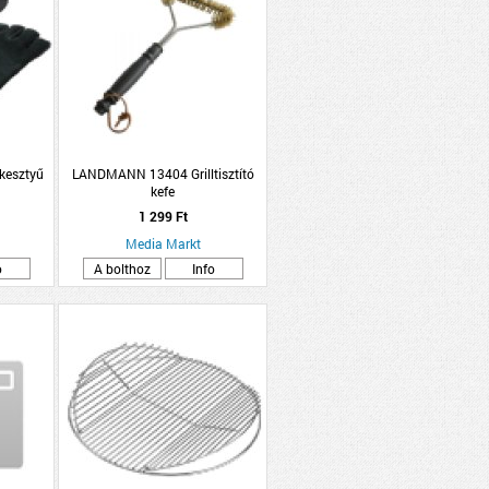
kesztyű
LANDMANN 13404 Grilltisztító
kefe
1 299 Ft
Media Markt
o
A bolthoz
Info