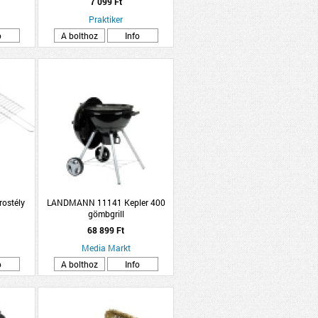
7 099 Ft
Praktiker
o
A bolthoz
Info
ostély
LANDMANN 11141 Kepler 400
gömbgrill
68 899 Ft
Media Markt
o
A bolthoz
Info