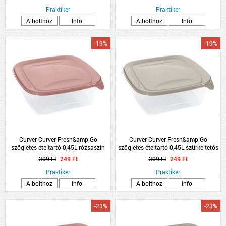
Praktiker
Praktiker
A bolthoz
Info
A bolthoz
Info
-19%
-19%
Curver Curver Fresh&amp;Go
Curver Curver Fresh&amp;Go
szögletes ételtartó 0,45L rózsaszín
szögletes ételtartó 0,45L szürke tetős
tetős műanyag
műanyag
309 Ft
249 Ft
309 Ft
249 Ft
Praktiker
Praktiker
A bolthoz
Info
A bolthoz
Info
-23%
-23%