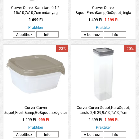
Curver Curver Kara tároló 1,2l
Curver Curver
15x10,7x10,7cm műanyag
&quot;Fresh&amp;Go&quot; tégla
ételtartó szett 0,25L+0,8L+1,7L szürke
1 699 Ft
1 499 Ft
1 199 Ft
tető műanyag
Praktiker
Praktiker
A bolthoz
Info
A bolthoz
Info
-23%
-20%
Curver Curver
Curver Curver &quot;Kara&quot;
&quot;Fresh&amp;Go&quot; szögletes
tároló 2,4l 29,9x10,7x10,7cm
ételtartó szett 3x0,8l 11x15,5x15,5cm
műanyag
1 299 Ft
999 Ft
2 499 Ft
1 999 Ft
műanyag
Praktiker
Praktiker
A bolthoz
Info
A bolthoz
Info