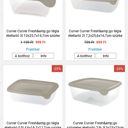
Curver Curver Fresh&amp;go tégla
Curver Curver Fresh&amp;go tégla
ételtartó 3l 10x25,7x16,7cm szürke
ételtartó 2l 7,2x25,6x16,7cm szürke
tető műanyag
tető műanyag
1 199 Ft
999 Ft
799 Ft
699 Ft
Praktiker
Praktiker
A bolthoz
Info
A bolthoz
Info
-25%
-20%
Curver Curver Fresh&amp;go tégla
Curver Curver Fresh&amp;go
ételtartó 0,5l 4,6x16,7x12,7cm szürke
szögletes ételtartó 2,9L 8,3x23x23cm