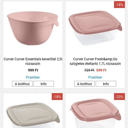
-18%
Curver Curver Essentials keverőtál 2,5l
Curver Curver Fresh&amp;Go
rózsaszín
szögletes ételtartó 1,7L rózsaszín
tetős műanyag
999 Ft
729 Ft
599 Ft
Praktiker
Praktiker
A bolthoz
Info
A bolthoz
Info
-18%
-23%