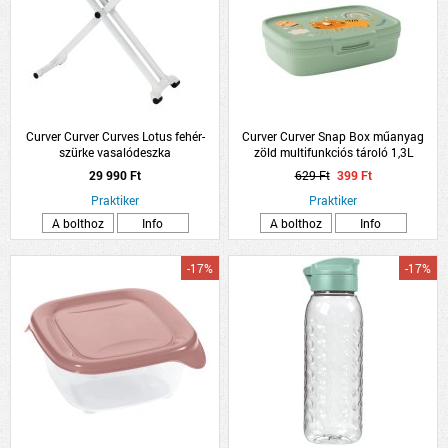
Curver Curver Curves Lotus fehér-
Curver Curver Snap Box műanyag
szürke vasalódeszka
zöld multifunkciós tároló 1,3L
29 990 Ft
629 Ft
399 Ft
Praktiker
Praktiker
A bolthoz
Info
A bolthoz
Info
-17%
-17%