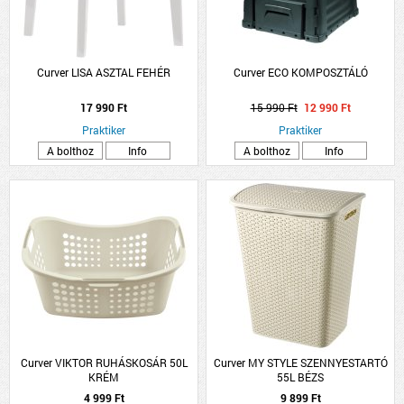
Curver LISA ASZTAL FEHÉR
Curver ECO KOMPOSZTÁLÓ
17 990 Ft
15 990 Ft
12 990 Ft
Praktiker
Praktiker
A bolthoz
Info
A bolthoz
Info
Curver VIKTOR RUHÁSKOSÁR 50L
Curver MY STYLE SZENNYESTARTÓ
KRÉM
55L BÉZS
4 999 Ft
9 899 Ft