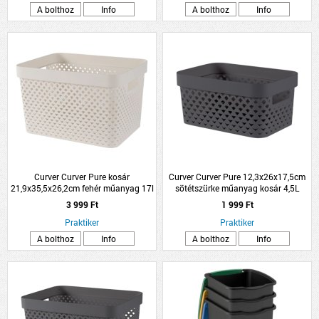
A bolthoz
Info
A bolthoz
Info
Curver Curver Pure kosár
Curver Curver Pure 12,3x26x17,5cm
21,9x35,5x26,2cm fehér műanyag 17l
sötétszürke műanyag kosár 4,5L
3 999 Ft
1 999 Ft
Praktiker
Praktiker
A bolthoz
Info
A bolthoz
Info