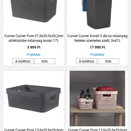
Curver Curver Pure 21,9x35,5x26,2cm
Curver Curver Korall 3 db-os műanyag
sötétszürke műanyag kosár 17L
fedeles szemetes szett, 3x47L
3 999 Ft
17 990 Ft
Praktiker
Praktiker
A bolthoz
Info
A bolthoz
Info
Curver Curver Pure 13,6x35,6x26,6cm
Curver Curver Pure 13,6x35,6x26,6cm