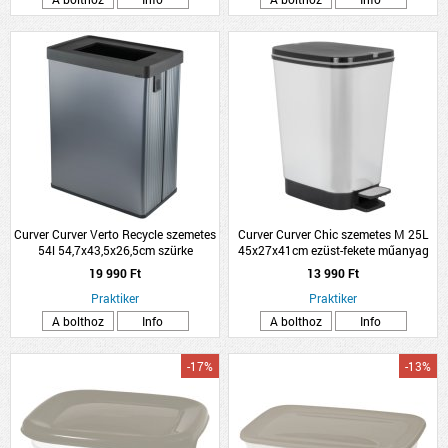
Curver Curver Verto Recycle szemetes
Curver Curver Chic szemetes M 25L
54l 54,7x43,5x26,5cm szürke
45x27x41cm ezüst-fekete műanyag
műanyag
19 990 Ft
13 990 Ft
Praktiker
Praktiker
A bolthoz
Info
A bolthoz
Info
-17%
-13%