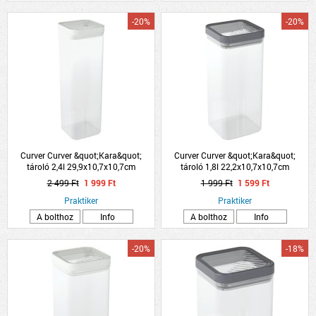
-20%
-20%
Curver Curver &quot;Kara&quot;
Curver Curver &quot;Kara&quot;
tároló 2,4l 29,9x10,7x10,7cm
tároló 1,8l 22,2x10,7x10,7cm
műanyag
műanyag
2 499 Ft
1 999 Ft
1 999 Ft
1 599 Ft
Praktiker
Praktiker
A bolthoz
Info
A bolthoz
Info
-20%
-18%