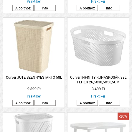
Praktiker
Praktiker
A bolthoz
Info
A bolthoz
Info
Curver JUTE SZENNYESTARTÓ 58L
Curver INFINITY RUHÁSKOSÁR 39L
FEHÉR 26,5X38,5X58,5CM
9 899 Ft
3 499 Ft
Praktiker
Praktiker
A bolthoz
Info
A bolthoz
Info
-20%