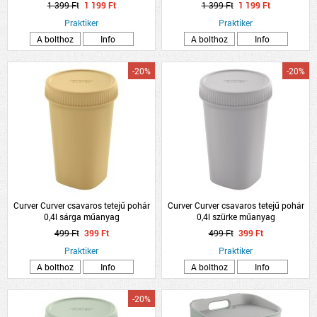
1 399 Ft
1 199 Ft
1 399 Ft
1 199 Ft
Praktiker
Praktiker
A bolthoz
Info
A bolthoz
Info
-20%
-20%
Curver Curver csavaros tetejű pohár
Curver Curver csavaros tetejű pohár
0,4l sárga műanyag
0,4l szürke műanyag
499 Ft
399 Ft
499 Ft
399 Ft
Praktiker
Praktiker
A bolthoz
Info
A bolthoz
Info
-20%