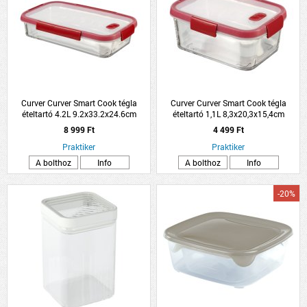
Curver Curver Smart Cook tégla
Curver Curver Smart Cook tégla
ételtartó 4.2L 9.2x33.2x24.6cm
ételtartó 1,1L 8,3x20,3x15,4cm
8 999 Ft
4 499 Ft
Praktiker
Praktiker
A bolthoz
Info
A bolthoz
Info
-20%