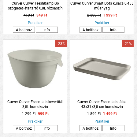
Curver Curver Fresh&amp;Go
Curver Curver Smart Dots kulacs 0,45L
szögletes ételtartó 0,8L rózsaszín
műanyag
tetős műanyag
419 Ft
349 Ft
2 399 Ft
1 999 Ft
Praktiker
Praktiker
A bolthoz
Info
A bolthoz
Info
-23%
-21%
Curver Curver Essentials keverőtál
Curver Curver Essentials tálca
3,5L homokszín
43x31x3,5 cm homokszín
1 299 Ft
999 Ft
1 899 Ft
1 499 Ft
Praktiker
Praktiker
A bolthoz
Info
A bolthoz
Info