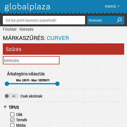
menü
Keresés
Főoldal
Keresés
MÁRKASZŰRÉS:
CURVER
Szűrés
Árkategória választás
Min: 249 Ft - Max: 182990 Ft
Csak akciósak
TÍPUS
Cikk
Termék
Márka