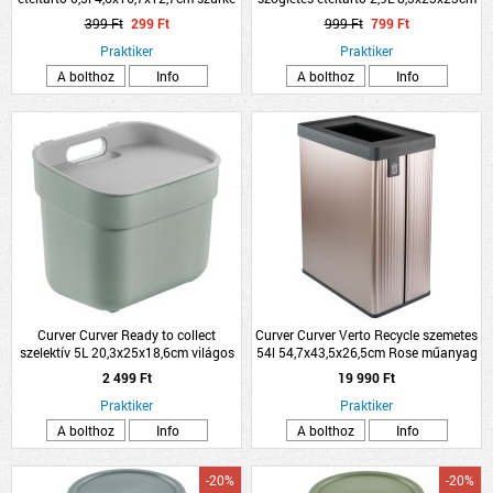
tető műanyag
szürke tető műanyag
399 Ft
299 Ft
999 Ft
799 Ft
Praktiker
Praktiker
A bolthoz
Info
A bolthoz
Info
Curver Curver Ready to collect
Curver Curver Verto Recycle szemetes
szelektív 5L 20,3x25x18,6cm világos
54l 54,7x43,5x26,5cm Rose műanyag
zöld műanyag
2 499 Ft
19 990 Ft
Praktiker
Praktiker
A bolthoz
Info
A bolthoz
Info
-20%
-20%