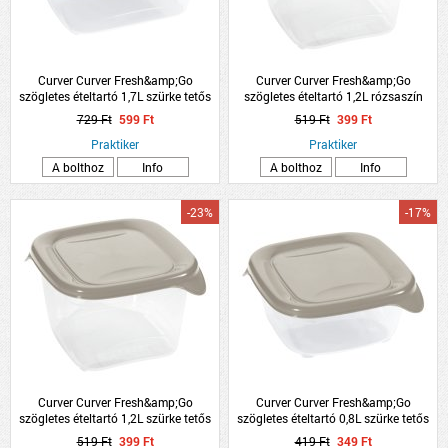
Curver Curver Fresh&amp;Go
Curver Curver Fresh&amp;Go
szögletes ételtartó 1,7L szürke tetős
szögletes ételtartó 1,2L rózsaszín
műanyag
tetős műanyag
729 Ft
599 Ft
519 Ft
399 Ft
Praktiker
Praktiker
A bolthoz
Info
A bolthoz
Info
-23%
-17%
Curver Curver Fresh&amp;Go
Curver Curver Fresh&amp;Go
szögletes ételtartó 1,2L szürke tetős
szögletes ételtartó 0,8L szürke tetős
műanyag
műanyag
519 Ft
399 Ft
419 Ft
349 Ft