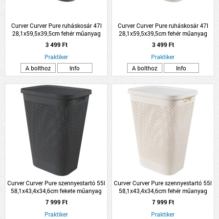
Curver Curver Pure ruháskosár 47l
Curver Curver Pure ruháskosár 47l
28,1x59,5x39,5cm fehér műanyag
28,1x59,5x39,5cm fehér műanyag
3 499 Ft
3 499 Ft
Praktiker
Praktiker
A bolthoz
Info
A bolthoz
Info
Curver Curver Pure szennyestartó 55l
Curver Curver Pure szennyestartó 55l
58,1x43,4x34,6cm fekete műanyag
58,1x43,4x34,6cm fehér műanyag
7 999 Ft
7 999 Ft
Praktiker
Praktiker