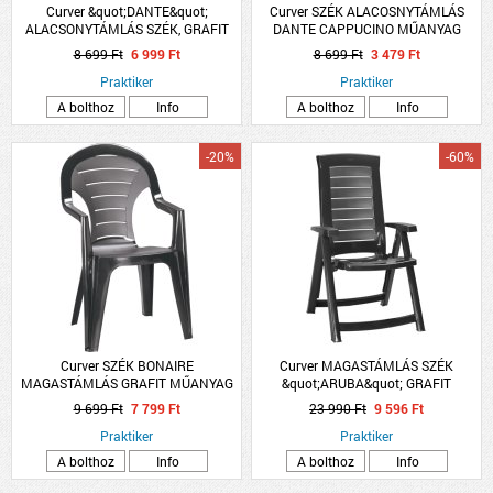
Curver &quot;DANTE&quot;
Curver SZÉK ALACOSNYTÁMLÁS
ALACSONYTÁMLÁS SZÉK, GRAFIT
DANTE CAPPUCINO MŰANYAG
57X57X79CM
8 699 Ft
6 999 Ft
8 699 Ft
3 479 Ft
Praktiker
Praktiker
A bolthoz
Info
A bolthoz
Info
-20%
-60%
Curver SZÉK BONAIRE
Curver MAGASTÁMLÁS SZÉK
MAGASTÁMLÁS GRAFIT MŰANYAG
&quot;ARUBA&quot; GRAFIT
56X57X92CM
9 699 Ft
7 799 Ft
23 990 Ft
9 596 Ft
Praktiker
Praktiker
A bolthoz
Info
A bolthoz
Info