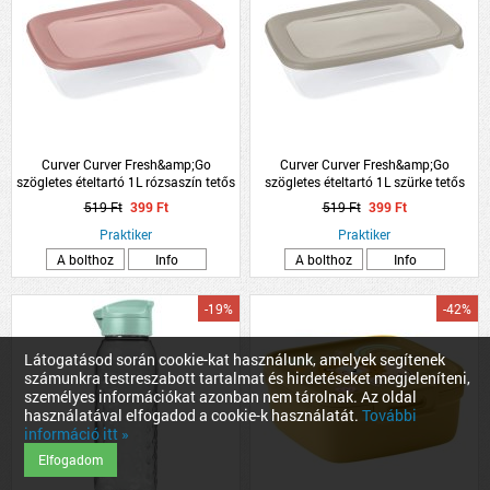
Curver Curver Fresh&amp;Go
Curver Curver Fresh&amp;Go
szögletes ételtartó 1L rózsaszín tetős
szögletes ételtartó 1L szürke tetős
műanyag
műanyag
519 Ft
399 Ft
519 Ft
399 Ft
Praktiker
Praktiker
A bolthoz
Info
A bolthoz
Info
-19%
-42%
Látogatásod során cookie-kat használunk, amelyek segítenek
számunkra testreszabott tartalmat és hirdetéseket megjeleníteni,
személyes információkat azonban nem tárolnak. Az oldal
használatával elfogadod a cookie-k használatát.
További
információ itt »
Elfogadom