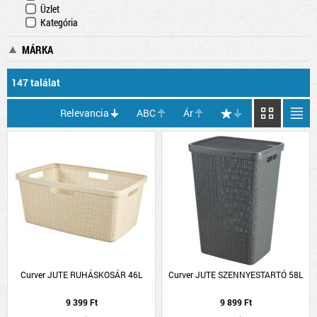
Üzlet
Kategória
MÁRKA
147 találat
Relevancia
ABC
Ár
Curver JUTE RUHÁSKOSÁR 46L
Curver JUTE SZENNYESTARTÓ 58L
9 399 Ft
9 899 Ft