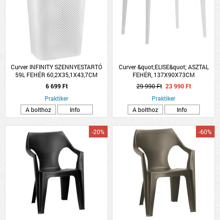
Curver INFINITY SZENNYESTARTÓ
Curver &quot;ELISE&quot; ASZTAL
59L FEHÉR 60,2X35,1X43,7CM
FEHÉR, 137X90X73CM
6 699 Ft
29 990 Ft
23 990 Ft
Praktiker
Praktiker
A bolthoz
Info
A bolthoz
Info
-20%
-60%