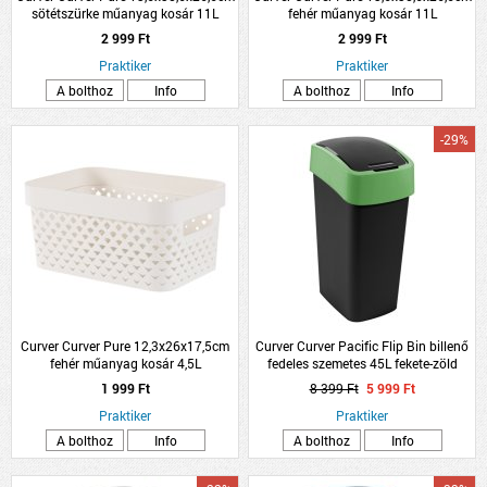
sötétszürke műanyag kosár 11L
fehér műanyag kosár 11L
2 999 Ft
2 999 Ft
Praktiker
Praktiker
A bolthoz
Info
A bolthoz
Info
-29%
Curver Curver Pure 12,3x26x17,5cm
Curver Curver Pacific Flip Bin billenő
fehér műanyag kosár 4,5L
fedeles szemetes 45L fekete-zöld
1 999 Ft
8 399 Ft
5 999 Ft
Praktiker
Praktiker
A bolthoz
Info
A bolthoz
Info