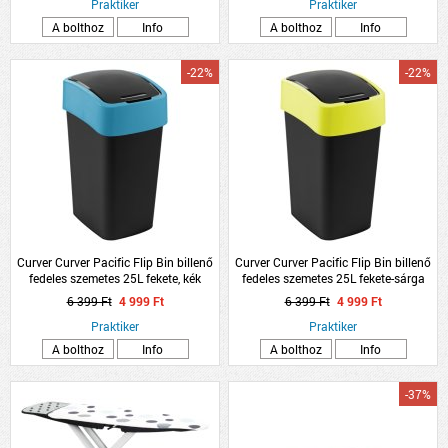
Praktiker
Praktiker
A bolthoz
Info
A bolthoz
Info
-22%
-22%
Curver Curver Pacific Flip Bin billenő
Curver Curver Pacific Flip Bin billenő
fedeles szemetes 25L fekete, kék
fedeles szemetes 25L fekete-sárga
6 399 Ft
4 999 Ft
6 399 Ft
4 999 Ft
Praktiker
Praktiker
A bolthoz
Info
A bolthoz
Info
-37%