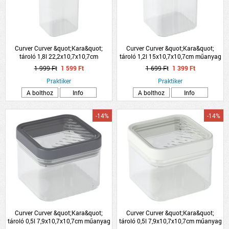
Curver Curver &quot;Kara&quot;
Curver Curver &quot;Kara&quot;
tároló 1,8l 22,2x10,7x10,7cm
tároló 1,2l 15x10,7x10,7cm műanyag
műanyag
1 999 Ft
1 599 Ft
1 699 Ft
1 399 Ft
Praktiker
Praktiker
A bolthoz
Info
A bolthoz
Info
-14%
-14%
Curver Curver &quot;Kara&quot;
Curver Curver &quot;Kara&quot;
tároló 0,5l 7,9x10,7x10,7cm műanyag
tároló 0,5l 7,9x10,7x10,7cm műanyag