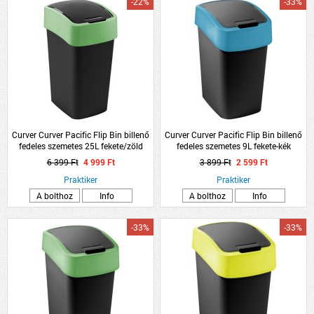
-22%
-33%
Curver Curver Pacific Flip Bin billenő
Curver Curver Pacific Flip Bin billenő
fedeles szemetes 25L fekete/zöld
fedeles szemetes 9L fekete-kék
6 399 Ft
4 999 Ft
3 899 Ft
2 599 Ft
Praktiker
Praktiker
A bolthoz
Info
A bolthoz
Info
-33%
-33%