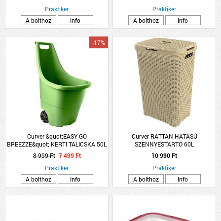
Praktiker
Praktiker
A bolthoz
Info
A bolthoz
Info
-17%
Curver &quot;EASY GO
Curver RATTAN HATÁSÚ
BREEZZE&quot; KERTI TALICSKA 50L
SZENNYESTARTÓ 60L
ZÖLD
8 999 Ft
7 499 Ft
10 990 Ft
Praktiker
Praktiker
A bolthoz
Info
A bolthoz
Info