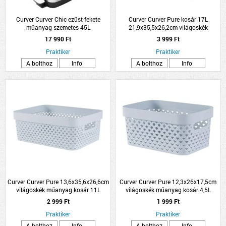
Curver Curver Chic ezüst-fekete
Curver Curver Pure kosár 17L
műanyag szemetes 45L
21,9x35,5x26,2cm világoskék
műanyag
17 990 Ft
3 999 Ft
Praktiker
Praktiker
A bolthoz
Info
A bolthoz
Info
Curver Curver Pure 13,6x35,6x26,6cm
Curver Curver Pure 12,3x26x17,5cm
világoskék műanyag kosár 11L
világoskék műanyag kosár 4,5L
2 999 Ft
1 999 Ft
Praktiker
Praktiker
A bolthoz
Info
A bolthoz
Info