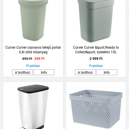
Curver Curver csavaros tetejű pohár
Curver Curver &quot;Ready to
0,4l zöld műanyag
Collect&quot; szelektív 10L
32,9x25x18,6cm világos zöld
499 Ft
399 Ft
2 999 Ft
műanyag
Praktiker
Praktiker
A bolthoz
Info
A bolthoz
Info