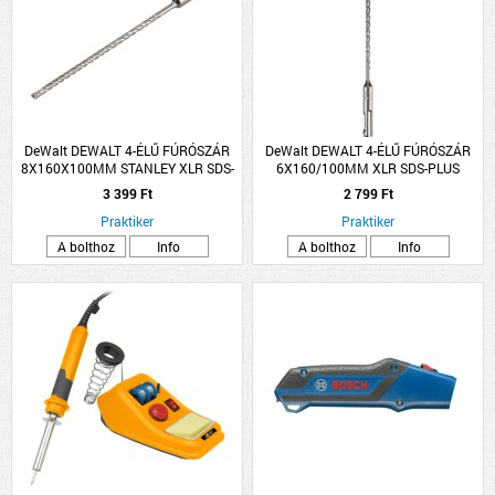
DeWalt DEWALT 4-ÉLŰ FÚRÓSZÁR
DeWalt DEWALT 4-ÉLŰ FÚRÓSZÁR
8X160X100MM STANLEY XLR SDS-
6X160/100MM XLR SDS-PLUS
PLUS
3 399 Ft
2 799 Ft
Praktiker
Praktiker
A bolthoz
Info
A bolthoz
Info