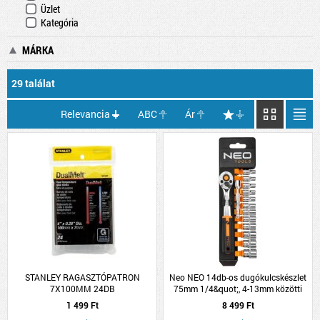
Üzlet
Kategória
MÁRKA
29 találat
Relevancia
ABC
Ár
STANLEY RAGASZTÓPATRON
Neo NEO 14db-os dugókulcskészlet
7X100MM 24DB
75mm 1/4&quot;, 4-13mm közötti
méretekben
1 499 Ft
8 499 Ft