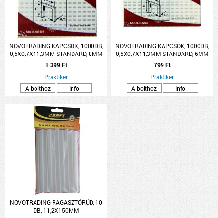
NOVOTRADING KAPCSOK, 1000DB,
NOVOTRADING KAPCSOK, 1000DB,
0,5X0,7X11,3MM STANDARD, 8MM
0,5X0,7X11,3MM STANDARD, 6MM
1 399 Ft
799 Ft
Praktiker
Praktiker
A bolthoz
Info
A bolthoz
Info
NOVOTRADING RAGASZTÓRÚD, 10
DB, 11,2X150MM