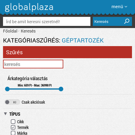
menü
Keresés
Főoldal
Keresés
KATEGÓRIASZŰRÉS:
GÉPTARTOZÉK
Szűrés
Árkategória választás
Min: 659 Ft - Max: 36990 Ft
Csak akciósak
TÍPUS
Cikk
Termék
Márka