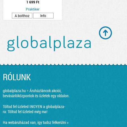
1 699 Ft
Praktiker
A bolthoz
Info
RÓLUNK
globalplaza.hu = Áruházláncok akciói,
bevásárlóközpontok és üzletek egy oldalon.
Töltsd fel üzleted INGYEN a globalplaza-
ra:
Töltsd fel üzleted még ma!
Ha webáruházad van, így tudsz felkerülni »