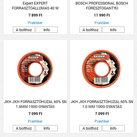
Expert EXPERT
BOSCH PROFESSIONAL BOSCH
FORRASZTÓÁLLOMÁS 40 W
FŰRÉSZFOGANTYÚ
SZABLYAFŰRÉSZLAPOKHOZ
7 899 Ft
11 990 Ft
Praktiker
Praktiker
A bolthoz
Info
A bolthoz
Info
JKH JKH FORRASZTÓHUZAL 60% SN
JKH JKH FORRASZTÓHUZAL 60% SN
1.6MM 100G GYANTÁS
1.0 MM 100G GYANTÁS
7 099 Ft
7 099 Ft
Praktiker
Praktiker
A bolthoz
Info
A bolthoz
Info