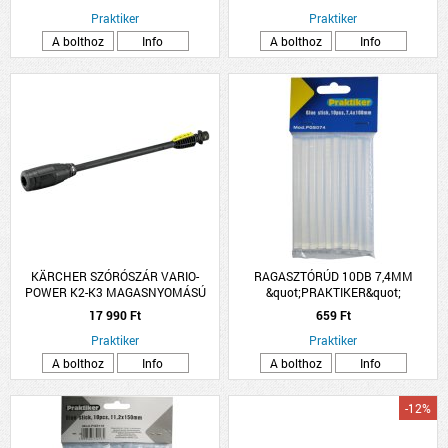
Praktiker
Praktiker
A bolthoz
Info
A bolthoz
Info
KÄRCHER SZÓRÓSZÁR VARIO-
RAGASZTÓRÚD 10DB 7,4MM
POWER K2-K3 MAGASNYOMÁSÚ
&quot;PRAKTIKER&quot;
MOSÓHOZ
17 990 Ft
659 Ft
Praktiker
Praktiker
A bolthoz
Info
A bolthoz
Info
-12%