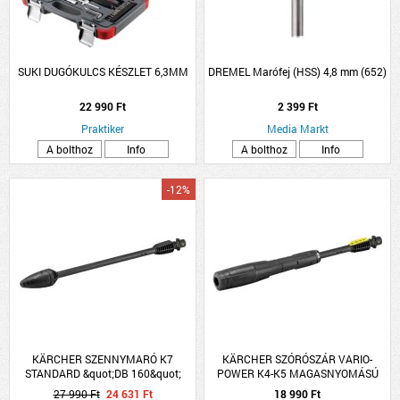
SUKI DUGÓKULCS KÉSZLET 6,3MM
DREMEL Marófej (HSS) 4,8 mm (652)
22 990 Ft
2 399 Ft
Praktiker
Media Markt
A bolthoz
Info
A bolthoz
Info
-12%
KÄRCHER SZENNYMARÓ K7
KÄRCHER SZÓRÓSZÁR VARIO-
STANDARD &quot;DB 160&quot;
POWER K4-K5 MAGASNYOMÁSÚ
MAGASNYOMÁSÚ MOSÓHOZ
MOSÓHOZ
27 990 Ft
24 631 Ft
18 990 Ft