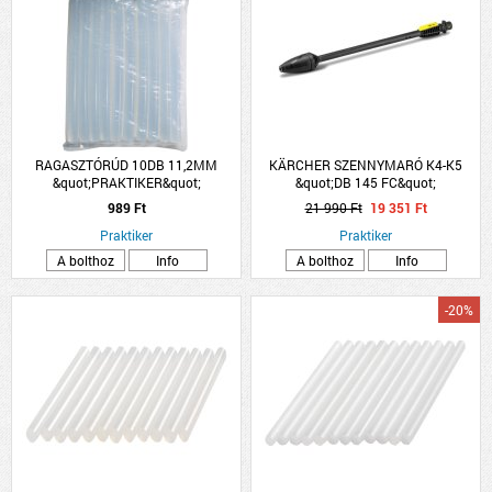
RAGASZTÓRÚD 10DB 11,2MM
KÄRCHER SZENNYMARÓ K4-K5
&quot;PRAKTIKER&quot;
&quot;DB 145 FC&quot;
MAGASNYOMÁSÚ MOSÓHOZ
989 Ft
21 990 Ft
19 351 Ft
Praktiker
Praktiker
A bolthoz
Info
A bolthoz
Info
-20%