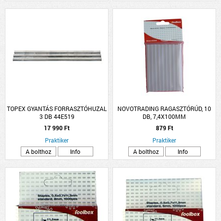
TOPEX GYANTÁS FORRASZTÓHUZAL
NOVOTRADING RAGASZTÓRÚD, 10
3 DB 44E519
DB, 7,4X100MM
17 990 Ft
879 Ft
Praktiker
Praktiker
A bolthoz
Info
A bolthoz
Info