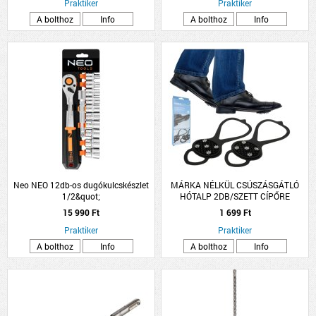
Praktiker
Praktiker
A bolthoz
Info
A bolthoz
Info
Neo NEO 12db-os dugókulcskészlet
MÁRKA NÉLKÜL CSÚSZÁSGÁTLÓ
1/2&quot;
HÓTALP 2DB/SZETT CÍPŐRE
RÖGZÍTHETŐ EGY MÉRET 5 METÁL
15 990 Ft
1 699 Ft
TÜSKE
Praktiker
Praktiker
A bolthoz
Info
A bolthoz
Info