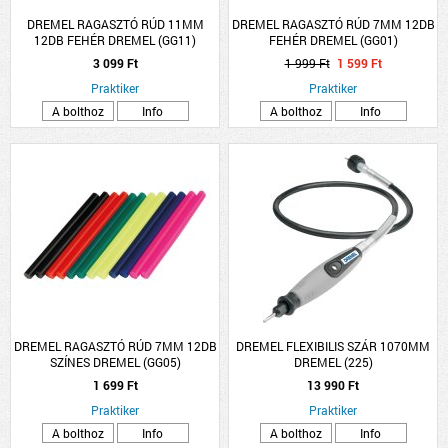
DREMEL RAGASZTÓ RÚD 11MM
DREMEL RAGASZTÓ RÚD 7MM 12DB
12DB FEHÉR DREMEL (GG11)
FEHÉR DREMEL (GG01)
3 099 Ft
1 999 Ft
1 599 Ft
Praktiker
Praktiker
A bolthoz
Info
A bolthoz
Info
DREMEL RAGASZTÓ RÚD 7MM 12DB
DREMEL FLEXIBILIS SZÁR 1070MM
SZÍNES DREMEL (GG05)
DREMEL (225)
1 699 Ft
13 990 Ft
Praktiker
Praktiker
A bolthoz
Info
A bolthoz
Info