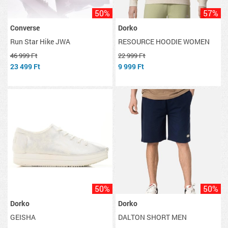
50%
57%
Converse
Dorko
Run Star Hike JWA
RESOURCE HOODIE WOMEN
46 999 Ft
22 999 Ft
23 499 Ft
9 999 Ft
50%
50%
Dorko
Dorko
GEISHA
DALTON SHORT MEN