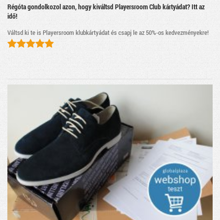
Régóta gondolkozol azon, hogy kiváltsd Playersroom Club kártyádat? Itt az
idő!
Váltsd ki te is Playersroom klubkártyádat és csapj le az 50%-os kedvezményekre!