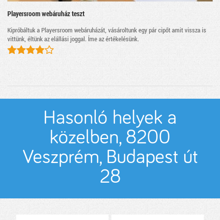
Playersroom webáruház teszt
Kipróbáltuk a Playersroom webáruházát, vásároltunk egy pár cipőt amit vissza is
vittünk, éltünk az elállási joggal. Íme az értékelésünk.
Hasonló helyek a
közelben, 8200
Veszprém, Budapest út
28