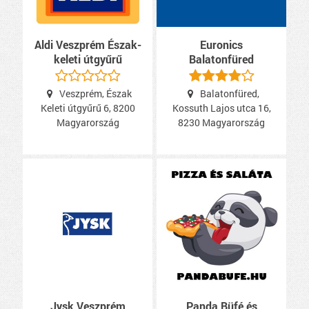
Aldi Veszprém Észak-
Euronics
keleti útgyűrű
Balatonfüred
Veszprém, Észak
Balatonfüred,
Keleti útgyűrű 6, 8200
Kossuth Lajos utca 16,
Magyarország
8230 Magyarország
Jysk Veszprém
Panda Büfé és