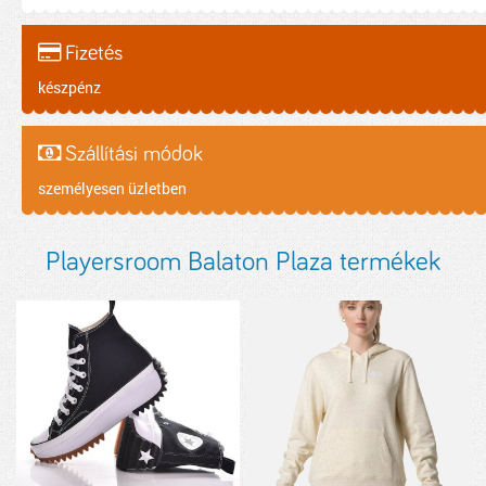
Fizetés
készpénz
Szállítási módok
személyesen üzletben
Playersroom Balaton Plaza termékek