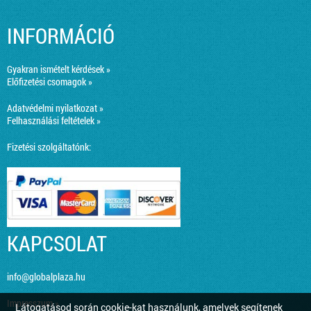
INFORMÁCIÓ
Gyakran ismételt kérdések »
Előfizetési csomagok »
Adatvédelmi nyilatkozat »
Felhasználási feltételek »
Fizetési szolgáltatónk:
KAPCSOLAT
info@globalplaza.hu
Impresszum »
Látogatásod során cookie-kat használunk, amelyek segítenek