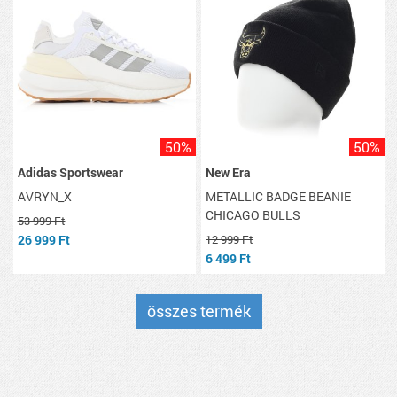
50%
50%
Adidas Sportswear
New Era
AVRYN_X
METALLIC BADGE BEANIE
CHICAGO BULLS
53 999 Ft
26 999 Ft
12 999 Ft
6 499 Ft
összes termék