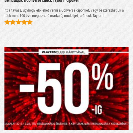
Bemutatjuk a Converse Chuck Taylor II cipőket!
Itt a tavasz, úgyhogy elő lehet venni a Converse cipőnket, vagy beszerezhetjük a
több mint 100 éve megbízható márka új modelljét, a Chuck Taylor II-t!