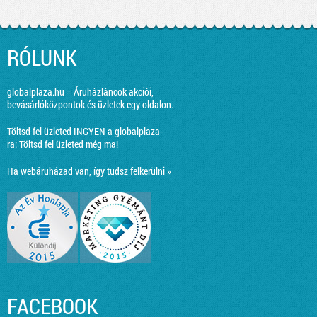
RÓLUNK
globalplaza.hu = Áruházláncok akciói,
bevásárlóközpontok és üzletek egy oldalon.
Töltsd fel üzleted INGYEN a globalplaza-
ra:
Töltsd fel üzleted még ma!
Ha webáruházad van, így tudsz felkerülni »
FACEBOOK