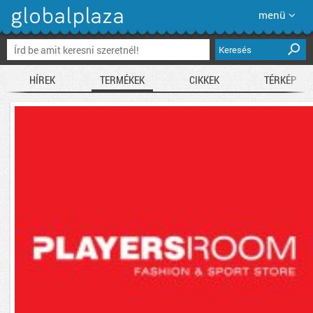
menü
Keresés
HÍREK
TERMÉKEK
CIKKEK
TÉRKÉP