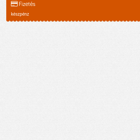
Fizetés
készpénz