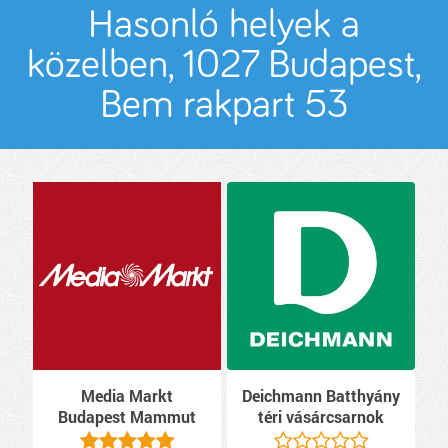
Hasonló helyek a
közelben, 1027 Budapest,
Bem rakpart 53
Media Markt
Deichmann Batthyány
Budapest Mammut
téri vásárcsarnok