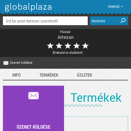
menü
Keresés
Főoldal
Artezan
Értékeld te elsőként!
E-mail
Üzenet küldése
INFO
TERMÉKEK
ÜZLETEK
Termékek
ÜZENET KÜLDÉSE