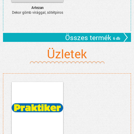
Artezan
Dekor gömb virággal, sötétpiros
Összes termék
6 db
Üzletek