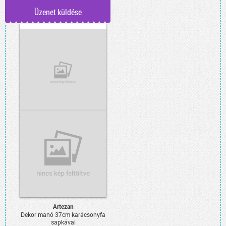
Üzenet küldése
Artezan
Dekor manó motívumos 21 cm
piros-fehér, csengővel,
függeszthető
Artezan
Dekor manó 37cm karácsonyfa
sapkával