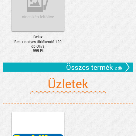
Belux
Belux nedves törlőkendő 120
db Oliva
999 Ft
Összes termék
2 db
Üzletek