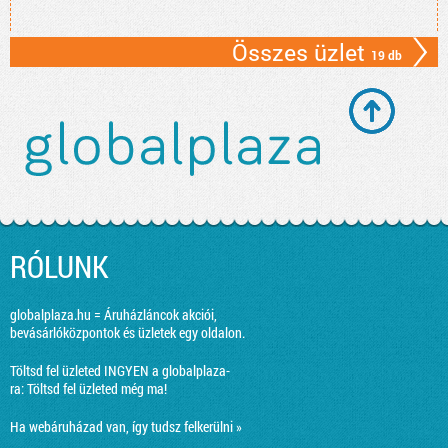
Összes üzlet
19 db
RÓLUNK
globalplaza.hu = Áruházláncok akciói,
bevásárlóközpontok és üzletek egy oldalon.
Töltsd fel üzleted INGYEN a globalplaza-
ra:
Töltsd fel üzleted még ma!
Ha webáruházad van, így tudsz felkerülni »