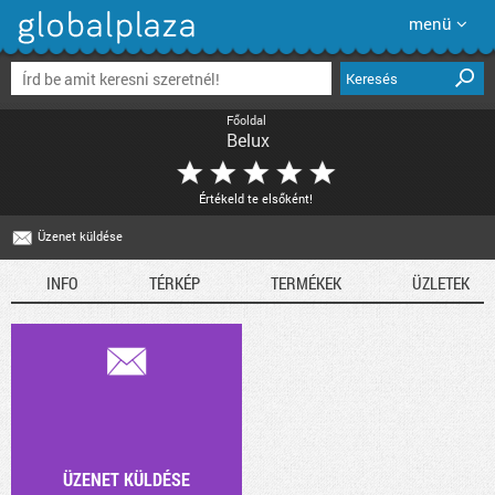
menü
Keresés
Főoldal
Belux
Értékeld te elsőként!
E-mail
Üzenet küldése
INFO
TÉRKÉP
TERMÉKEK
ÜZLETEK
ÜZENET KÜLDÉSE