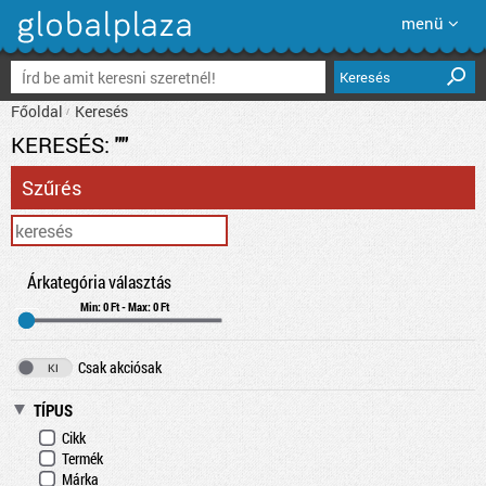
menü
Keresés
Főoldal
Keresés
KERESÉS:
""
Szűrés
Árkategória választás
Min: 0 Ft - Max: 0 Ft
Csak akciósak
TÍPUS
Cikk
Termék
Márka