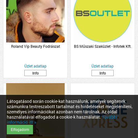
Roland Vip Beauty Fodrászat
BS Műszaki Szaküzlet - Infotek Kft.
Üzlet adatlap
Üzlet adatlap
Info
Info
Látogatásod során cookie-kat használunk, amelyek segítenek
számunkra testreszabott tartalmat és hirdetéseket megjeleníteni,
személyes információkat azonban nem tárolnak. Az oldal
használatával elfogadod a cookie-k használatát.
További
információ itt »
Elfogadom