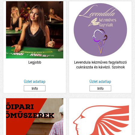
Legjobb
Levendula kézműves fagylaltozó
cukrászda és kávézó. Szolnok
Üzlet adatlap
Üzlet adatlap
Info
Info