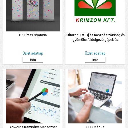
BZ Press Nyomda
Krimzon Kft. Új és használt zöldség és
gyümölcsfeldolgozó gépek és
zöldség-gyümölcs, palánta
nagykereskedelem.
Üzlet adatlap
Üzlet adatlap
Info
Info
Adwords Kampány Menedzser
SEO Mágus