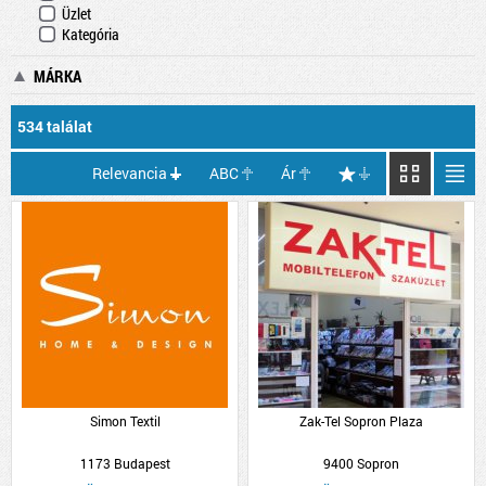
Üzlet
Kategória
MÁRKA
534 találat
Relevancia
ABC
Ár
Simon Textil
Zak-Tel Sopron Plaza
1173 Budapest
9400 Sopron