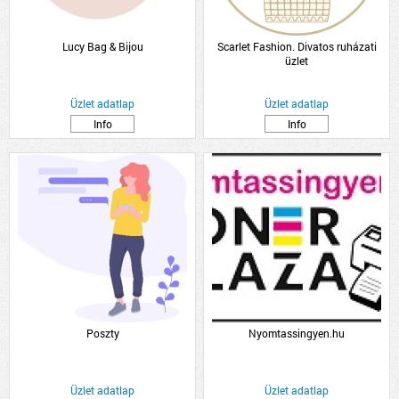
Lucy Bag & Bijou
Scarlet Fashion. Divatos ruházati
üzlet
Üzlet adatlap
Üzlet adatlap
Info
Info
Poszty
Nyomtassingyen.hu
Üzlet adatlap
Üzlet adatlap