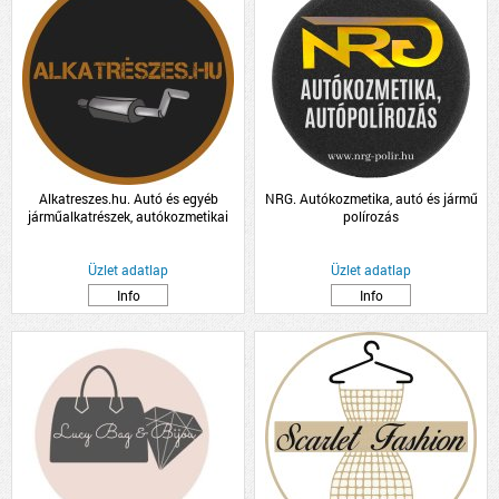
Alkatreszes.hu. Autó és egyéb
NRG. Autókozmetika, autó és jármű
járműalkatrészek, autókozmetikai
polírozás
termékek kis és nagykereskedelme
Üzlet adatlap
Üzlet adatlap
Info
Info