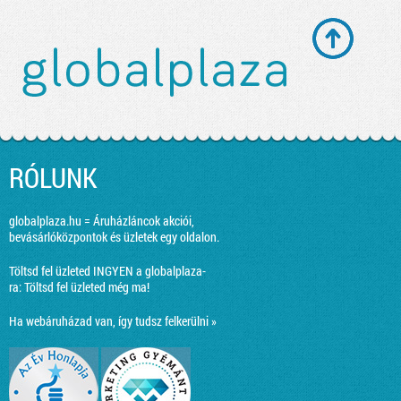
RÓLUNK
globalplaza.hu = Áruházláncok akciói,
bevásárlóközpontok és üzletek egy oldalon.
Töltsd fel üzleted INGYEN a globalplaza-
ra:
Töltsd fel üzleted még ma!
Ha webáruházad van, így tudsz felkerülni »