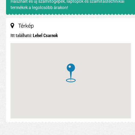
Használt és új számítógépek, laptopok és számítástechnikai
termékek a legolcsóbb árakon!
Térkép
Itt található:
Lehel Csarnok