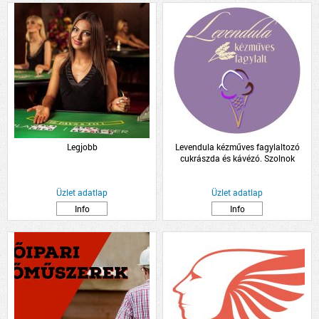
Legjobb
Levendula kézműves fagylaltozó
cukrászda és kávézó. Szolnok
Üzlet adatlap
Üzlet adatlap
Info
Info