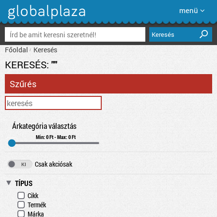
menü
Keresés
Főoldal
Keresés
KERESÉS:
""
Szűrés
Árkategória választás
Min: 0 Ft - Max: 0 Ft
Csak akciósak
TÍPUS
Cikk
Termék
Márka