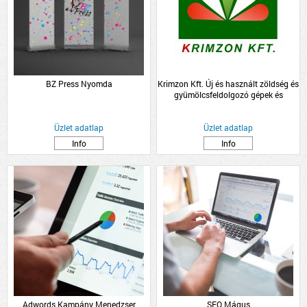
BZ Press Nyomda
Krimzon Kft. Új és használt zöldség és
gyümölcsfeldolgozó gépek és
zöldség-gyümölcs, palánta
nagykereskedelem.
Üzlet adatlap
Üzlet adatlap
Info
Info
Adwords Kampány Menedzser
SEO Mágus