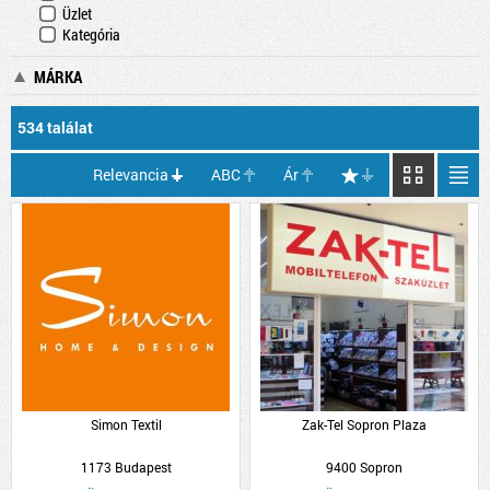
Üzlet
Kategória
MÁRKA
534 találat
Relevancia
ABC
Ár
Simon Textil
Zak-Tel Sopron Plaza
1173 Budapest
9400 Sopron