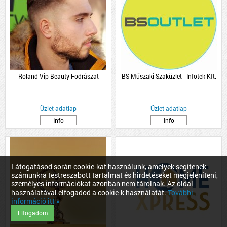
Roland Vip Beauty Fodrászat
BS Műszaki Szaküzlet - Infotek Kft.
Üzlet adatlap
Üzlet adatlap
Info
Info
Látogatásod során cookie-kat használunk, amelyek segítenek
számunkra testreszabott tartalmat és hirdetéseket megjeleníteni,
személyes információkat azonban nem tárolnak. Az oldal
használatával elfogadod a cookie-k használatát.
További
információ itt »
Elfogadom