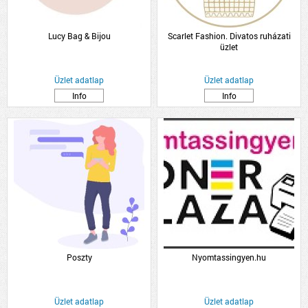
Lucy Bag & Bijou
Scarlet Fashion. Divatos ruházati
üzlet
Üzlet adatlap
Üzlet adatlap
Info
Info
Poszty
Nyomtassingyen.hu
Üzlet adatlap
Üzlet adatlap