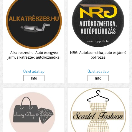
Alkatreszes.hu. Autó és egyéb
NRG. Autókozmetika, autó és jármű
járműalkatrészek, autókozmetikai
polírozás
termékek kis és nagykereskedelme
Üzlet adatlap
Üzlet adatlap
Info
Info