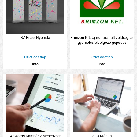
BZ Press Nyomda
Krimzon Kft. Új és használt zöldség és
gyümölcsfeldolgozó gépek és
zöldség-gyümölcs, palánta
nagykereskedelem.
Üzlet adatlap
Üzlet adatlap
Info
Info
Adwords Kampány Menedzser
SEO Mágus