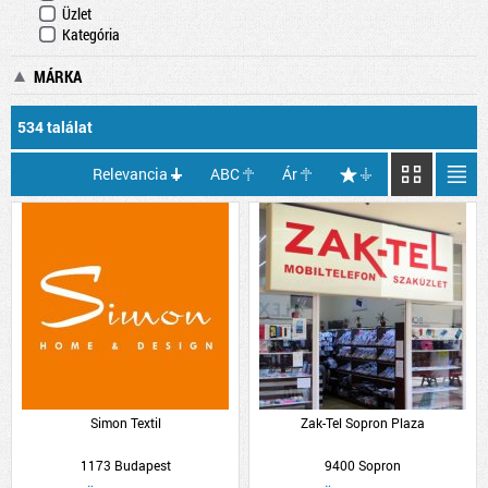
Üzlet
Kategória
MÁRKA
534 találat
Relevancia
ABC
Ár
Simon Textil
Zak-Tel Sopron Plaza
1173 Budapest
9400 Sopron