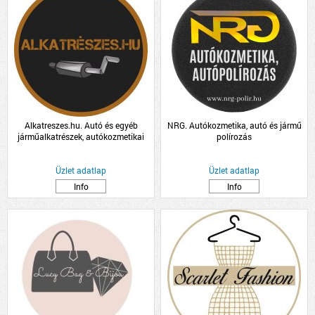
Alkatreszes.hu. Autó és egyéb
NRG. Autókozmetika, autó és jármű
járműalkatrészek, autókozmetikai
polírozás
termékek kis és nagykereskedelme
Üzlet adatlap
Üzlet adatlap
Info
Info