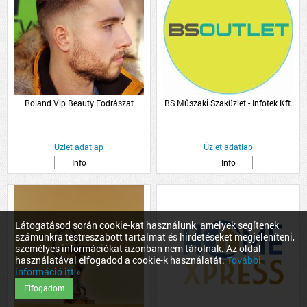
Roland Vip Beauty Fodrászat
BS Műszaki Szaküzlet - Infotek Kft.
Üzlet adatlap
Üzlet adatlap
Info
Info
Látogatásod során cookie-kat használunk, amelyek segítenek
számunkra testreszabott tartalmat és hirdetéseket megjeleníteni,
személyes információkat azonban nem tárolnak. Az oldal
használatával elfogadod a cookie-k használatát.
További
információ itt »
Elfogadom