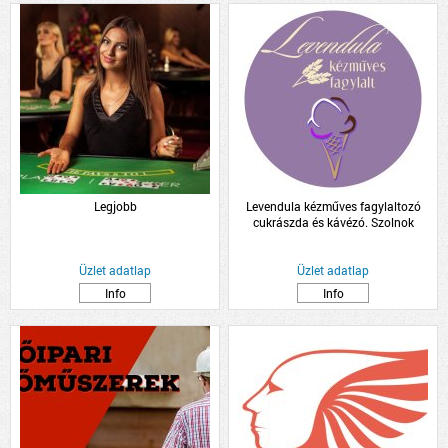
Legjobb
Levendula kézműves fagylaltozó
cukrászda és kávézó. Szolnok
Üzlet adatlap
Üzlet adatlap
Info
Info