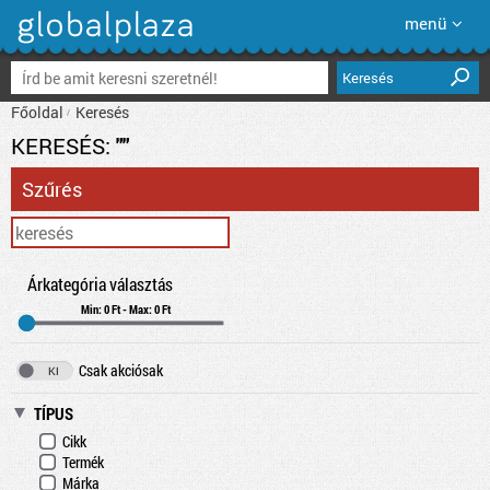
menü
Keresés
Főoldal
Keresés
KERESÉS:
""
Szűrés
Árkategória választás
Min: 0 Ft - Max: 0 Ft
Csak akciósak
TÍPUS
Cikk
Termék
Márka