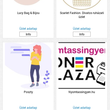
Lucy Bag & Bijou
Scarlet Fashion. Divatos ruházati
üzlet
Üzlet adatlap
Üzlet adatlap
Info
Info
Poszty
Nyomtassingyen.hu
Üzlet adatlap
Üzlet adatlap