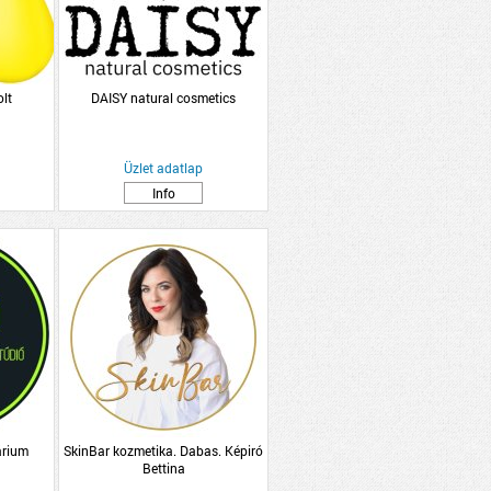
lt
DAISY natural cosmetics
Üzlet adatlap
Info
árium
SkinBar kozmetika. Dabas. Képiró
Bettina