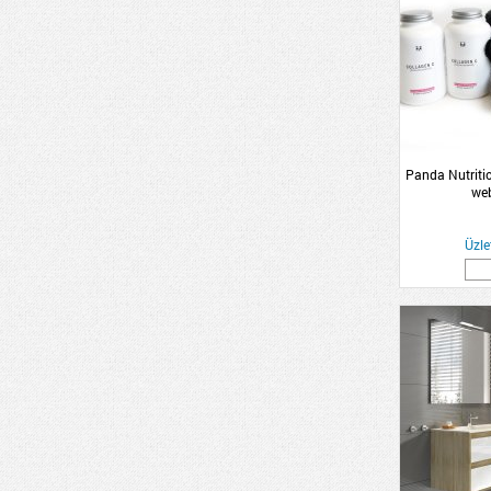
Panda Nutritio
we
Üzle