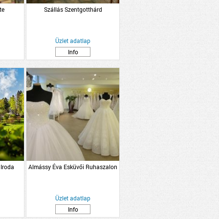
te
Szállás Szentgotthárd
Üzlet adatlap
Info
 Iroda
Almássy Éva Esküvői Ruhaszalon
Üzlet adatlap
Info