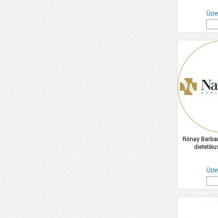
Üzle
Rónay Barbar
dietetiku
táplálkozás é
Üzle