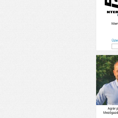
Nter
Üzle
Agrár p
Mezőgazda