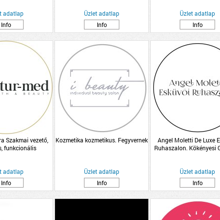
t adatlap
Üzlet adatlap
Üzlet adatlap
Info
Info
Info
a Szakmai vezető,
Kozmetika kozmetikus. Fegyvernek
Angel Moletti De Luxe 
s, funkcionális
Ruhaszalon. Kökényesi G
s hormon tanácsadó
t adatlap
Üzlet adatlap
Üzlet adatlap
Info
Info
Info