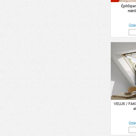
Építőipar
mérő
Üzle
VELUX / FAKR
a
Üzle