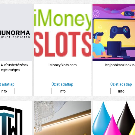
A vírusfertőzések
iMoneySlots.com
legjobbkaszinok.n
z egészséges
r támogatásáért.
t adatlap
Üzlet adatlap
Üzlet adatlap
Info
Info
Info