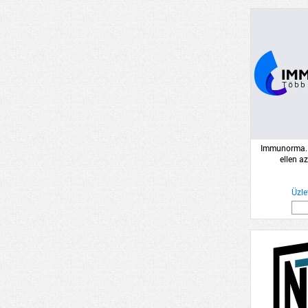
Immunorma. 
ellen a
immunrendsze
Üzle