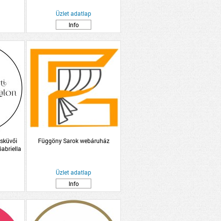
Üzlet adatlap
Info
Esküvői
Függöny Sarok webáruház
abriella
Üzlet adatlap
Info