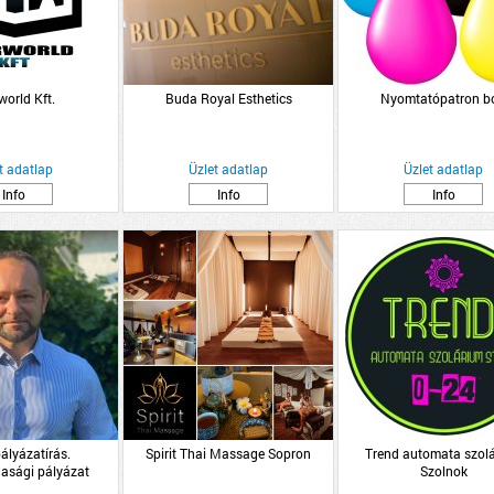
world Kft.
Buda Royal Esthetics
Nyomtatópatron bo
t adatlap
Üzlet adatlap
Üzlet adatlap
Info
Info
Info
ályázatírás.
Spirit Thai Massage Sopron
Trend automata szol
sági pályázat
Szolnok