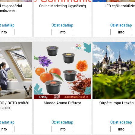
i és geodéziai
Online Marketing Ügynökség
LED égők szaküzle
műszerek
t adatlap
Üzlet adatlap
Üzlet adatlap
Info
Info
Info
O / ROTO tetőtéri
Moodo Aroma Diffúzor
Kárpáteurópa Utazási
blakok
t adatlap
Üzlet adatlap
Üzlet adatlap
Info
Info
Info