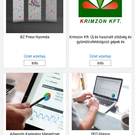
BZ Press Nyomda
Krimzon Kft. Új és használt zöldség és
gyümölcsfeldolgozó gépek és
zöldség-gyümölcs, palánta
nagykereskedelem.
Üzlet adatlap
Üzlet adatlap
Info
Info
Adwords Kampány Menedzser
SEO Mágus