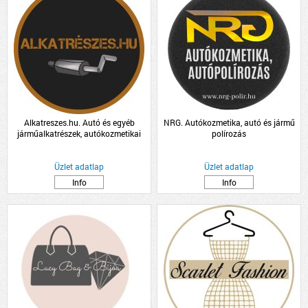
Alkatreszes.hu. Autó és egyéb
NRG. Autókozmetika, autó és jármű
járműalkatrészek, autókozmetikai
polírozás
termékek kis és nagykereskedelme
Üzlet adatlap
Üzlet adatlap
Info
Info