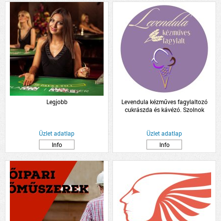
Legjobb
Levendula kézműves fagylaltozó
cukrászda és kávézó. Szolnok
Üzlet adatlap
Üzlet adatlap
Info
Info