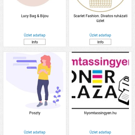
Lucy Bag & Bijou
Scarlet Fashion. Divatos ruházati
üzlet
Üzlet adatlap
Üzlet adatlap
Info
Info
Poszty
Nyomtassingyen.hu
Üzlet adatlap
Üzlet adatlap