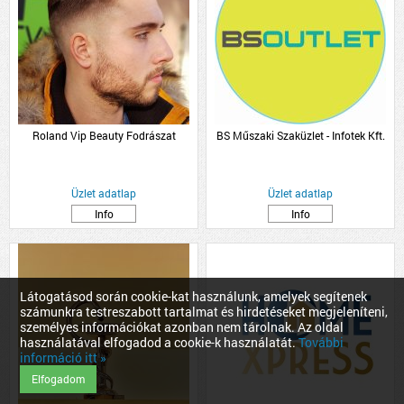
Roland Vip Beauty Fodrászat
BS Műszaki Szaküzlet - Infotek Kft.
Üzlet adatlap
Üzlet adatlap
Info
Info
Látogatásod során cookie-kat használunk, amelyek segítenek
számunkra testreszabott tartalmat és hirdetéseket megjeleníteni,
személyes információkat azonban nem tárolnak. Az oldal
használatával elfogadod a cookie-k használatát.
További
információ itt »
Elfogadom