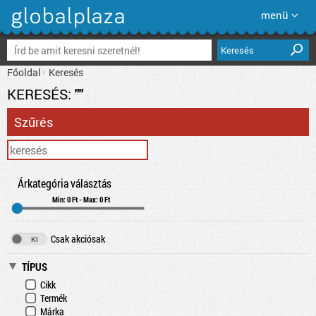
menü
Keresés
Főoldal
Keresés
KERESÉS:
""
Szűrés
Árkategória választás
Min: 0 Ft - Max: 0 Ft
Csak akciósak
TÍPUS
Cikk
Termék
Márka