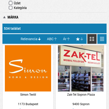
Üzlet
Kategória
MÁRKA
534 találat
Relevancia
ABC
Ár
Simon Textil
Zak-Tel Sopron Plaza
1173 Budapest
9400 Sopron