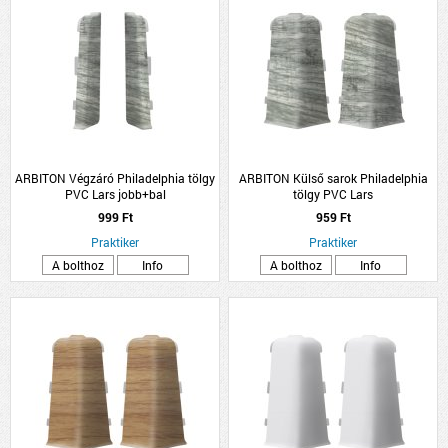
ARBITON Végzáró Philadelphia tölgy
ARBITON Külső sarok Philadelphia
PVC Lars jobb+bal
tölgy PVC Lars
999 Ft
959 Ft
Praktiker
Praktiker
A bolthoz
Info
A bolthoz
Info