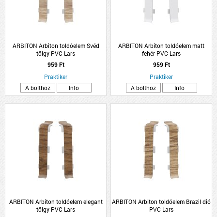
ARBITON Arbiton toldóelem Svéd
ARBITON Arbiton toldóelem matt
tölgy PVC Lars
fehér PVC Lars
959 Ft
959 Ft
Praktiker
Praktiker
A bolthoz
Info
A bolthoz
Info
ARBITON Arbiton toldóelem elegant
ARBITON Arbiton toldóelem Brazil dió
tölgy PVC Lars
PVC Lars