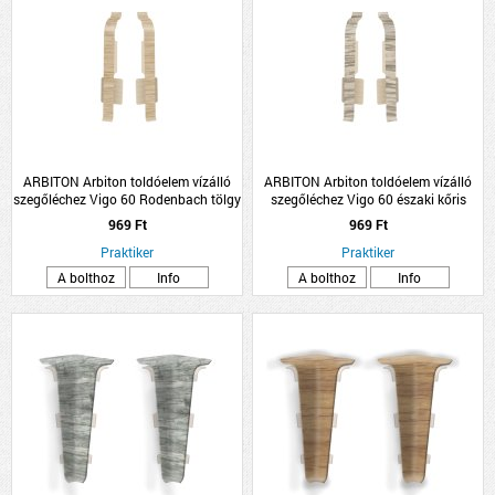
ARBITON Arbiton toldóelem vízálló
ARBITON Arbiton toldóelem vízálló
szegőléchez Vigo 60 Rodenbach tölgy
szegőléchez Vigo 60 északi kőris
969 Ft
969 Ft
Praktiker
Praktiker
A bolthoz
Info
A bolthoz
Info