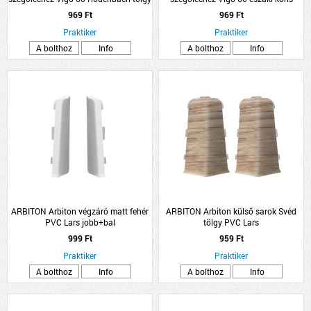
969 Ft
969 Ft
Praktiker
Praktiker
A bolthoz
Info
A bolthoz
Info
ARBITON Arbiton végzáró matt fehér
ARBITON Arbiton külső sarok Svéd
PVC Lars jobb+bal
tölgy PVC Lars
999 Ft
959 Ft
Praktiker
Praktiker
A bolthoz
Info
A bolthoz
Info