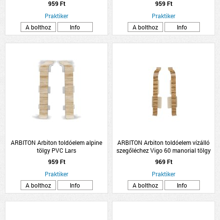
959 Ft
959 Ft
Praktiker
Praktiker
A bolthoz
Info
A bolthoz
Info
ARBITON Arbiton toldóelem alpine
ARBITON Arbiton toldóelem vízálló
tölgy PVC Lars
szegőléchez Vigo 60 manorial tölgy
959 Ft
969 Ft
Praktiker
Praktiker
A bolthoz
Info
A bolthoz
Info