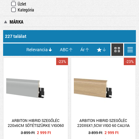
Üzlet
Kategória
MÁRKA
227 találat
Relevancia
ABC
Ár
-23%
-23%
ARBITON HIBRID SZEGŐLÉC
ARBITON HIBRID SZEGŐLÉC
220x6CM SÖTÉTSZÜRKE VIGO60
220X6X1,5CM VIGO 60 CALVIA
TÖLGY
3 899 Ft
2 999 Ft
3 899 Ft
2 999 Ft