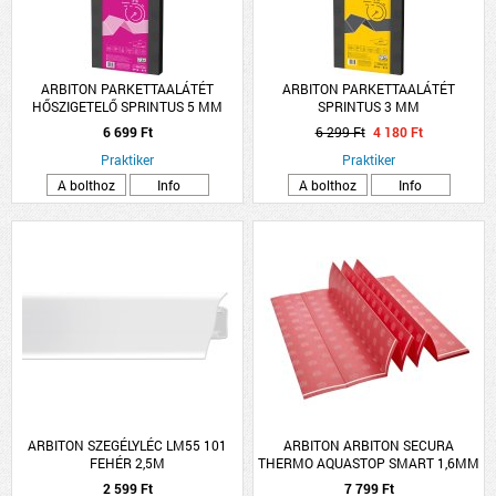
ARBITON PARKETTAALÁTÉT
ARBITON PARKETTAALÁTÉT
HŐSZIGETELŐ SPRINTUS 5 MM
SPRINTUS 3 MM
6 699 Ft
6 299 Ft
4 180 Ft
Praktiker
Praktiker
A bolthoz
Info
A bolthoz
Info
ARBITON SZEGÉLYLÉC LM55 101
ARBITON ARBITON SECURA
FEHÉR 2,5M
THERMO AQUASTOP SMART 1,6MM
2 599 Ft
7 799 Ft