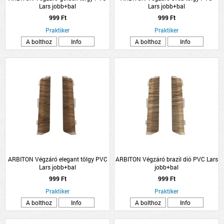
Lars jobb+bal
Lars jobb+bal
999 Ft
999 Ft
Praktiker
Praktiker
A bolthoz
Info
A bolthoz
Info
ARBITON Végzáró elegant tölgy PVC
ARBITON Végzáró brazil dió PVC Lars
Lars jobb+bal
jobb+bal
999 Ft
999 Ft
Praktiker
Praktiker
A bolthoz
Info
A bolthoz
Info