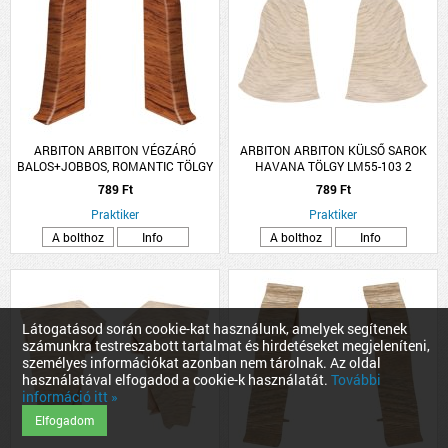
ARBITON ARBITON VÉGZÁRÓ
ARBITON ARBITON KÜLSŐ SAROK
BALOS+JOBBOS, ROMANTIC TÖLGY
HAVANA TÖLGY LM55-103 2
LM55-83 2 DARAB/CSOMAG
DB/CSOMAG
789 Ft
789 Ft
Praktiker
Praktiker
A bolthoz
Info
A bolthoz
Info
Látogatásod során cookie-kat használunk, amelyek segítenek
számunkra testreszabott tartalmat és hirdetéseket megjeleníteni,
személyes információkat azonban nem tárolnak. Az oldal
használatával elfogadod a cookie-k használatát.
További
információ itt »
Elfogadom