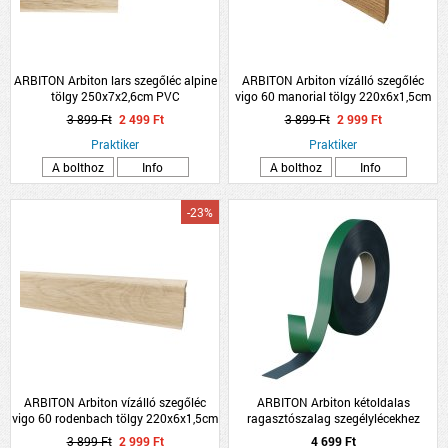
ARBITON Arbiton lars szegőléc alpine
ARBITON Arbiton vízálló szegőléc
tölgy 250x7x2,6cm PVC
vigo 60 manorial tölgy 220x6x1,5cm
3 899 Ft
2 499 Ft
3 899 Ft
2 999 Ft
Praktiker
Praktiker
A bolthoz
Info
A bolthoz
Info
-23%
ARBITON Arbiton vízálló szegőléc
ARBITON Arbiton kétoldalas
vigo 60 rodenbach tölgy 220x6x1,5cm
ragasztószalag szegélylécekhez
10m/tekercs
3 899 Ft
2 999 Ft
4 699 Ft