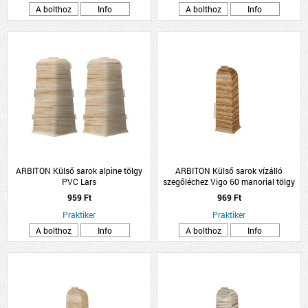
A bolthoz
Info
A bolthoz
Info
ARBITON Külső sarok alpine tölgy
ARBITON Külső sarok vízálló
PVC Lars
szegőléchez Vigo 60 manorial tölgy
959 Ft
969 Ft
Praktiker
Praktiker
A bolthoz
Info
A bolthoz
Info