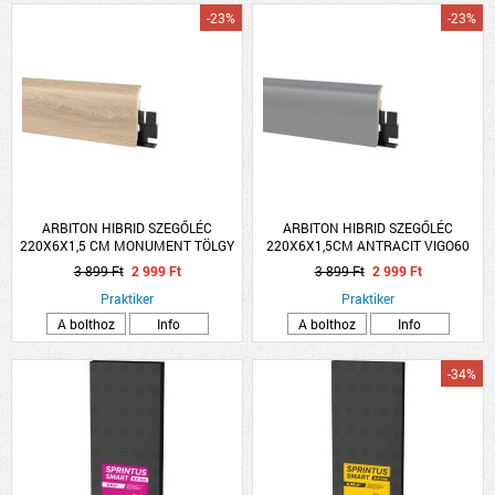
-23%
-23%
ARBITON HIBRID SZEGŐLÉC
ARBITON HIBRID SZEGŐLÉC
220X6X1,5 CM MONUMENT TÖLGY
220X6X1,5CM ANTRACIT VIGO60
VIGO60
3 899 Ft
2 999 Ft
3 899 Ft
2 999 Ft
Praktiker
Praktiker
A bolthoz
Info
A bolthoz
Info
-34%