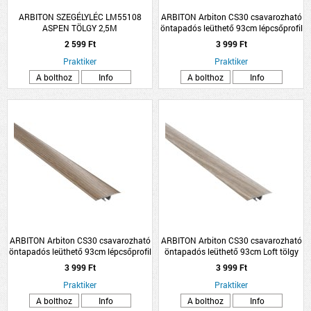
ARBITON SZEGÉLYLÉC LM55108
ARBITON Arbiton CS30 csavarozható
ASPEN TÖLGY 2,5M
öntapadós leüthető 93cm lépcsőprofil
Santana tölgy
2 599 Ft
3 999 Ft
Praktiker
Praktiker
A bolthoz
Info
A bolthoz
Info
ARBITON Arbiton CS30 csavarozható
ARBITON Arbiton CS30 csavarozható
öntapadós leüthető 93cm lépcsőprofil
öntapadós leüthető 93cm Loft tölgy
Manorial tölgy
lépcsőprofil
3 999 Ft
3 999 Ft
Praktiker
Praktiker
A bolthoz
Info
A bolthoz
Info