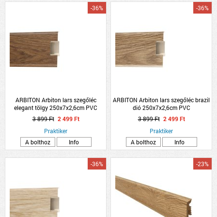
-36%
-36%
ARBITON Arbiton lars szegőléc
ARBITON Arbiton lars szegőléc brazil
elegant tölgy 250x7x2,6cm PVC
dió 250x7x2,6cm PVC
3 899 Ft
2 499 Ft
3 899 Ft
2 499 Ft
Praktiker
Praktiker
A bolthoz
Info
A bolthoz
Info
-36%
-23%