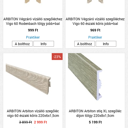
ARBITON Végzáró vízálló szegőléchez
ARBITON Végzáró vízálló szegőléchez
Vigo 60 Rodenbach tölgy jobb+bal
Vigo 60 északi kőris jobb+bal
999 Ft
969 Ft
Praktiker
Praktiker
A bolthoz
Info
A bolthoz
Info
-23%
ARBITON Arbiton vízálló szegőléc
ARBITON Arbiton stiq XL szegőléc
vigo 60 északi kőris 220x6x1,5cm
dijon tölgy 220x8x1,5cm
3 899 Ft
2 999 Ft
5 199 Ft