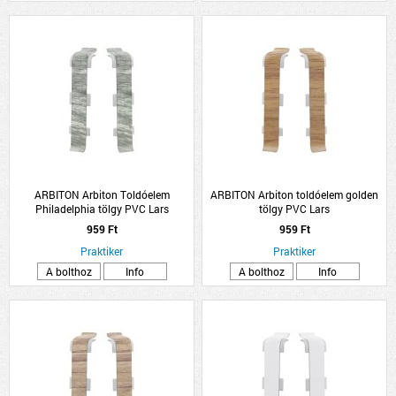
ARBITON Arbiton Toldóelem
ARBITON Arbiton toldóelem golden
Philadelphia tölgy PVC Lars
tölgy PVC Lars
959 Ft
959 Ft
Praktiker
Praktiker
A bolthoz
Info
A bolthoz
Info