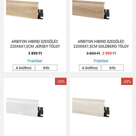
ARBITON HIBRID SZEGŐLÉC
ARBITON HIBRID SZEGŐLÉC
220X6X1,5CM JERSEY TÖLGY
220X6X1,5CM GOLDBERG TÖLGY
VIGO60
VIGO 60
3 899 Ft
3 899 Ft
2 999 Ft
Praktiker
Praktiker
A bolthoz
Info
A bolthoz
Info
-23%
-23%