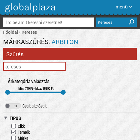
menü
Keresés
Főoldal
Keresés
MÁRKASZŰRÉS:
ARBITON
Szűrés
Árkategória választás
Min: 749 Ft - Max: 18990 Ft
Csak akciósak
TÍPUS
Cikk
Termék
Márka