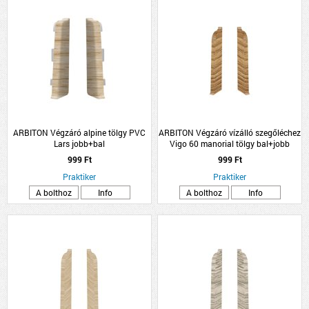
ARBITON Végzáró alpine tölgy PVC
ARBITON Végzáró vízálló szegőléchez
Lars jobb+bal
Vigo 60 manorial tölgy bal+jobb
999 Ft
999 Ft
Praktiker
Praktiker
A bolthoz
Info
A bolthoz
Info