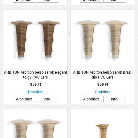
ARBITON Arbition belső sarok elegant
ARBITON Arbiton belső sarok Brazil
tölgy PVC Lars
dió PVC Lars
959 Ft
959 Ft
Praktiker
Praktiker
A bolthoz
Info
A bolthoz
Info