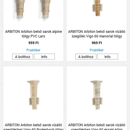
ARBITON Arbiton belső sarok alpine
ARBITON Arbiton belső sarok vízálló
tölgy PVC Lars
szegőléc Vigo 60 manorial tölgy
959 Ft
969 Ft
Praktiker
Praktiker
A bolthoz
Info
A bolthoz
Info
ARBITON Arbiton belső sarok vízálló
ARBITON Arbiton belső sarok vízálló
szegőléchez Vigo 60 Rodenbach tölgy
szegőléchez Vigo 60 északi kőris