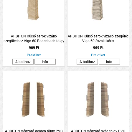
ARBITON Külső sarok vízálló
ARBITON Külső sarok vízálló szegőléc
szegőléchez Vigo 60 Rodenbach tölgy
Vigo 60 északi kőris
969 Ft
969 Ft
Praktiker
Praktiker
A bolthoz
Info
A bolthoz
Info
ARBITON Végzáró golden tölgy PVC
ARBITON Végzáró svéd tölgy PVC