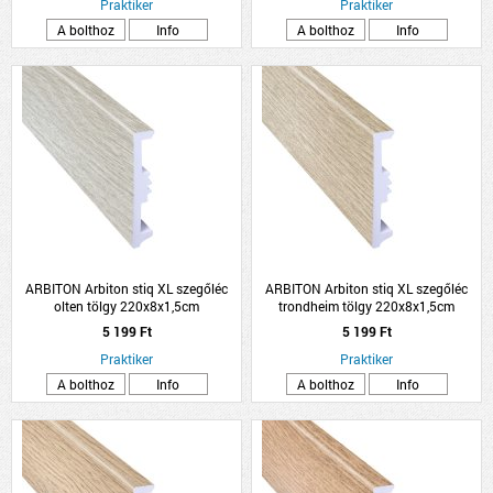
Praktiker
Praktiker
A bolthoz
Info
A bolthoz
Info
ARBITON Arbiton stiq XL szegőléc
ARBITON Arbiton stiq XL szegőléc
olten tölgy 220x8x1,5cm
trondheim tölgy 220x8x1,5cm
5 199 Ft
5 199 Ft
Praktiker
Praktiker
A bolthoz
Info
A bolthoz
Info