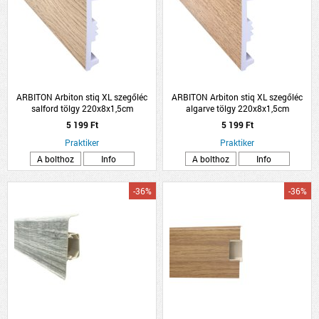
ARBITON Arbiton stiq XL szegőléc
ARBITON Arbiton stiq XL szegőléc
salford tölgy 220x8x1,5cm
algarve tölgy 220x8x1,5cm
5 199 Ft
5 199 Ft
Praktiker
Praktiker
A bolthoz
Info
A bolthoz
Info
-36%
-36%