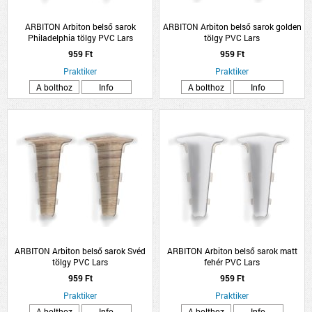
ARBITON Arbiton belső sarok
ARBITON Arbiton belső sarok golden
Philadelphia tölgy PVC Lars
tölgy PVC Lars
959 Ft
959 Ft
Praktiker
Praktiker
A bolthoz
Info
A bolthoz
Info
ARBITON Arbiton belső sarok Svéd
ARBITON Arbiton belső sarok matt
tölgy PVC Lars
fehér PVC Lars
959 Ft
959 Ft
Praktiker
Praktiker
A bolthoz
Info
A bolthoz
Info