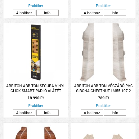
Praktiker
Praktiker
A bolthoz
Info
A bolthoz
Info
ARBITON ARBITON SECURA VINYL
ARBITON ARBITON VÉGZÁRÓ PVC
CLICK SMART PADLÓ ALÁTÉT
GIRONA CHESTNUT LM55-107 2
5,3X1,18MX1,5MM, 6,25M2
DB/CSOMAG
18 990 Ft
789 Ft
Praktiker
Praktiker
A bolthoz
Info
A bolthoz
Info