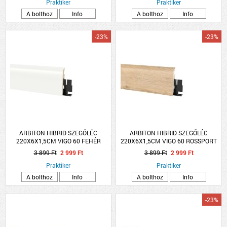
Praktiker
Praktiker
A bolthoz
Info
A bolthoz
Info
-23%
-23%
ARBITON HIBRID SZEGŐLÉC
ARBITON HIBRID SZEGŐLÉC
220X6X1,5CM VIGO 60 FEHÉR
220X6X1,5CM VIGO 60 ROSSPORT
TÖLGY
3 899 Ft
2 999 Ft
3 899 Ft
2 999 Ft
Praktiker
Praktiker
A bolthoz
Info
A bolthoz
Info
-23%