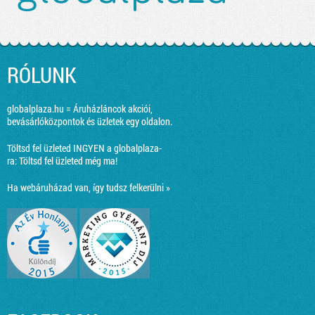
RÓLUNK
globalplaza.hu = Áruházláncok akciói,
bevásárlóközpontok és üzletek egy oldalon.
Töltsd fel üzleted INGYEN a globalplaza-
ra:
Töltsd fel üzleted még ma!
Ha webáruházad van, így tudsz felkerülni »