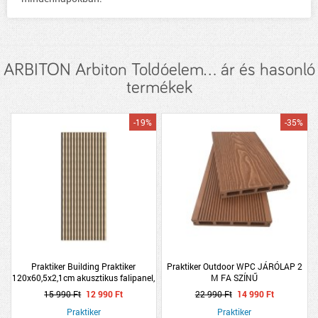
ARBITON Arbiton Toldóelem... ár és hasonló
termékek
-19%
-35%
Praktiker Building Praktiker
Praktiker Outdoor WPC JÁRÓLAP 2
120x60,5x2,1cm akusztikus falipanel,
M FA SZÍNŰ
vörös tölgy
15 990 Ft
12 990 Ft
22 990 Ft
14 990 Ft
Praktiker
Praktiker