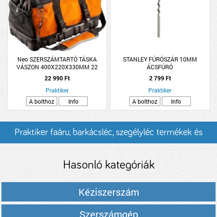
Neo SZERSZÁMTARTÓ TÁSKA
STANLEY FÚRÓSZÁR 10MM
VÁSZON 400X220X330MM 22
ÁCSFÚRÓ
ZSEBBEL, NEO
22 990 Ft
2 799 Ft
Praktiker
Praktiker
A bolthoz
Info
A bolthoz
Info
Praktiker faáru, barkácsléc, szegélyléc termékek és
árak
Hasonló kategóriák
Kéziszerszám
Szerszámgép