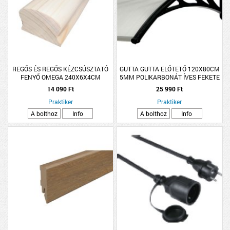
REGŐS ÉS REGŐS KÉZCSÚSZTATÓ
GUTTA GUTTA ELŐTETŐ 120X80CM
FENYŐ OMEGA 240X6X4CM
5MM POLIKARBONÁT ÍVES FEKETE
KONZOL
14 090 Ft
25 990 Ft
Praktiker
Praktiker
A bolthoz
Info
A bolthoz
Info