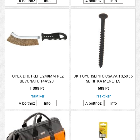
A bolthoz
Info
A bolthoz
Info
TOPEX DRÓTKEFE 240MM RÉZ
JKH GYORSÉPÍTŐ CSAVAR 3,5X55
BEVONATÚ 14A523
SB RITKA MENETES
1 399 Ft
689 Ft
Praktiker
Praktiker
A bolthoz
Info
A bolthoz
Info