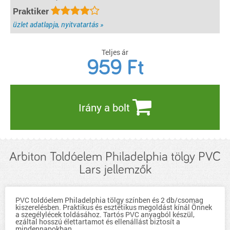
Praktiker
üzlet adatlapja, nyitvatartás »
Teljes ár
959
Ft
Irány a bolt
Arbiton Toldóelem Philadelphia tölgy PVC
Lars jellemzők
PVC toldóelem Philadelphia tölgy színben és 2 db/csomag
kiszerelésben. Praktikus és esztétikus megoldást kínál Önnek
a szegélylécek toldásához. Tartós PVC anyagból készül,
ezáltal hosszú élettartamot és ellenállást biztosít a
mindennapokban.