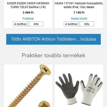
EGGER EGGER 2400X14X58MM
HAMA 137241 Hálózati hosszabbító,
TURIN TÖLGY BARNA L742
kültéri IP44, 10m, fekete
SZEGŐLÉC
3 499 Ft
7 199 Ft
Praktiker
Media Markt
A bolthoz
Info
A bolthoz
Info
Többi ARBITON Arbiton Toldóelem... listázása
Praktiker további termékek