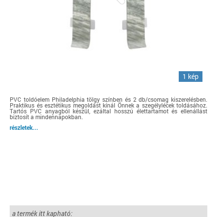
1 kép
PVC toldóelem Philadelphia tölgy színben és 2 db/csomag kiszerelésben.
Praktikus és esztétikus megoldást kínál Önnek a szegélylécek toldásához.
Tartós PVC anyagból készül, ezáltal hosszú élettartamot és ellenállást
biztosít a mindennapokban.
részletek...
a termék itt kapható: