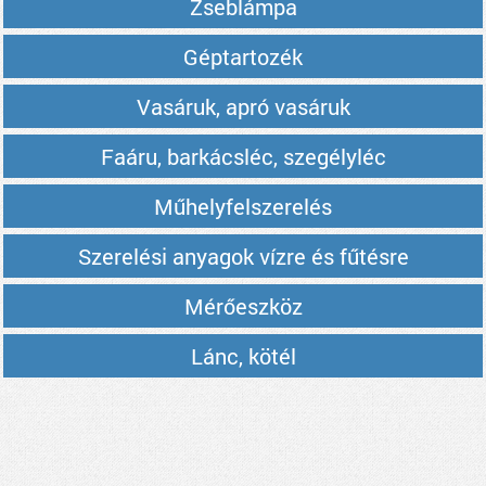
Zseblámpa
Géptartozék
Vasáruk, apró vasáruk
Faáru, barkácsléc, szegélyléc
Műhelyfelszerelés
Szerelési anyagok vízre és fűtésre
Mérőeszköz
Lánc, kötél