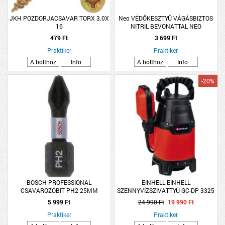
JKH POZDORJACSAVAR TORX 3.0X
Neo VÉDŐKESZTYŰ VÁGÁSBIZTOS
16
NITRIL BEVONATTAL NEO
479 Ft
3 699 Ft
Praktiker
Praktiker
A bolthoz
Info
A bolthoz
Info
-20%
BOSCH PROFESSIONAL
EINHELL EINHELL
CSAVAROZÓBIT PH2 25MM
SZENNYVÍZSZIVATTYÚ GC-DP 3325
25DB/CSOMAG IMPACT
330W 6M
5 999 Ft
24 990 Ft
19 990 Ft
Praktiker
Praktiker