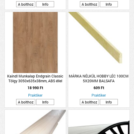
A bolthoz
Info
A bolthoz
Info
Kaindl Munkalap Endgrain Classic
MÁRKA NÉLKÜL HOBBY LÉC 100CM
Tölgy 3050x635x38mm, ABS éllel
5X20MM BALSAFA
18 990 Ft
609 Ft
Praktiker
Praktiker
A bolthoz
Info
A bolthoz
Info